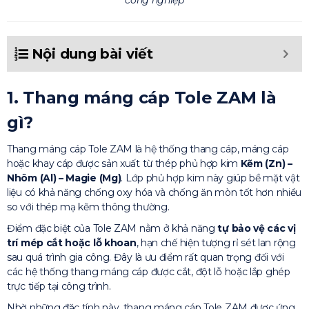
công nghiệp
Nội dung bài viết
1. Thang máng cáp Tole ZAM là
gì?
Thang máng cáp Tole ZAM là hệ thống thang cáp, máng cáp
hoặc khay cáp được sản xuất từ thép phủ hợp kim
Kẽm (Zn) –
Nhôm (Al) – Magie (Mg)
. Lớp phủ hợp kim này giúp bề mặt vật
liệu có khả năng chống oxy hóa và chống ăn mòn tốt hơn nhiều
so với thép mạ kẽm thông thường.
Điểm đặc biệt của Tole ZAM nằm ở khả năng
tự bảo vệ các vị
trí mép cắt hoặc lỗ khoan
, hạn chế hiện tượng rỉ sét lan rộng
sau quá trình gia công. Đây là ưu điểm rất quan trọng đối với
các hệ thống thang máng cáp được cắt, đột lỗ hoặc lắp ghép
trực tiếp tại công trình.
Nhờ những đặc tính này, thang máng cáp Tole ZAM được ứng