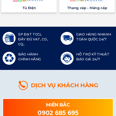
Tủ Điện
Thang cáp - Máng cáp
SP ĐẠT TCCL
GIAO HÀNG NHANH
ĐẦY ĐỦ VAT, CO,
TOÀN QUỐC 24/7
CQ...
BẢO HÀNH
HỖ TRỢ KỸ THUẬT
CHÍNH HÃNG
BÁO GIÁ 24/7
DỊCH VỤ KHÁCH HÀNG
MIỀN BẮC
0902 685 695