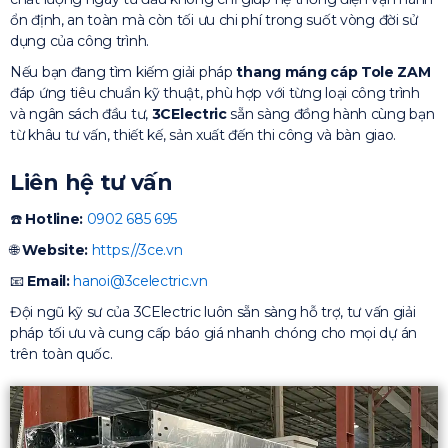
ổn định, an toàn mà còn tối ưu chi phí trong suốt vòng đời sử
dụng của công trình.
Nếu bạn đang tìm kiếm giải pháp
thang máng cáp Tole ZAM
đáp ứng tiêu chuẩn kỹ thuật, phù hợp với từng loại công trình
và ngân sách đầu tư,
3CElectric
sẵn sàng đồng hành cùng bạn
từ khâu tư vấn, thiết kế, sản xuất đến thi công và bàn giao.
Liên hệ tư vấn
☎️
Hotline:
0902 685 695
🌐
Website:
https://3ce.vn
📧
Email:
hanoi@3celectric.vn
Đội ngũ kỹ sư của 3CElectric luôn sẵn sàng hỗ trợ, tư vấn giải
pháp tối ưu và cung cấp báo giá nhanh chóng cho mọi dự án
trên toàn quốc.