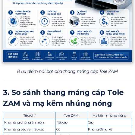
8 ưu điểm nổi bật của thang máng cáp Tole ZAM
3. So sánh thang máng cáp Tole
ZAM và mạ kẽm nhúng nóng
Tiêu chí
Tole ZAM
Mạ kẽm nhúng nóng
Khả năng chống ăn mòn
Rất cao
Cao
Khả năng bảo vệ mép cắt
Có
Không đáng kể