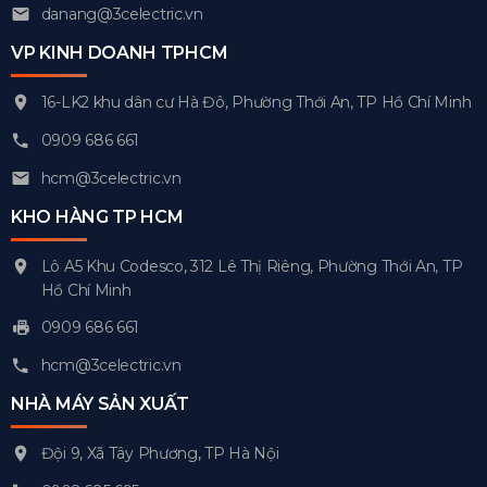
danang@3celectric.vn
VP KINH DOANH TPHCM
16-LK2 khu dân cư Hà Đô, Phường Thới An, TP Hồ Chí Minh
0909 686 661
hcm@3celectric.vn
KHO HÀNG TP HCM
Lô A5 Khu Codesco, 312 Lê Thị Riêng, Phường Thới An, TP
Hồ Chí Minh
0909 686 661
hcm@3celectric.vn
NHÀ MÁY SẢN XUẤT
Đội 9, Xã Tây Phương, TP Hà Nội