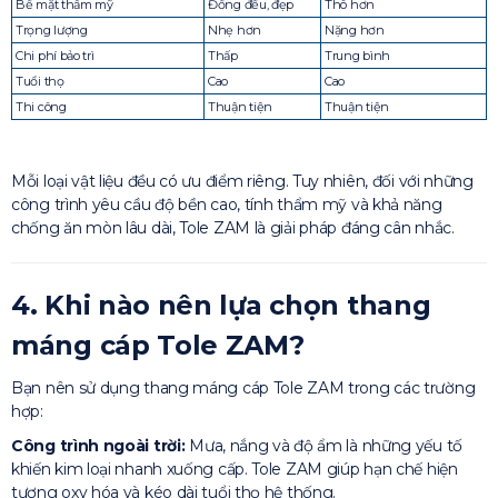
Bề mặt thẩm mỹ
Đồng đều, đẹp
Thô hơn
Trọng lượng
Nhẹ hơn
Nặng hơn
Chi phí bảo trì
Thấp
Trung bình
Tuổi thọ
Cao
Cao
Thi công
Thuận tiện
Thuận tiện
Mỗi loại vật liệu đều có ưu điểm riêng. Tuy nhiên, đối với những
công trình yêu cầu độ bền cao, tính thẩm mỹ và khả năng
chống ăn mòn lâu dài, Tole ZAM là giải pháp đáng cân nhắc.
4. Khi nào nên lựa chọn thang
máng cáp Tole ZAM?
Bạn nên sử dụng thang máng cáp Tole ZAM trong các trường
hợp:
Công trình ngoài trời:
Mưa, nắng và độ ẩm là những yếu tố
khiến kim loại nhanh xuống cấp. Tole ZAM giúp hạn chế hiện
tượng oxy hóa và kéo dài tuổi thọ hệ thống.