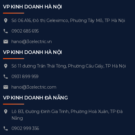
VP KINH DOANH HÀ NỘI
Số 06 A16, Đô thị Geleximco, Phường Tây Mỗ, TP Hà Nội
0902 685 695
hanoi@3celectric.vn
VP KINH DOANH HÀ NỘI
Số 11 đường Trần Thái Tông, Phường Cầu Giấy, TP Hà Nội
0931 899 959
hanoi@3celectric.com
VP KINH DOANH ĐÀ NẴNG
Lô B3, Đường Đinh Gia Trinh, Phường Hoà Xuân, TP Đà
Nẵng
0902 999 356