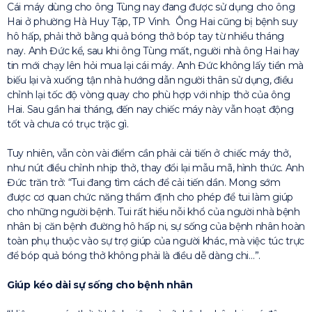
Cái máy dùng cho ông Tùng nay đang được sử dụng cho ông
Hai ở phường Hà Huy Tập, TP Vinh. Ông Hai cũng bị bệnh suy
hô hấp, phải thở bằng quả bóng thở bóp tay từ nhiều tháng
nay. Anh Đức kể, sau khi ông Tùng mất, người nhà ông Hai hay
tin mới chạy lên hỏi mua lại cái máy. Anh Đức không lấy tiền mà
biếu lại và xuống tận nhà hướng dẫn người thân sử dụng, điều
chỉnh lại tốc độ vòng quay cho phù hợp với nhịp thở của ông
Hai. Sau gần hai tháng, đến nay chiếc máy này vẫn hoạt động
tốt và chưa có trục trặc gì.
Tuy nhiên, vẫn còn vài điểm cần phải cải tiến ở chiếc máy thở,
như nút điều chỉnh nhịp thở, thay đổi lại mẫu mã, hình thức. Anh
Đức trăn trở: “Tui đang tìm cách để cải tiến dần. Mong sớm
được cơ quan chức năng thẩm định cho phép để tui làm giúp
cho những người bệnh. Tui rất hiểu nỗi khổ của người nhà bệnh
nhân bị căn bệnh đường hô hấp ni, sự sống của bệnh nhân hoàn
toàn phụ thuộc vào sự trợ giúp của người khác, mà việc túc trực
để bóp quả bóng thở không phải là điều dễ dàng chi…”.
Giúp kéo dài sự sống cho bệnh nhân