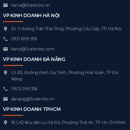
hanoi@3celectric.vn
VP KINH DOANH HÀ NỘI
Số 11 đường Trần Thái Tông, Phường Cầu Giấy, TP Hà Nội
0931 899 959
hanoi@3celectric.com
VP KINH DOANH ĐÀ NẴNG
Lô B3, Đường Đinh Gia Trinh, Phường Hoà Xuân, TP Đà
Nẵng
0902 999 356
danang@3celectric.vn
VP KINH DOANH TPHCM
16-LK2 khu dân cư Hà Đô, Phường Thới An, TP Hồ Chí Minh