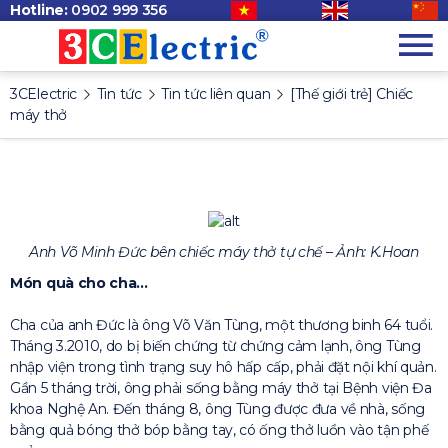
Hotline:
0902 999 356
3CElectric
Tin tức
Tin tức liên quan
[Thế giới trẻ] Chiếc
máy thở
Anh Võ Minh Đức bên chiếc máy thở tự chế – Ảnh: K.Hoan
Món quà cho cha…
Cha của anh Đức là ông Võ Văn Tùng, một thương binh 64 tuổi.
Tháng 3.2010, do bị biến chứng từ chứng cảm lạnh, ông Tùng
nhập viện trong tình trạng suy hô hấp cấp, phải đặt nội khí quản.
Gần 5 tháng trời, ông phải sống bằng máy thở tại Bệnh viện Đa
khoa Nghệ An. Đến tháng 8, ông Tùng được đưa về nhà, sống
bằng quả bóng thở bóp bằng tay, có ống thở luồn vào tận phế