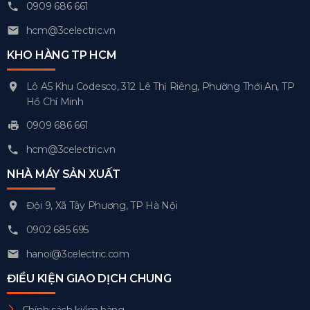
0909 686 661
hcm@3celectric.vn
KHO HÀNG TP HCM
Lô A5 Khu Codesco, 312 Lê Thị Riêng, Phường Thới An, TP
Hồ Chí Minh
0909 686 661
hcm@3celectric.vn
NHÀ MÁY SẢN XUẤT
Đội 9, Xã Tây Phương, TP Hà Nội
0902 685 695
hanoi@3celectric.com
ĐIỀU KIỆN GIAO DỊCH CHUNG
Chính sách kiểm hàng