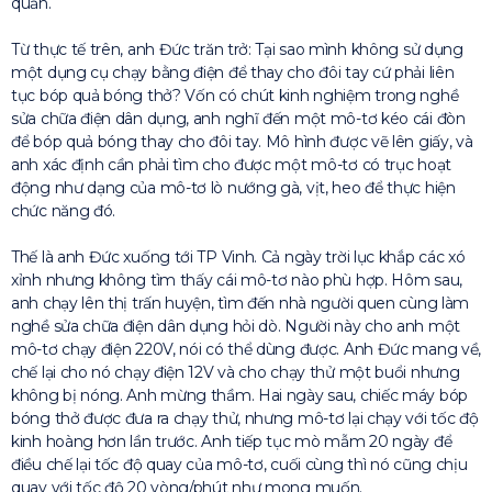
quản.
Từ thực tế trên, anh Đức trăn trở: Tại sao mình không sử dụng
một dụng cụ chạy bằng điện để thay cho đôi tay cứ phải liên
tục bóp quả bóng thở? Vốn có chút kinh nghiệm trong nghề
sửa chữa điện dân dụng, anh nghĩ đến một mô-tơ kéo cái đòn
để bóp quả bóng thay cho đôi tay. Mô hình được vẽ lên giấy, và
anh xác định cần phải tìm cho được một mô-tơ có trục hoạt
động như dạng của mô-tơ lò nướng gà, vịt, heo để thực hiện
chức năng đó.
Thế là anh Đức xuống tới TP Vinh. Cả ngày trời lục khắp các xó
xỉnh nhưng không tìm thấy cái mô-tơ nào phù hợp. Hôm sau,
anh chạy lên thị trấn huyện, tìm đến nhà người quen cùng làm
nghề sửa chữa điện dân dụng hỏi dò. Người này cho anh một
mô-tơ chạy điện 220V, nói có thể dùng được. Anh Đức mang về,
chế lại cho nó chạy điện 12V và cho chạy thử một buổi nhưng
không bị nóng. Anh mừng thầm. Hai ngày sau, chiếc máy bóp
bóng thở được đưa ra chạy thử, nhưng mô-tơ lại chạy với tốc độ
kinh hoàng hơn lần trước. Anh tiếp tục mò mẫm 20 ngày để
điều chế lại tốc độ quay của mô-tơ, cuối cùng thì nó cũng chịu
quay với tốc độ 20 vòng/phút như mong muốn.