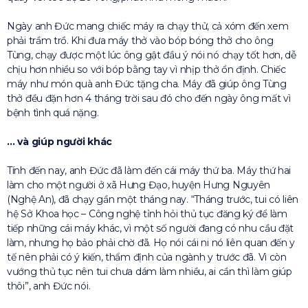
Ngày anh Đức mang chiếc máy ra chạy thử, cả xóm đến xem
phải trầm trồ. Khi đưa máy thở vào bóp bóng thở cho ông
Tùng, chạy được một lúc ông gật đầu ý nói nó chạy tốt hơn, dễ
chịu hơn nhiều so với bóp bằng tay vì nhịp thở ổn định. Chiếc
máy như món quà anh Đức tặng cha. Máy đã giúp ông Tùng
thở đều đặn hơn 4 tháng trời sau đó cho đến ngày ông mất vì
bệnh tình quá nặng.
… và giúp người khác
Tính đến nay, anh Đức đã làm đến cái máy thứ ba. Máy thứ hai
làm cho một người ở xã Hưng Đạo, huyện Hưng Nguyên
(Nghệ An), đã chạy gần một tháng nay. “Tháng trước, tui có liên
hệ Sở Khoa học – Công nghệ tỉnh hỏi thủ tục đăng ký để làm
tiếp những cái máy khác, vì một số người đang có nhu cầu đặt
làm, nhưng họ bảo phải chờ đã. Họ nói cái ni nó liên quan đến y
tế nên phải có ý kiến, thẩm định của ngành y trước đã. Vì còn
vướng thủ tục nên tui chưa dám làm nhiều, ai cần thì làm giúp
thôi”, anh Đức nói.