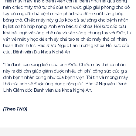
“Hiện nay máy thở ở bệnh viện còn ít, bệnh nhân lại quá đông
nên chiếc máy thở tự chế của anh Đức giúp giải phóng cho đôi
tay của người nhà bệnh nhân phải thâu đêm suốt sáng bóp
bóng thở. Chiếc máy này giúp kéo dài sự sống cho bệnh nhân
bị liệt cơ hô hấp nặng. Anh em bác sĩ ở khoa Hồi sức cấp cứu
khá bất ngờ về sáng chế này và sẵn sàng chung tay với Đức, tư
vấn về mặt y học để anh ấy chế tạo ra chiếc máy thở cá nhân
hoàn thiện hơn”. Bác sĩ Vũ Ngọc Lân Trưởng khoa Hồi sức cấp
cứu, Bệnh viện Đa khoa Nghệ An
“Tôi đánh cao sáng kiến của anh Đức. Chiếc máy thở cá nhân
này ra đời còn giúp giảm được nhiều chi phí, công sức của gia
đình bệnh nhân cũng như của bệnh viện. Tôi tin và mong máy
thở của anh sẽ được ứng dụng rộng rãi”. Bác sĩ Nguyễn Danh
Linh Giám đốc Bệnh viện Đa khoa Nghệ An.
(Theo TNO)