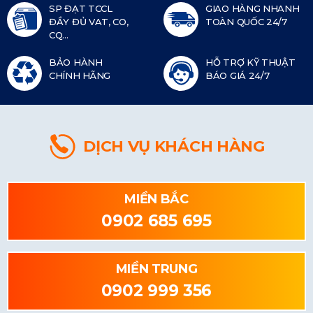
SP ĐẠT TCCL
GIAO HÀNG NHANH
ĐẦY ĐỦ VAT, CO,
TOÀN QUỐC 24/7
CQ...
BẢO HÀNH
HỖ TRỢ KỸ THUẬT
CHÍNH HÃNG
BÁO GIÁ 24/7
DỊCH VỤ KHÁCH HÀNG
MIỀN BẮC
0902 685 695
MIỀN TRUNG
0902 999 356