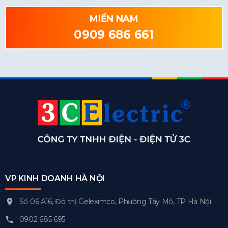
MIỀN NAM
0909 686 661
VP KINH DOANH HÀ NỘI
Số 06 A16, Đô thị Geleximco, Phường Tây Mỗ, TP Hà Nội
0902 685 695