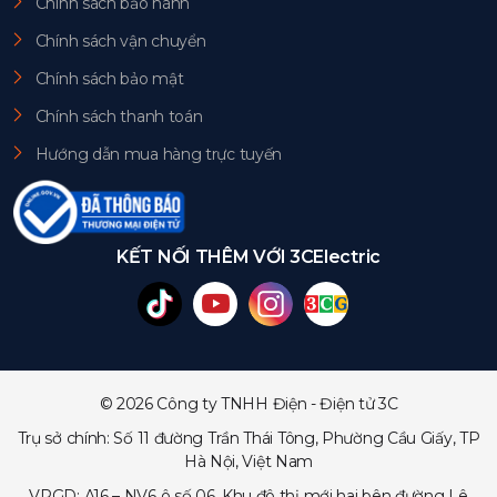
Chính sách bảo hành
Chính sách vận chuyển
Chính sách bảo mật
Chính sách thanh toán
Hướng dẫn mua hàng trực tuyến
KẾT NỐI THÊM VỚI 3CElectric
© 2026 Công ty TNHH Điện - Điện tử 3C
Trụ sở chính: Số 11 đường Trần Thái Tông, Phường Cầu Giấy, TP
Hà Nội, Việt Nam
VPGD: A16 – NV6 ô số 06, Khu đô thị mới hai bên đường Lê