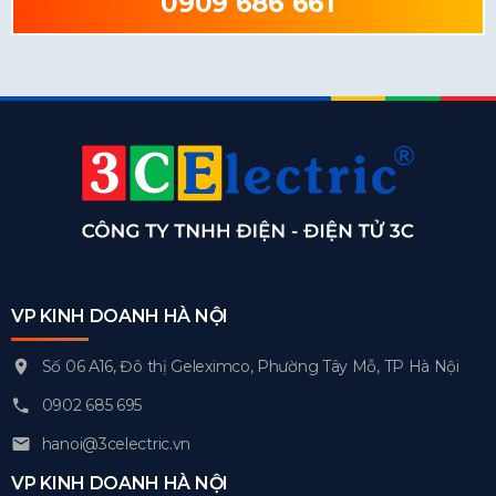
0909 686 661
VP KINH DOANH HÀ NỘI
Số 06 A16, Đô thị Geleximco, Phường Tây Mỗ, TP Hà Nội
0902 685 695
hanoi@3celectric.vn
VP KINH DOANH HÀ NỘI