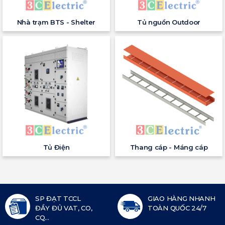
Nhà trạm BTS - Shelter
Tủ nguồn Outdoor
Tủ Điện
Thang cáp - Máng cáp
SP ĐẠT TCCL
GIAO HÀNG NHANH
ĐẦY ĐỦ VAT, CO,
TOÀN QUỐC 24/7
CQ...