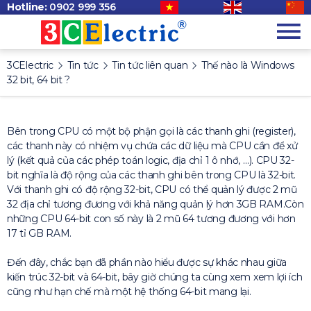
Hotline:
0902 999 356
3CElectric
Tin tức
Tin tức liên quan
Thế nào là Windows
32 bit, 64 bit ?
Bên trong CPU có một bộ phận gọi là các thanh ghi (register),
các thanh này có nhiệm vụ chứa các dữ liệu mà CPU cần để xử
lý (kết quả của các phép toán logic, địa chỉ 1 ô nhớ, …). CPU 32-
bit nghĩa là độ rộng của các thanh ghi bên trong CPU là 32-bit.
Với thanh ghi có độ rộng 32-bit, CPU có thể quản lý được 2 mũ
32 địa chỉ tương đương với khả năng quản lý hơn 3GB RAM.Còn
những CPU 64-bit con số này là 2 mũ 64 tương đương với hơn
17 tỉ GB RAM.
Đến đây, chắc bạn đã phần nào hiểu được sự khác nhau giữa
kiến trúc 32-bit và 64-bit, bây giờ chúng ta cùng xem xem lợi ích
cũng như hạn chế mà một hệ thống 64-bit mang lại.