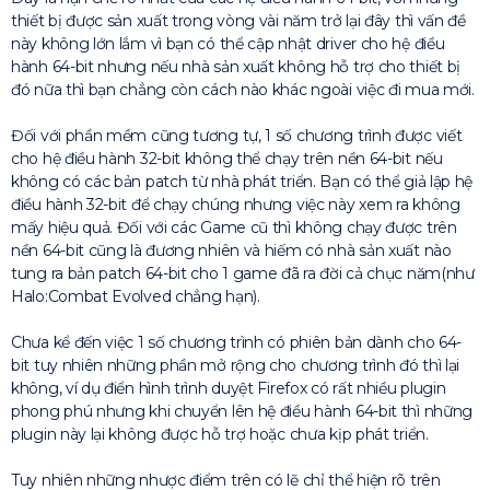
thiết bị được sản xuất trong vòng vài năm trở lại đây thì vấn đề
này không lớn lắm vì bạn có thể cập nhật driver cho hệ điều
hành 64-bit nhưng nếu nhà sản xuất không hỗ trợ cho thiết bị
đó nữa thì bạn chẳng còn cách nào khác ngoài việc đi mua mới.
Đối với phần mềm cũng tương tự, 1 số chương trình được viết
cho hệ điều hành 32-bit không thể chạy trên nền 64-bit nếu
không có các bản patch từ nhà phát triển. Bạn có thể giả lập hệ
điều hành 32-bit để chạy chúng nhưng việc này xem ra không
mấy hiệu quả. Đối với các Game cũ thì không chạy được trên
nền 64-bit cũng là đương nhiên và hiếm có nhà sản xuất nào
tung ra bản patch 64-bit cho 1 game đã ra đời cả chục năm(như
Halo:Combat Evolved chẳng hạn).
Chưa kể đến việc 1 số chương trình có phiên bản dành cho 64-
bit tuy nhiên những phần mở rộng cho chương trình đó thì lại
không, ví dụ điển hình trình duyệt Firefox có rất nhiều plugin
phong phú nhưng khi chuyển lên hệ điều hành 64-bit thì những
plugin này lại không được hỗ trợ hoặc chưa kịp phát triển.
Tuy nhiên những nhược điểm trên có lẽ chỉ thể hiện rõ trên