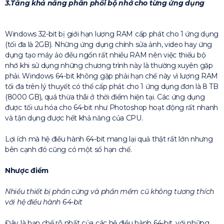
3.Tăng khả năng phân phối bộ nhớ cho từng ứng dụng
Windows 32-bit bị giới hạn lượng RAM cấp phát cho 1 ứng dụng
(tối đa là 2GB). Những ứng dụng chính sửa ảnh, video hay ứng
dụng tạo máy ảo đều ngốn rất nhiều RAM nên việc thiếu bộ
nhớ khi sử dụng những chương trình này là thường xuyên gặp
phải. Windows 64-bit không gặp phải hạn chế này vì lượng RAM
tối đa trên lý thuyết có thể cấp phát cho 1 ứng dụng đơn là 8 TB
(8000 GB), quá thừa thãi ở thời điểm hiện tại. Các ứng dụng
được tối ưu hóa cho 64-bit như Photoshop hoạt động rất nhanh
và tận dụng được hết khả năng của CPU.
Lợi ích mà hệ điều hành 64-bit mang lại quả thật rất lớn nhưng
bên cạnh đó cũng có một số hạn chế.
Nhược điểm
Nhiều thiết bị phần cứng và phần mềm cũ không tương thích
với hệ điều hành 64-bit
Đây là hạn chế rõ nhất của các hệ điều hành 64-bit, với những