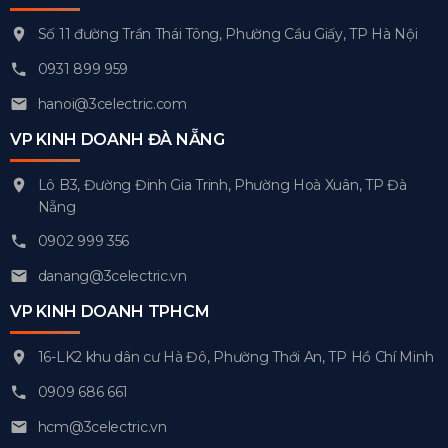
Số 11 đường Trần Thái Tông, Phường Cầu Giấy, TP Hà Nội
0931 899 959
hanoi@3celectric.com
VP KINH DOANH ĐÀ NẴNG
Lô B3, Đường Đinh Gia Trinh, Phường Hoà Xuân, TP Đà
Nẵng
0902 999 356
danang@3celectric.vn
VP KINH DOANH TPHCM
16-LK2 khu dân cư Hà Đô, Phường Thới An, TP Hồ Chí Minh
0909 686 661
hcm@3celectric.vn