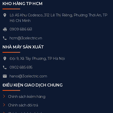
KHO HÀNG TP HCM
Lô A5 Khu Codesco, 312 Lê Thị Riêng, Phường Thới An, TP
Hồ Chí Minh
0909 686 661
hcm@3celectric.vn
NHÀ MÁY SẢN XUẤT
Đội 9, Xã Tây Phương, TP Hà Nội
0902 685 695
hanoi@3celectric.com
ĐIỀU KIỆN GIAO DỊCH CHUNG
Chính sách kiểm hàng
Chính sách đổi trả