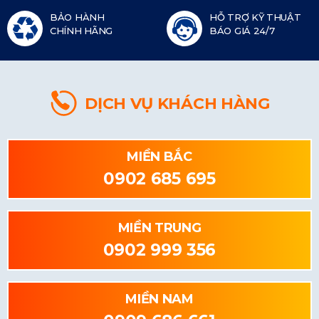
BẢO HÀNH
HỖ TRỢ KỸ THUẬT
CHÍNH HÃNG
BÁO GIÁ 24/7
DỊCH VỤ KHÁCH HÀNG
MIỀN BẮC
0902 685 695
MIỀN TRUNG
0902 999 356
MIỀN NAM