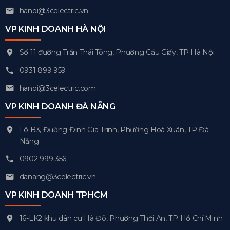
hanoi@3celectric.vn
VP KINH DOANH HÀ NỘI
Số 11 đường Trần Thái Tông, Phường Cầu Giấy, TP Hà Nội
0931 899 959
hanoi@3celectric.com
VP KINH DOANH ĐÀ NẴNG
Lô B3, Đường Đinh Gia Trinh, Phường Hoà Xuân, TP Đà
Nẵng
0902 999 356
danang@3celectric.vn
VP KINH DOANH TPHCM
16-LK2 khu dân cư Hà Đô, Phường Thới An, TP Hồ Chí Minh