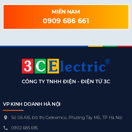
MIỀN NAM
0909 686 661
VP KINH DOANH HÀ NỘI
Số 06 A16, Đô thị Geleximco, Phường Tây Mỗ, TP Hà Nội
0902 685 695