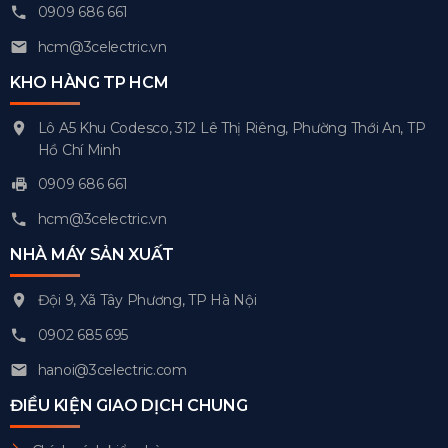
0909 686 661
hcm@3celectric.vn
KHO HÀNG TP HCM
Lô A5 Khu Codesco, 312 Lê Thị Riêng, Phường Thới An, TP
Hồ Chí Minh
0909 686 661
hcm@3celectric.vn
NHÀ MÁY SẢN XUẤT
Đội 9, Xã Tây Phương, TP Hà Nội
0902 685 695
hanoi@3celectric.com
ĐIỀU KIỆN GIAO DỊCH CHUNG