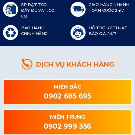
SP ĐẠT TCCL
GIAO HÀNG NHANH
ĐẦY ĐỦ VAT, CO,
TOÀN QUỐC 24/7
CQ...
BẢO HÀNH
HỖ TRỢ KỸ THUẬT
CHÍNH HÃNG
BÁO GIÁ 24/7
DỊCH VỤ KHÁCH HÀNG
MIỀN BẮC
0902 685 695
MIỀN TRUNG
0902 999 356