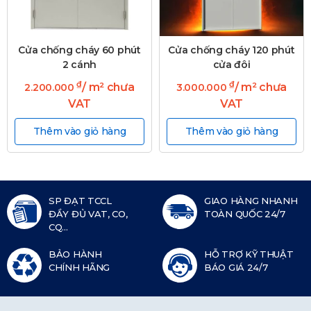
Cửa chống cháy 60 phút
Cửa chống cháy 120 phút
2 cánh
cửa đôi
₫
₫
/ m² chưa
/ m² chưa
2.200.000
3.000.000
VAT
VAT
Thêm vào giỏ hàng
Thêm vào giỏ hàng
SP ĐẠT TCCL
GIAO HÀNG NHANH
ĐẦY ĐỦ VAT, CO,
TOÀN QUỐC 24/7
CQ...
BẢO HÀNH
HỖ TRỢ KỸ THUẬT
CHÍNH HÃNG
BÁO GIÁ 24/7