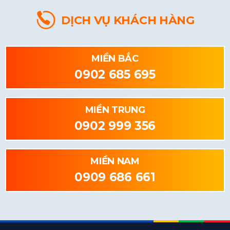
DỊCH VỤ KHÁCH HÀNG
MIỀN BẮC
0902 685 695
MIỀN TRUNG
0902 999 356
MIỀN NAM
0909 686 661