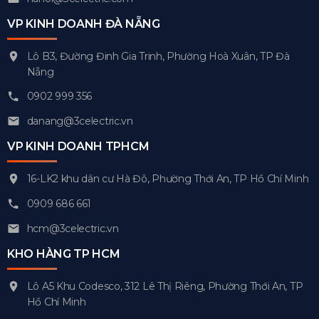
VP KINH DOANH ĐÀ NẴNG
Lô B3, Đường Đinh Gia Trinh, Phường Hoà Xuân, TP Đà
Nẵng
0902 999 356
danang@3celectric.vn
VP KINH DOANH TPHCM
16-LK2 khu dân cư Hà Đô, Phường Thới An, TP Hồ Chí Minh
0909 686 661
hcm@3celectric.vn
KHO HÀNG TP HCM
Lô A5 Khu Codesco, 312 Lê Thị Riêng, Phường Thới An, TP
Hồ Chí Minh