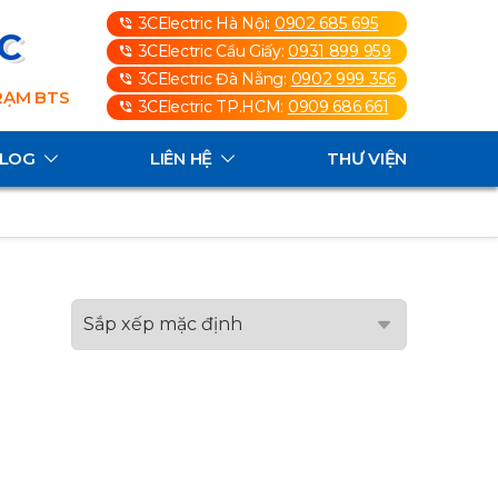
3CElectric Hà Nội:
0902 685 695
3C
3CElectric Cầu Giấy:
0931 899 959
3CElectric Đà Nẵng:
0902 999 356
TRẠM BTS
3CElectric TP.HCM:
0909 686 661
ALOG
LIÊN HỆ
THƯ VIỆN