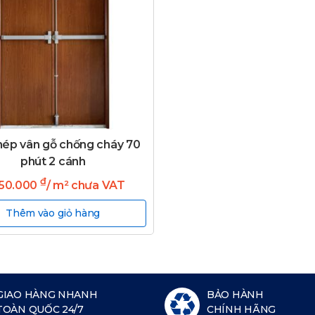
hép vân gỗ chống cháy 70
phút 2 cánh
₫
650.000
/ m² chưa VAT
Thêm vào giỏ hàng
GIAO HÀNG NHANH
BẢO HÀNH
TOÀN QUỐC 24/7
CHÍNH HÃNG