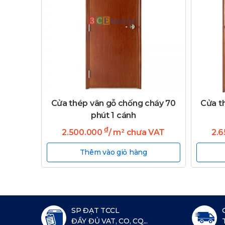
Cửa thép vân gỗ chống cháy 70
Cửa t
phút 1 cánh
₫
2.500.000
/ m² chưa VAT
2.
Thêm vào giỏ hàng
SP ĐẠT TCCL
ĐẦY ĐỦ VAT, CO, CQ...