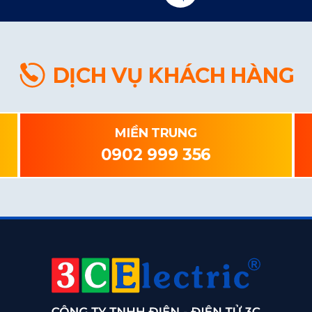
DỊCH VỤ KHÁCH HÀNG
MIỀN TRUNG
0902 999 356