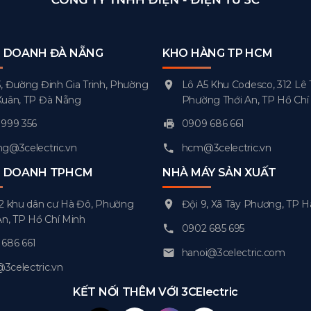
H DOANH ĐÀ NẴNG
KHO HÀNG TP HCM
, Đường Đinh Gia Trinh, Phường
Lô A5 Khu Codesco, 312 Lê 
Xuân, TP Đà Nẵng
Phường Thới An, TP Hồ Chí
999 356
0909 686 661
g@3celectric.vn
hcm@3celectric.vn
H DOANH TPHCM
NHÀ MÁY SẢN XUẤT
2 khu dân cư Hà Đô, Phường
Đội 9, Xã Tây Phương, TP H
An, TP Hồ Chí Minh
0902 685 695
686 661
hanoi@3celectric.com
celectric.vn
KẾT NỐI THÊM VỚI 3CElectric