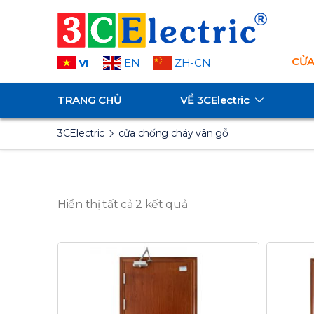
CỬA
VI
EN
ZH-CN
TRANG CHỦ
VỀ
3CElectric
3CElectric
cửa chống cháy vân gỗ
Hiển thị tất cả 2 kết quả