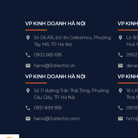
VP KINH DOANH HÀ NỘI
VP KIN
Số 06 A16, Đô thị Geleximco, Phường
Lô B3
Tây Mỗ, TP Hà Nội
Hoà 
0902 685 695
0902 
hanoi@3celectric.vn
danan
VP KINH DOANH HÀ NỘI
VP KIN
Số 11 đường Trần Thái Tông, Phường
16-LK
Cầu Giấy, TP Hà Nội
Thới 
0931 899 959
0909 
hanoi@3celectric.com
hcm@3