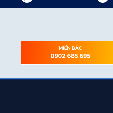
MIỀN BẮC
0902 685 695