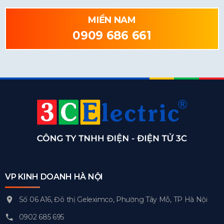
MIỀN NAM
0909 686 661
VP KINH DOANH HÀ NỘI
Số 06 A16, Đô thị Geleximco, Phường Tây Mỗ, TP Hà Nội
0902 685 695