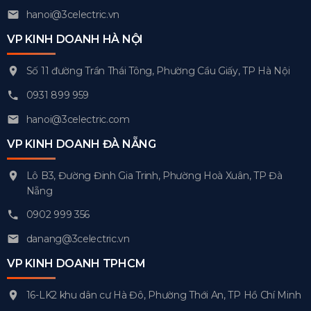
hanoi@3celectric.vn
VP KINH DOANH HÀ NỘI
Số 11 đường Trần Thái Tông, Phường Cầu Giấy, TP Hà Nội
0931 899 959
hanoi@3celectric.com
VP KINH DOANH ĐÀ NẴNG
Lô B3, Đường Đinh Gia Trinh, Phường Hoà Xuân, TP Đà
Nẵng
0902 999 356
danang@3celectric.vn
VP KINH DOANH TPHCM
16-LK2 khu dân cư Hà Đô, Phường Thới An, TP Hồ Chí Minh