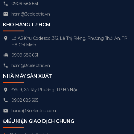
0909 686 661
hcm@3celectric.vn
KHO HÀNG TP HCM
Lô A5 Khu Codesco, 312 Lê Thị Riêng, Phường Thới An, TP
Hồ Chí Minh
0909 686 661
hcm@3celectric.vn
NHÀ MÁY SẢN XUẤT
Đội 9, Xã Tây Phương, TP Hà Nội
0902 685 695
hanoi@3celectric.com
ĐIỀU KIỆN GIAO DỊCH CHUNG