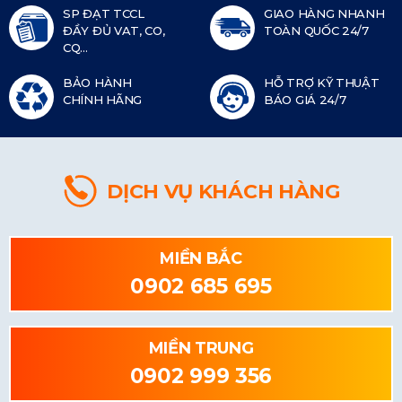
SP ĐẠT TCCL
GIAO HÀNG NHANH
ĐẦY ĐỦ VAT, CO,
TOÀN QUỐC 24/7
CQ...
BẢO HÀNH
HỖ TRỢ KỸ THUẬT
CHÍNH HÃNG
BÁO GIÁ 24/7
DỊCH VỤ KHÁCH HÀNG
MIỀN BẮC
0902 685 695
MIỀN TRUNG
0902 999 356