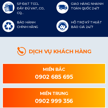
SP ĐẠT TCCL
GIAO HÀNG NHANH
ĐẦY ĐỦ VAT, CO,
TOÀN QUỐC 24/7
CQ...
BẢO HÀNH
HỖ TRỢ KỸ THUẬT
CHÍNH HÃNG
BÁO GIÁ 24/7
DỊCH VỤ KHÁCH HÀNG
MIỀN BẮC
0902 685 695
MIỀN TRUNG
0902 999 356