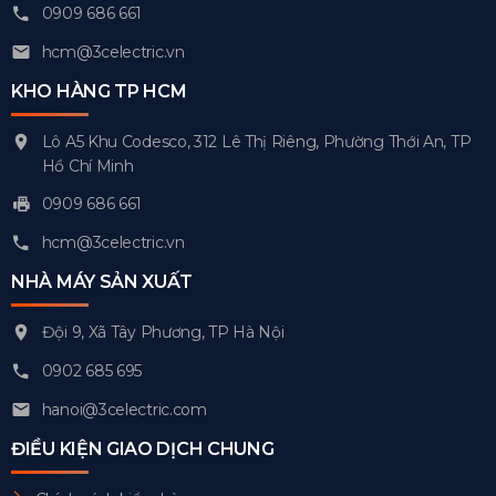
0909 686 661
hcm@3celectric.vn
KHO HÀNG TP HCM
Lô A5 Khu Codesco, 312 Lê Thị Riêng, Phường Thới An, TP
Hồ Chí Minh
0909 686 661
hcm@3celectric.vn
NHÀ MÁY SẢN XUẤT
Đội 9, Xã Tây Phương, TP Hà Nội
0902 685 695
hanoi@3celectric.com
ĐIỀU KIỆN GIAO DỊCH CHUNG