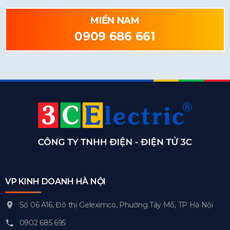
MIỀN NAM
0909 686 661
VP KINH DOANH HÀ NỘI
Số 06 A16, Đô thị Geleximco, Phường Tây Mỗ, TP Hà Nội
0902 685 695