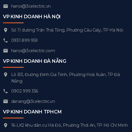
hanoi@3celectric.vn
VP KINH DOANH HÀ NỘI
Số 11 đường Trần Thái Tông, Phường Cầu Giấy, TP Hà Nội
0931 899 959
hanoi@3celectric.com
VP KINH DOANH ĐÀ NẴNG
Lô B3, Đường Đinh Gia Trinh, Phường Hoà Xuân, TP Đà
Nẵng
0902 999 356
danang@3celectric.vn
VP KINH DOANH TPHCM
16-LK2 khu dân cư Hà Đô, Phường Thới An, TP Hồ Chí Minh