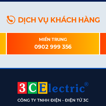
DỊCH VỤ KHÁCH HÀNG
MIỀN TRUNG
0902 999 356