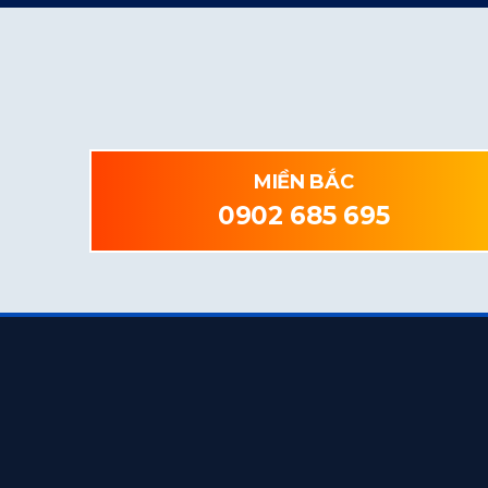
MIỀN BẮC
0902 685 695