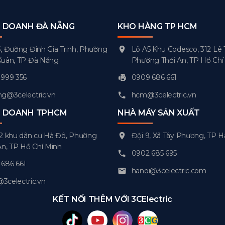
H DOANH ĐÀ NẴNG
KHO HÀNG TP HCM
, Đường Đinh Gia Trinh, Phường
Lô A5 Khu Codesco, 312 Lê 
Xuân, TP Đà Nẵng
Phường Thới An, TP Hồ Chí
999 356
0909 686 661
g@3celectric.vn
hcm@3celectric.vn
H DOANH TPHCM
NHÀ MÁY SẢN XUẤT
2 khu dân cư Hà Đô, Phường
Đội 9, Xã Tây Phương, TP H
An, TP Hồ Chí Minh
0902 685 695
686 661
hanoi@3celectric.com
celectric.vn
KẾT NỐI THÊM VỚI 3CElectric