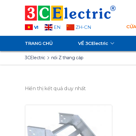
CỬA
VI
EN
ZH-CN
TRANG CHỦ
VỀ
3CElectric
3CElectric
nối Z thang cáp
Hiển thị kết quả duy nhất