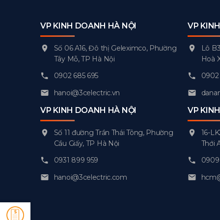
VP KINH DOANH HÀ NỘI
VP KIN
Số 06 A16, Đô thị Geleximco, Phường
Lô B3
Tây Mỗ, TP Hà Nội
Hoà 
0902 685 695
0902 
hanoi@3celectric.vn
danan
VP KINH DOANH HÀ NỘI
VP KIN
Số 11 đường Trần Thái Tông, Phường
16-LK
Cầu Giấy, TP Hà Nội
Thới 
0931 899 959
0909 
hanoi@3celectric.com
hcm@3