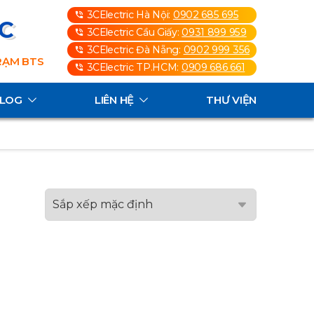
3CElectric Hà Nội:
0902 685 695
3C
3CElectric Cầu Giấy:
0931 899 959
3CElectric Đà Nẵng:
0902 999 356
TRẠM BTS
3CElectric TP.HCM:
0909 686 661
ALOG
LIÊN HỆ
THƯ VIỆN