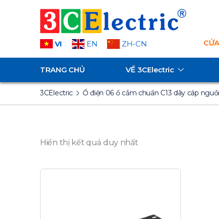
CỬA
VI
EN
ZH-CN
TRANG CHỦ
VỀ
3CElectric
3CElectric
Ổ điện 06 ổ cắm chuẩn C13 dây cáp ngu
Hiển thị kết quả duy nhất