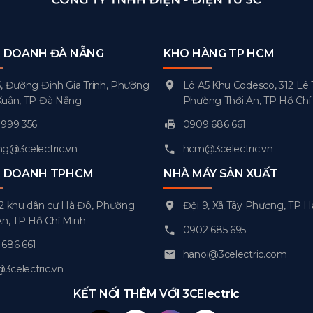
H DOANH ĐÀ NẴNG
KHO HÀNG TP HCM
, Đường Đinh Gia Trinh, Phường
Lô A5 Khu Codesco, 312 Lê 
Xuân, TP Đà Nẵng
Phường Thới An, TP Hồ Chí
999 356
0909 686 661
g@3celectric.vn
hcm@3celectric.vn
H DOANH TPHCM
NHÀ MÁY SẢN XUẤT
2 khu dân cư Hà Đô, Phường
Đội 9, Xã Tây Phương, TP H
An, TP Hồ Chí Minh
0902 685 695
686 661
hanoi@3celectric.com
celectric.vn
KẾT NỐI THÊM VỚI 3CElectric