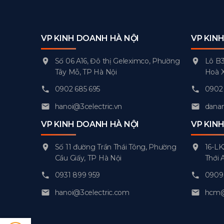
VP KINH DOANH HÀ NỘI
VP KIN
Số 06 A16, Đô thị Geleximco, Phường
Lô B3
Tây Mỗ, TP Hà Nội
Hoà 
0902 685 695
0902 
hanoi@3celectric.vn
danan
VP KINH DOANH HÀ NỘI
VP KIN
Số 11 đường Trần Thái Tông, Phường
16-LK
Cầu Giấy, TP Hà Nội
Thới 
0931 899 959
0909 
hanoi@3celectric.com
hcm@3