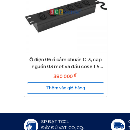
Ổ điện 06 ổ cắm chuẩn C13, cáp
nguồn 03 mét và đầu cose 1.5
mm
₫
380.000
Thêm vào giỏ hàng
SP ĐẠT TCCL
ĐẦY ĐỦ VAT, CO, CQ...