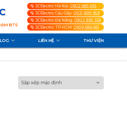
3CElectric Hà Nội:
0902 685 695
3C
3CElectric Cầu Giấy:
0931 899 959
3CElectric Đà Nẵng:
0902 999 356
TRẠM BTS
3CElectric TP.HCM:
0909 686 661
ALOG
LIÊN HỆ
THƯ VIỆN