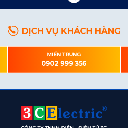
DỊCH VỤ KHÁCH HÀNG
MIỀN TRUNG
0902 999 356