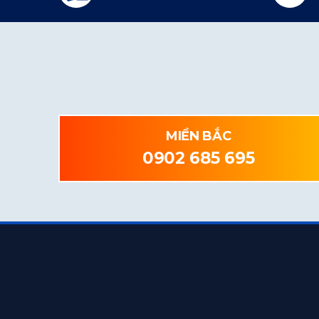
MIỀN BẮC
0902 685 695