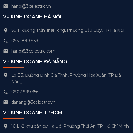
hanoi@3celectric.vn
VP KINH DOANH HÀ NỘI
Số 11 đường Trần Thái Tông, Phường Cầu Giấy, TP Hà Nội
0931 899 959
hanoi@3celectric.com
VP KINH DOANH ĐÀ NẴNG
Lô B3, Đường Đinh Gia Trinh, Phường Hoà Xuân, TP Đà
Nẵng
0902 999 356
danang@3celectric.vn
VP KINH DOANH TPHCM
16-LK2 khu dân cư Hà Đô, Phường Thới An, TP Hồ Chí Minh