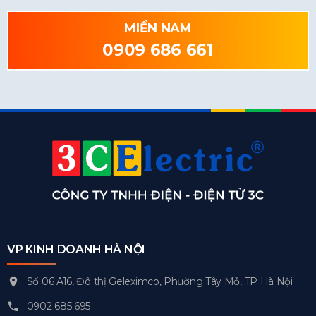
MIỀN NAM
0909 686 661
VP KINH DOANH HÀ NỘI
Số 06 A16, Đô thị Geleximco, Phường Tây Mỗ, TP Hà Nội
0902 685 695