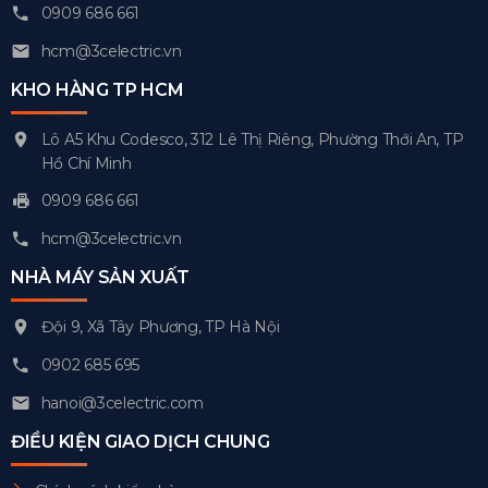
0909 686 661
hcm@3celectric.vn
KHO HÀNG TP HCM
Lô A5 Khu Codesco, 312 Lê Thị Riêng, Phường Thới An, TP
Hồ Chí Minh
0909 686 661
hcm@3celectric.vn
NHÀ MÁY SẢN XUẤT
Đội 9, Xã Tây Phương, TP Hà Nội
0902 685 695
hanoi@3celectric.com
ĐIỀU KIỆN GIAO DỊCH CHUNG