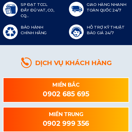
SP ĐẠT TCCL
GIAO HÀNG NHANH
ĐẦY ĐỦ VAT, CO,
TOÀN QUỐC 24/7
CQ...
BẢO HÀNH
HỖ TRỢ KỸ THUẬT
CHÍNH HÃNG
BÁO GIÁ 24/7
DỊCH VỤ KHÁCH HÀNG
MIỀN BẮC
0902 685 695
MIỀN TRUNG
0902 999 356