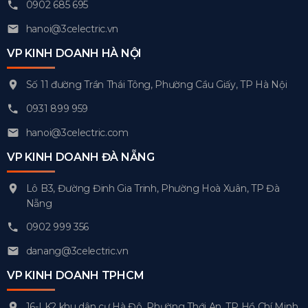
0902 685 695
hanoi@3celectric.vn
VP KINH DOANH HÀ NỘI
Số 11 đường Trần Thái Tông, Phường Cầu Giấy, TP Hà Nội
0931 899 959
hanoi@3celectric.com
VP KINH DOANH ĐÀ NẴNG
Lô B3, Đường Đinh Gia Trinh, Phường Hoà Xuân, TP Đà
Nẵng
0902 999 356
danang@3celectric.vn
VP KINH DOANH TPHCM
16-LK2 khu dân cư Hà Đô, Phường Thới An, TP Hồ Chí Minh