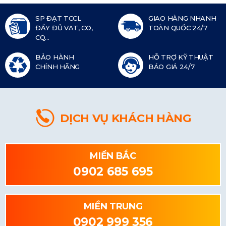
SP ĐẠT TCCL
GIAO HÀNG NHANH
ĐẦY ĐỦ VAT, CO,
TOÀN QUỐC 24/7
CQ...
BẢO HÀNH
HỖ TRỢ KỸ THUẬT
CHÍNH HÃNG
BÁO GIÁ 24/7
DỊCH VỤ KHÁCH HÀNG
MIỀN BẮC
0902 685 695
MIỀN TRUNG
0902 999 356