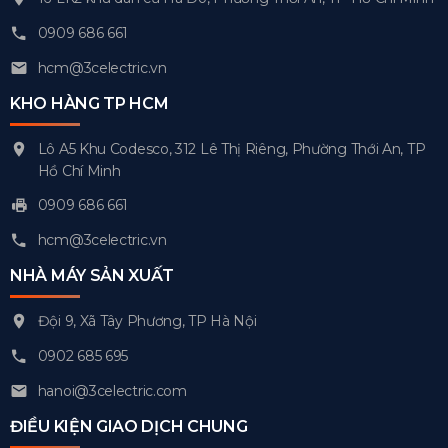
0909 686 661
hcm@3celectric.vn
KHO HÀNG TP HCM
Lô A5 Khu Codesco, 312 Lê Thị Riêng, Phường Thới An, TP
Hồ Chí Minh
0909 686 661
hcm@3celectric.vn
NHÀ MÁY SẢN XUẤT
Đội 9, Xã Tây Phương, TP Hà Nội
0902 685 695
hanoi@3celectric.com
ĐIỀU KIỆN GIAO DỊCH CHUNG