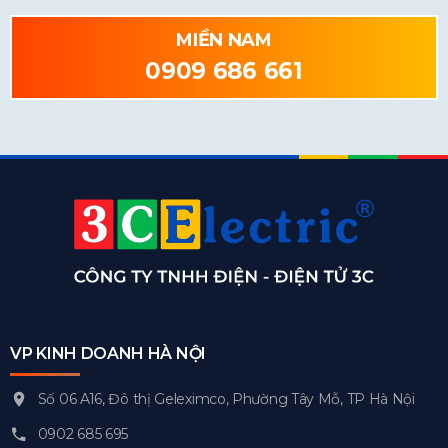
MIỀN NAM
0909 686 661
VP KINH DOANH HÀ NỘI
Số 06 A16, Đô thị Geleximco, Phường Tây Mỗ, TP Hà Nội
0902 685 695