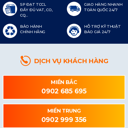
SP ĐẠT TCCL
GIAO HÀNG NHANH
ĐẦY ĐỦ VAT, CO,
TOÀN QUỐC 24/7
CQ...
BẢO HÀNH
HỖ TRỢ KỸ THUẬT
CHÍNH HÃNG
BÁO GIÁ 24/7
DỊCH VỤ KHÁCH HÀNG
MIỀN BẮC
0902 685 695
MIỀN TRUNG
0902 999 356