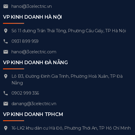
hanoi@3celectric.vn
VP KINH DOANH HÀ NỘI
Số 11 đường Trần Thái Tông, Phường Cầu Giấy, TP Hà Nội
0931 899 959
hanoi@3celectric.com
VP KINH DOANH ĐÀ NẴNG
Lô B3, Đường Đinh Gia Trinh, Phường Hoà Xuân, TP Đà
Nẵng
0902 999 356
danang@3celectric.vn
VP KINH DOANH TPHCM
16-LK2 khu dân cư Hà Đô, Phường Thới An, TP Hồ Chí Minh