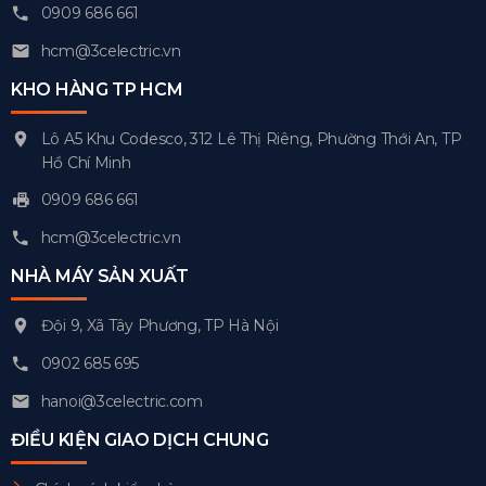
0909 686 661
hcm@3celectric.vn
KHO HÀNG TP HCM
Lô A5 Khu Codesco, 312 Lê Thị Riêng, Phường Thới An, TP
Hồ Chí Minh
0909 686 661
hcm@3celectric.vn
NHÀ MÁY SẢN XUẤT
Đội 9, Xã Tây Phương, TP Hà Nội
0902 685 695
hanoi@3celectric.com
ĐIỀU KIỆN GIAO DỊCH CHUNG