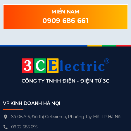
MIỀN NAM
0909 686 661
VP KINH DOANH HÀ NỘI
Số 06 A16, Đô thị Geleximco, Phường Tây Mỗ, TP Hà Nội
0902 685 695