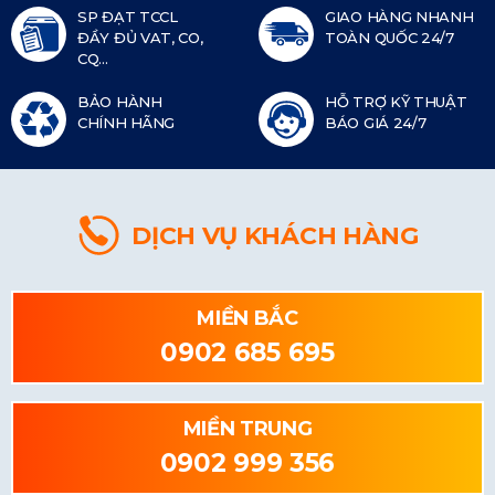
SP ĐẠT TCCL
GIAO HÀNG NHANH
ĐẦY ĐỦ VAT, CO,
TOÀN QUỐC 24/7
CQ...
BẢO HÀNH
HỖ TRỢ KỸ THUẬT
CHÍNH HÃNG
BÁO GIÁ 24/7
DỊCH VỤ KHÁCH HÀNG
MIỀN BẮC
0902 685 695
MIỀN TRUNG
0902 999 356