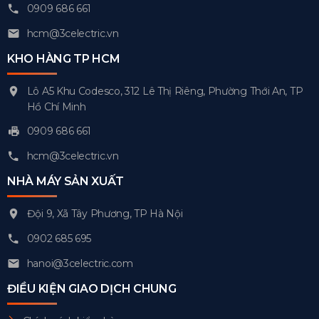
0909 686 661
hcm@3celectric.vn
KHO HÀNG TP HCM
Lô A5 Khu Codesco, 312 Lê Thị Riêng, Phường Thới An, TP
Hồ Chí Minh
0909 686 661
hcm@3celectric.vn
NHÀ MÁY SẢN XUẤT
Đội 9, Xã Tây Phương, TP Hà Nội
0902 685 695
hanoi@3celectric.com
ĐIỀU KIỆN GIAO DỊCH CHUNG