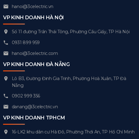
hanoi@3celectric.vn
VP KINH DOANH HÀ NỘI
Số 11 đường Trần Thái Tông, Phường Cầu Giấy, TP Hà Nội
0931 899 959
hanoi@3celectric.com
VP KINH DOANH ĐÀ NẴNG
Lô B3, Đường Đinh Gia Trinh, Phường Hoà Xuân, TP Đà
Nẵng
0902 999 356
danang@3celectric.vn
VP KINH DOANH TPHCM
16-LK2 khu dân cư Hà Đô, Phường Thới An, TP Hồ Chí Minh