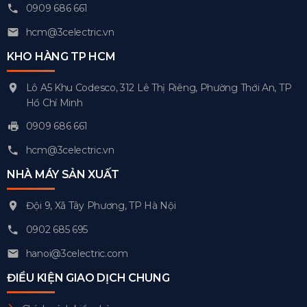
0909 686 661
hcm@3celectric.vn
KHO HÀNG TP HCM
Lô A5 Khu Codesco, 312 Lê Thị Riêng, Phường Thới An, TP
Hồ Chí Minh
0909 686 661
hcm@3celectric.vn
NHÀ MÁY SẢN XUẤT
Đội 9, Xã Tây Phương, TP Hà Nội
0902 685 695
hanoi@3celectric.com
ĐIỀU KIỆN GIAO DỊCH CHUNG