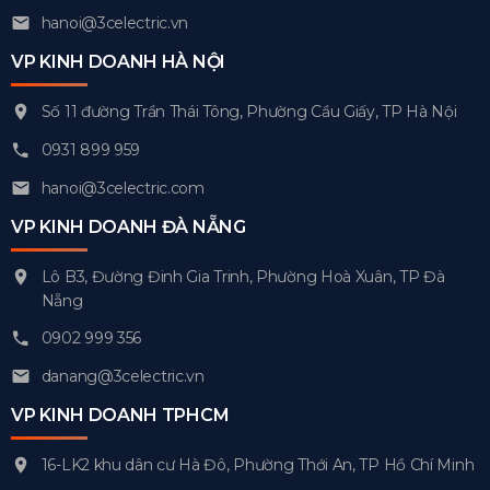
hanoi@3celectric.vn
VP KINH DOANH HÀ NỘI
Số 11 đường Trần Thái Tông, Phường Cầu Giấy, TP Hà Nội
0931 899 959
hanoi@3celectric.com
VP KINH DOANH ĐÀ NẴNG
Lô B3, Đường Đinh Gia Trinh, Phường Hoà Xuân, TP Đà
Nẵng
0902 999 356
danang@3celectric.vn
VP KINH DOANH TPHCM
16-LK2 khu dân cư Hà Đô, Phường Thới An, TP Hồ Chí Minh