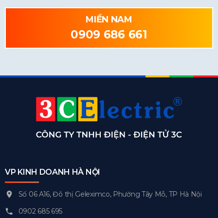
MIỀN NAM
0909 686 661
VP KINH DOANH HÀ NỘI
Số 06 A16, Đô thị Geleximco, Phường Tây Mỗ, TP Hà Nội
0902 685 695