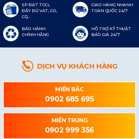
SP ĐẠT TCCL
GIAO HÀNG NHANH
ĐẦY ĐỦ VAT, CO,
TOÀN QUỐC 24/7
CQ...
BẢO HÀNH
HỖ TRỢ KỸ THUẬT
CHÍNH HÃNG
BÁO GIÁ 24/7
DỊCH VỤ KHÁCH HÀNG
MIỀN BẮC
0902 685 695
MIỀN TRUNG
0902 999 356