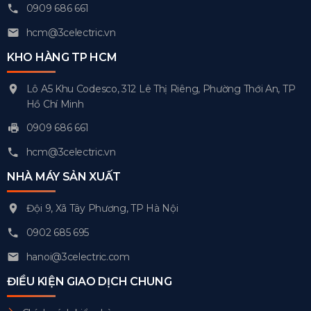
0909 686 661
hcm@3celectric.vn
KHO HÀNG TP HCM
Lô A5 Khu Codesco, 312 Lê Thị Riêng, Phường Thới An, TP
Hồ Chí Minh
0909 686 661
hcm@3celectric.vn
NHÀ MÁY SẢN XUẤT
Đội 9, Xã Tây Phương, TP Hà Nội
0902 685 695
hanoi@3celectric.com
ĐIỀU KIỆN GIAO DỊCH CHUNG