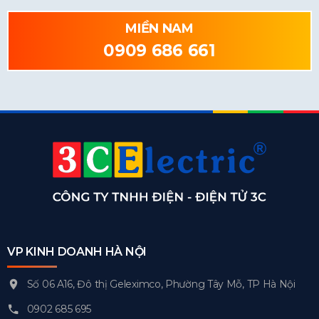
MIỀN NAM
0909 686 661
VP KINH DOANH HÀ NỘI
Số 06 A16, Đô thị Geleximco, Phường Tây Mỗ, TP Hà Nội
0902 685 695