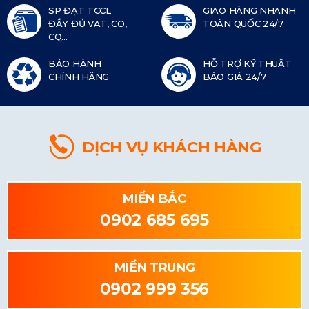
SP ĐẠT TCCL
GIAO HÀNG NHANH
ĐẦY ĐỦ VAT, CO,
TOÀN QUỐC 24/7
CQ...
BẢO HÀNH
HỖ TRỢ KỸ THUẬT
CHÍNH HÃNG
BÁO GIÁ 24/7
DỊCH VỤ KHÁCH HÀNG
MIỀN BẮC
0902 685 695
MIỀN TRUNG
0902 999 356