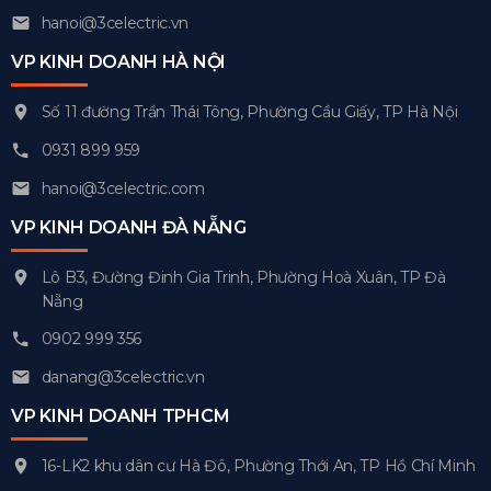
hanoi@3celectric.vn
VP KINH DOANH HÀ NỘI
Số 11 đường Trần Thái Tông, Phường Cầu Giấy, TP Hà Nội
0931 899 959
hanoi@3celectric.com
VP KINH DOANH ĐÀ NẴNG
Lô B3, Đường Đinh Gia Trinh, Phường Hoà Xuân, TP Đà
Nẵng
0902 999 356
danang@3celectric.vn
VP KINH DOANH TPHCM
16-LK2 khu dân cư Hà Đô, Phường Thới An, TP Hồ Chí Minh