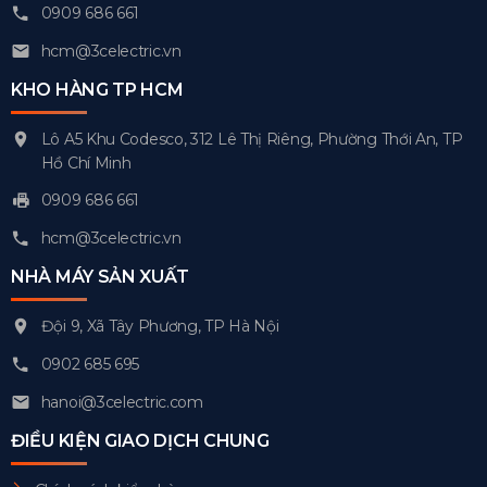
0909 686 661
hcm@3celectric.vn
KHO HÀNG TP HCM
Lô A5 Khu Codesco, 312 Lê Thị Riêng, Phường Thới An, TP
Hồ Chí Minh
0909 686 661
hcm@3celectric.vn
NHÀ MÁY SẢN XUẤT
Đội 9, Xã Tây Phương, TP Hà Nội
0902 685 695
hanoi@3celectric.com
ĐIỀU KIỆN GIAO DỊCH CHUNG