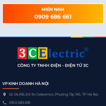
MIỀN NAM
0909 686 661
VP KINH DOANH HÀ NỘI
Số 06 A16, Đô thị Geleximco, Phường Tây Mỗ, TP Hà Nội
0902 685 695