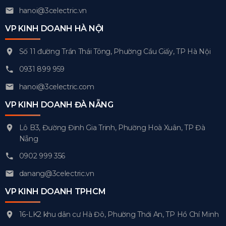
hanoi@3celectric.vn
VP KINH DOANH HÀ NỘI
Số 11 đường Trần Thái Tông, Phường Cầu Giấy, TP Hà Nội
0931 899 959
hanoi@3celectric.com
VP KINH DOANH ĐÀ NẴNG
Lô B3, Đường Đinh Gia Trinh, Phường Hoà Xuân, TP Đà
Nẵng
0902 999 356
danang@3celectric.vn
VP KINH DOANH TPHCM
16-LK2 khu dân cư Hà Đô, Phường Thới An, TP Hồ Chí Minh