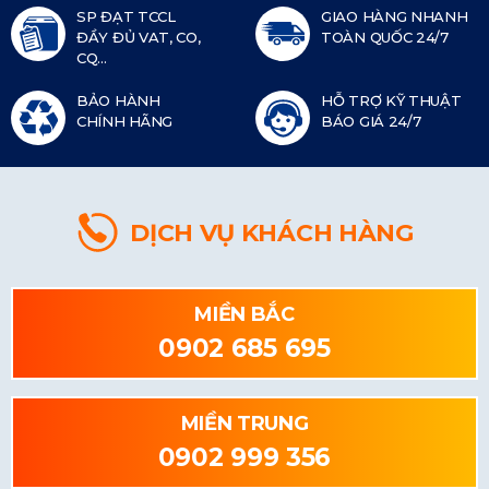
SP ĐẠT TCCL
GIAO HÀNG NHANH
ĐẦY ĐỦ VAT, CO,
TOÀN QUỐC 24/7
CQ...
BẢO HÀNH
HỖ TRỢ KỸ THUẬT
CHÍNH HÃNG
BÁO GIÁ 24/7
DỊCH VỤ KHÁCH HÀNG
MIỀN BẮC
0902 685 695
MIỀN TRUNG
0902 999 356