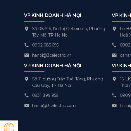
VP KINH DOANH HÀ NỘI
VP KIN
Số 06 A16, Đô thị Geleximco, Phường
Lô B3
Tây Mỗ, TP Hà Nội
Hoà 
0902 685 695
0902 
hanoi@3celectric.vn
danan
VP KINH DOANH HÀ NỘI
VP KIN
Số 11 đường Trần Thái Tông, Phường
16-LK
Cầu Giấy, TP Hà Nội
Thới 
0931 899 959
0909 
hanoi@3celectric.com
hcm@3