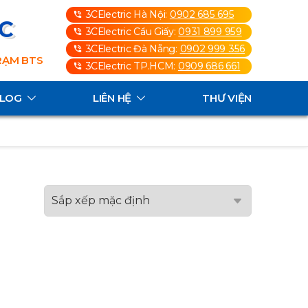
3CElectric Hà Nội:
0902 685 695
3C
3CElectric Cầu Giấy:
0931 899 959
3CElectric Đà Nẵng:
0902 999 356
TRẠM BTS
3CElectric TP.HCM:
0909 686 661
ALOG
LIÊN HỆ
THƯ VIỆN