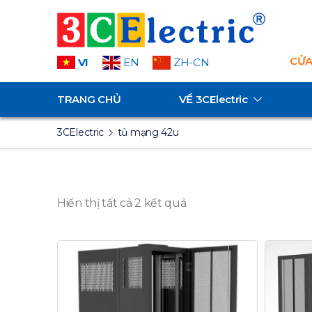
CỬA
VI
EN
ZH-CN
TRANG CHỦ
VỀ
3CElectric
3CElectric
tủ mạng 42u
Hiển thị tất cả 2 kết quả