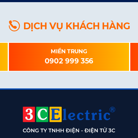
DỊCH VỤ KHÁCH HÀNG
MIỀN TRUNG
0902 999 356