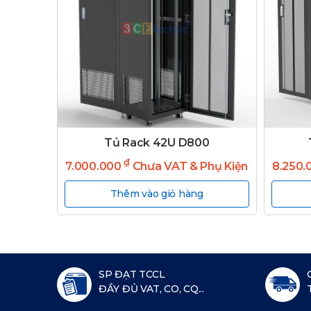
Tủ Rack 42U D800
₫
7.000.000
Chưa VAT & Phụ Kiện
8.250.
Thêm vào giỏ hàng
SP ĐẠT TCCL
ĐẦY ĐỦ VAT, CO, CQ...