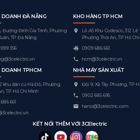
H DOANH ĐÀ NẴNG
KHO HÀNG TP HCM
, Đường Đinh Gia Trinh, Phường
Lô A5 Khu Codesco, 312 Lê 
Xuân, TP Đà Nẵng
Phường Thới An, TP Hồ Chí
999 356
0909 686 661
g@3celectric.vn
hcm@3celectric.vn
H DOANH TPHCM
NHÀ MÁY SẢN XUẤT
2 khu dân cư Hà Đô, Phường
Đội 9, Xã Tây Phương, TP H
An, TP Hồ Chí Minh
0902 685 695
686 661
hanoi@3celectric.com
celectric.vn
KẾT NỐI THÊM VỚI 3CElectric