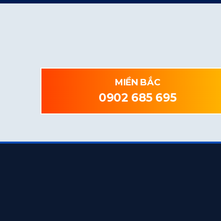
MIỀN BẮC
0902 685 695