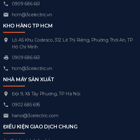
0909 686 661
hcm@3celectric.vn
KHO HÀNG TP HCM
Lô A5 Khu Codesco, 312 Lê Thị Riêng, Phường Thới An, TP
Hồ Chí Minh
0909 686 661
hcm@3celectric.vn
NHÀ MÁY SẢN XUẤT
Đội 9, Xã Tây Phương, TP Hà Nội
0902 685 695
hanoi@3celectric.com
ĐIỀU KIỆN GIAO DỊCH CHUNG