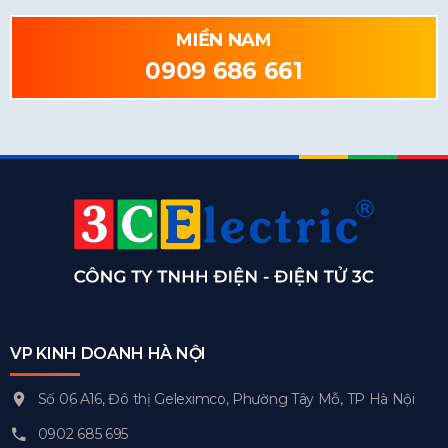
MIỀN NAM
0909 686 661
VP KINH DOANH HÀ NỘI
Số 06 A16, Đô thị Geleximco, Phường Tây Mỗ, TP Hà Nội
0902 685 695