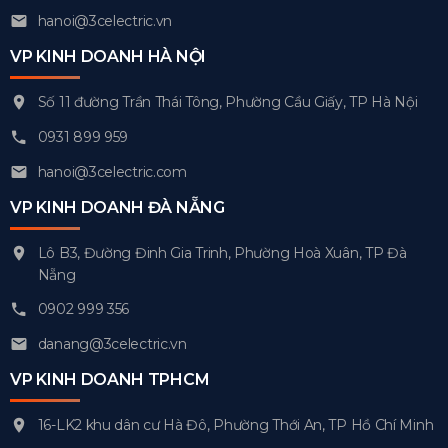
hanoi@3celectric.vn
VP KINH DOANH HÀ NỘI
Số 11 đường Trần Thái Tông, Phường Cầu Giấy, TP Hà Nội
0931 899 959
hanoi@3celectric.com
VP KINH DOANH ĐÀ NẴNG
Lô B3, Đường Đinh Gia Trinh, Phường Hoà Xuân, TP Đà
Nẵng
0902 999 356
danang@3celectric.vn
VP KINH DOANH TPHCM
16-LK2 khu dân cư Hà Đô, Phường Thới An, TP Hồ Chí Minh