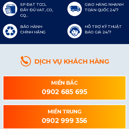
SP ĐẠT TCCL
GIAO HÀNG NHANH
ĐẦY ĐỦ VAT, CO,
TOÀN QUỐC 24/7
CQ...
BẢO HÀNH
HỖ TRỢ KỸ THUẬT
CHÍNH HÃNG
BÁO GIÁ 24/7
DỊCH VỤ KHÁCH HÀNG
MIỀN BẮC
0902 685 695
MIỀN TRUNG
0902 999 356