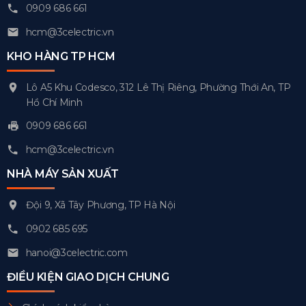
0909 686 661
hcm@3celectric.vn
KHO HÀNG TP HCM
Lô A5 Khu Codesco, 312 Lê Thị Riêng, Phường Thới An, TP
Hồ Chí Minh
0909 686 661
hcm@3celectric.vn
NHÀ MÁY SẢN XUẤT
Đội 9, Xã Tây Phương, TP Hà Nội
0902 685 695
hanoi@3celectric.com
ĐIỀU KIỆN GIAO DỊCH CHUNG