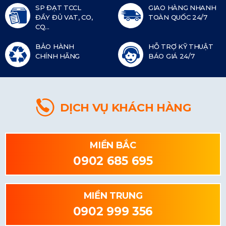
SP ĐẠT TCCL
GIAO HÀNG NHANH
ĐẦY ĐỦ VAT, CO,
TOÀN QUỐC 24/7
CQ...
BẢO HÀNH
HỖ TRỢ KỸ THUẬT
CHÍNH HÃNG
BÁO GIÁ 24/7
DỊCH VỤ KHÁCH HÀNG
MIỀN BẮC
0902 685 695
MIỀN TRUNG
0902 999 356