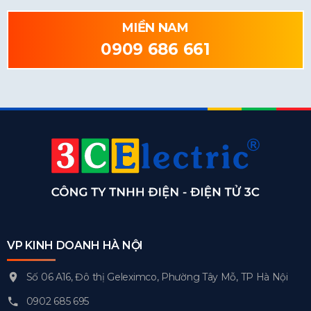
MIỀN NAM
0909 686 661
VP KINH DOANH HÀ NỘI
Số 06 A16, Đô thị Geleximco, Phường Tây Mỗ, TP Hà Nội
0902 685 695