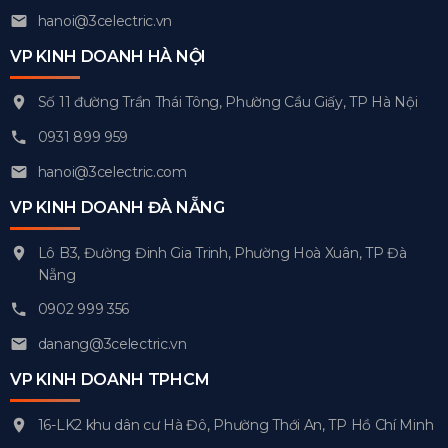
hanoi@3celectric.vn
VP KINH DOANH HÀ NỘI
Số 11 đường Trần Thái Tông, Phường Cầu Giấy, TP Hà Nội
0931 899 959
hanoi@3celectric.com
VP KINH DOANH ĐÀ NẴNG
Lô B3, Đường Đinh Gia Trinh, Phường Hoà Xuân, TP Đà
Nẵng
0902 999 356
danang@3celectric.vn
VP KINH DOANH TPHCM
16-LK2 khu dân cư Hà Đô, Phường Thới An, TP Hồ Chí Minh