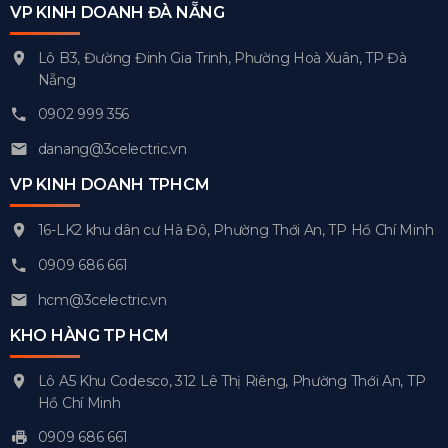
VP KINH DOANH ĐÀ NẴNG
Lô B3, Đường Đinh Gia Trinh, Phường Hoà Xuân, TP Đà
Nẵng
0902 999 356
danang@3celectric.vn
VP KINH DOANH TPHCM
16-LK2 khu dân cư Hà Đô, Phường Thới An, TP Hồ Chí Minh
0909 686 661
hcm@3celectric.vn
KHO HÀNG TP HCM
Lô A5 Khu Codesco, 312 Lê Thị Riêng, Phường Thới An, TP
Hồ Chí Minh
0909 686 661