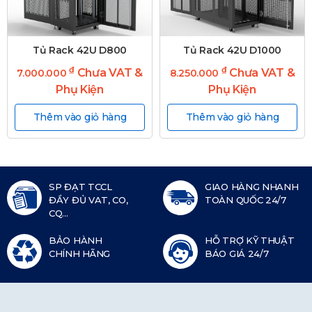
Tủ Rack 42U D800
Tủ Rack 42U D1000
₫
₫
Chưa VAT &
Chưa VAT &
7.000.000
8.250.000
Phụ Kiện
Phụ Kiện
Thêm vào giỏ hàng
Thêm vào giỏ hàng
SP ĐẠT TCCL
GIAO HÀNG NHANH
ĐẦY ĐỦ VAT, CO,
TOÀN QUỐC 24/7
CQ...
BẢO HÀNH
HỖ TRỢ KỸ THUẬT
CHÍNH HÃNG
BÁO GIÁ 24/7