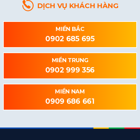
DỊCH VỤ KHÁCH HÀNG
MIỀN BẮC
0902 685 695
MIỀN TRUNG
0902 999 356
MIỀN NAM
0909 686 661