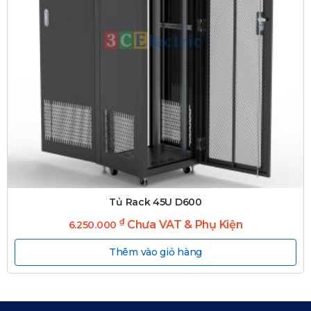
Tủ Rack 45U D600
₫
Chưa VAT & Phụ Kiện
6.250.000
Thêm vào giỏ hàng