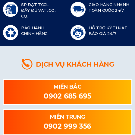
SP ĐẠT TCCL
GIAO HÀNG NHANH
ĐẦY ĐỦ VAT, CO,
TOÀN QUỐC 24/7
CQ...
BẢO HÀNH
HỖ TRỢ KỸ THUẬT
CHÍNH HÃNG
BÁO GIÁ 24/7
DỊCH VỤ KHÁCH HÀNG
MIỀN BẮC
0902 685 695
MIỀN TRUNG
0902 999 356