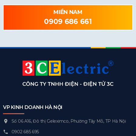
MIỀN NAM
0909 686 661
VP KINH DOANH HÀ NỘI
Số 06 A16, Đô thị Geleximco, Phường Tây Mỗ, TP Hà Nội
0902 685 695