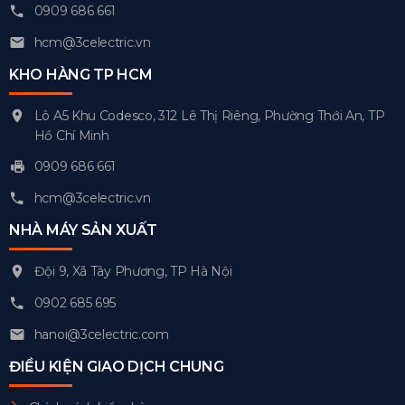
0909 686 661
hcm@3celectric.vn
KHO HÀNG TP HCM
Lô A5 Khu Codesco, 312 Lê Thị Riêng, Phường Thới An, TP
Hồ Chí Minh
0909 686 661
hcm@3celectric.vn
NHÀ MÁY SẢN XUẤT
Đội 9, Xã Tây Phương, TP Hà Nội
0902 685 695
hanoi@3celectric.com
ĐIỀU KIỆN GIAO DỊCH CHUNG