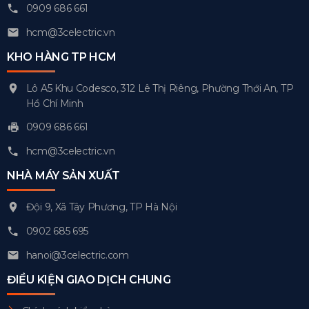
0909 686 661
hcm@3celectric.vn
KHO HÀNG TP HCM
Lô A5 Khu Codesco, 312 Lê Thị Riêng, Phường Thới An, TP
Hồ Chí Minh
0909 686 661
hcm@3celectric.vn
NHÀ MÁY SẢN XUẤT
Đội 9, Xã Tây Phương, TP Hà Nội
0902 685 695
hanoi@3celectric.com
ĐIỀU KIỆN GIAO DỊCH CHUNG