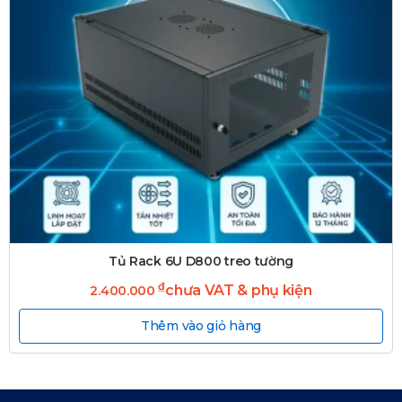
Tủ Rack 6U D800 treo tường
₫
chưa VAT & phụ kiện
2.400.000
Thêm vào giỏ hàng