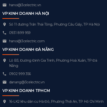
hanoi@3celectric.vn
VP KINH DOANH HÀ NỘI
Số 11 đường Trần Thái Tông, Phường Cầu Giấy, TP Hà Nội
0931 899 959
hanoi@3celectric.com
VP KINH DOANH ĐÀ NẴNG
Lô B3, Đường Đinh Gia Trinh, Phường Hoà Xuân, TP Đà
Nẵng
0902 999 356
danang@3celectric.vn
VP KINH DOANH TPHCM
16-LK2 khu dân cư Hà Đô, Phường Thới An, TP Hồ Chí Minh