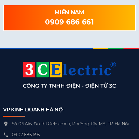
MIỀN NAM
0909 686 661
VP KINH DOANH HÀ NỘI
Số 06 A16, Đô thị Geleximco, Phường Tây Mỗ, TP Hà Nội
0902 685 695