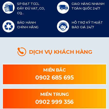
SP ĐẠT TCCL
GIAO HÀNG NHANH
ĐẦY ĐỦ VAT, CO,
TOÀN QUỐC 24/7
CQ...
BẢO HÀNH
HỖ TRỢ KỸ THUẬT
CHÍNH HÃNG
BÁO GIÁ 24/7
DỊCH VỤ KHÁCH HÀNG
MIỀN BẮC
0902 685 695
MIỀN TRUNG
0902 999 356