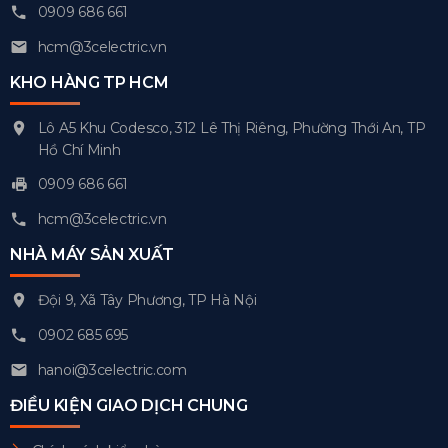
0909 686 661
hcm@3celectric.vn
KHO HÀNG TP HCM
Lô A5 Khu Codesco, 312 Lê Thị Riêng, Phường Thới An, TP
Hồ Chí Minh
0909 686 661
hcm@3celectric.vn
NHÀ MÁY SẢN XUẤT
Đội 9, Xã Tây Phương, TP Hà Nội
0902 685 695
hanoi@3celectric.com
ĐIỀU KIỆN GIAO DỊCH CHUNG