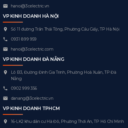
hanoi@3celectric.vn
VP KINH DOANH HÀ NỘI
Số 11 đường Trần Thái Tông, Phường Cầu Giấy, TP Hà Nội
0931 899 959
hanoi@3celectric.com
VP KINH DOANH ĐÀ NẴNG
Lô B3, Đường Đinh Gia Trinh, Phường Hoà Xuân, TP Đà
Nẵng
0902 999 356
danang@3celectric.vn
VP KINH DOANH TPHCM
16-LK2 khu dân cư Hà Đô, Phường Thới An, TP Hồ Chí Minh