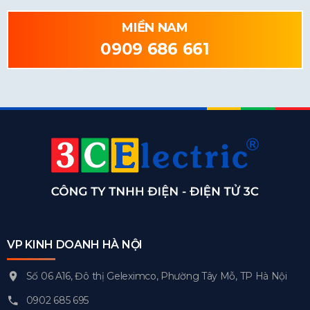
MIỀN NAM
0909 686 661
VP KINH DOANH HÀ NỘI
Số 06 A16, Đô thị Geleximco, Phường Tây Mỗ, TP Hà Nội
0902 685 695