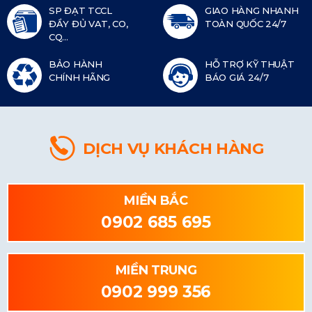
SP ĐẠT TCCL
GIAO HÀNG NHANH
ĐẦY ĐỦ VAT, CO,
TOÀN QUỐC 24/7
CQ...
BẢO HÀNH
HỖ TRỢ KỸ THUẬT
CHÍNH HÃNG
BÁO GIÁ 24/7
DỊCH VỤ KHÁCH HÀNG
MIỀN BẮC
0902 685 695
MIỀN TRUNG
0902 999 356