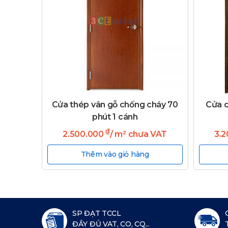
Cửa thép vân gỗ chống cháy 70
Cửa c
phút 1 cánh
₫
2.500.000
/ m² chưa VAT
3.
Thêm vào giỏ hàng
SP ĐẠT TCCL
ĐẦY ĐỦ VAT, CO, CQ...