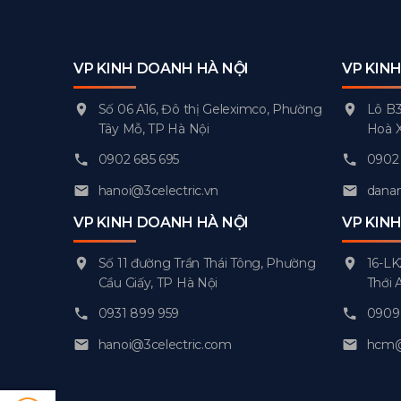
VP KINH DOANH HÀ NỘI
VP KIN
Số 06 A16, Đô thị Geleximco, Phường
Lô B3
Tây Mỗ, TP Hà Nội
Hoà 
0902 685 695
0902 
hanoi@3celectric.vn
danan
VP KINH DOANH HÀ NỘI
VP KIN
Số 11 đường Trần Thái Tông, Phường
16-LK
Cầu Giấy, TP Hà Nội
Thới 
0931 899 959
0909 
hanoi@3celectric.com
hcm@3