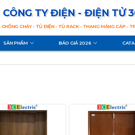
CÔNG TY ĐIỆN - ĐIỆN TỬ 
 CHỐNG CHÁY - TỦ ĐIỆN - TỦ RACK - THANG MÁNG CÁP - 
SẢN PHẨM
BÁO GIÁ 2026
CAT