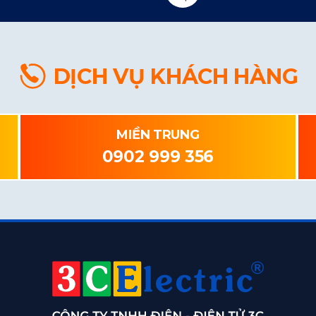
DỊCH VỤ KHÁCH HÀNG
MIỀN TRUNG
0902 999 356