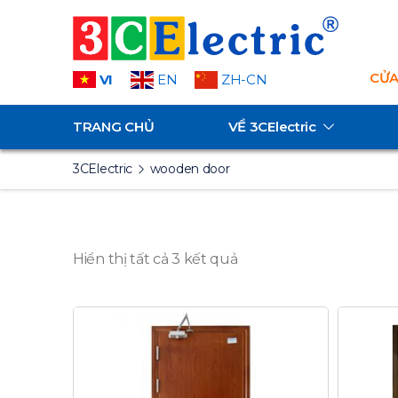
CỬA
VI
EN
ZH-CN
TRANG CHỦ
VỀ
3CElectric
3CElectric
wooden door
Hiển thị tất cả 3 kết quả