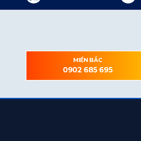
MIỀN BẮC
0902 685 695