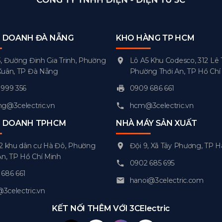
H DOANH ĐÀ NẴNG
KHO HÀNG TP HCM
, Đường Đinh Gia Trinh, Phường
Lô A5 Khu Codesco, 312 Lê 
Xuân, TP Đà Nẵng
Phường Thới An, TP Hồ Chí
999 356
0909 686 661
g@3celectric.vn
hcm@3celectric.vn
H DOANH TPHCM
NHÀ MÁY SẢN XUẤT
2 khu dân cư Hà Đô, Phường
Đội 9, Xã Tây Phương, TP H
An, TP Hồ Chí Minh
0902 685 695
686 661
hanoi@3celectric.com
celectric.vn
KẾT NỐI THÊM VỚI 3CElectric