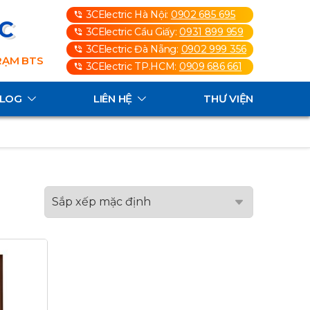
3CElectric Hà Nội:
0902 685 695
3C
3CElectric Cầu Giấy:
0931 899 959
3CElectric Đà Nẵng:
0902 999 356
TRẠM BTS
3CElectric TP.HCM:
0909 686 661
ALOG
LIÊN HỆ
THƯ VIỆN