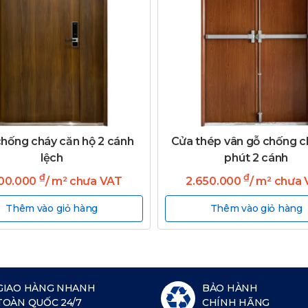
hống cháy căn hộ 2 cánh
Cửa thép vân gỗ chống c
lệch
phút 2 cánh
₫
₫
200.000
/ m² chưa VAT
2.650.000
/ m² chưa
Thêm vào giỏ hàng
Thêm vào giỏ hàng
GIAO HÀNG NHANH
BẢO HÀNH
TOÀN QUỐC 24/7
CHÍNH HÃNG