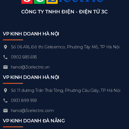
VP KINH DOANH HÀ NỘI
Số 06 A16, Đô thị Geleximco, Phường Tây Mỗ, TP Hà Nội
0902 685 695
hanoi@3celectric.vn
VP KINH DOANH HÀ NỘI
Số 11 đường Trần Thái Tông, Phường Cầu Giấy, TP Hà Nội
0931 899 959
hanoi@3celectric.com
VP KINH DOANH ĐÀ NẴNG