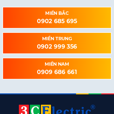
MIỀN BẮC
0902 685 695
MIỀN TRUNG
0902 999 356
MIỀN NAM
0909 686 661