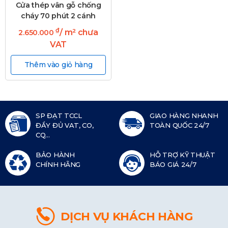
Cửa thép vân gỗ chống
cháy 70 phút 2 cánh
₫
/ m² chưa
2.650.000
VAT
Thêm vào giỏ hàng
SP ĐẠT TCCL
GIAO HÀNG NHANH
ĐẦY ĐỦ VAT, CO,
TOÀN QUỐC 24/7
CQ...
BẢO HÀNH
HỖ TRỢ KỸ THUẬT
CHÍNH HÃNG
BÁO GIÁ 24/7
DỊCH VỤ KHÁCH HÀNG