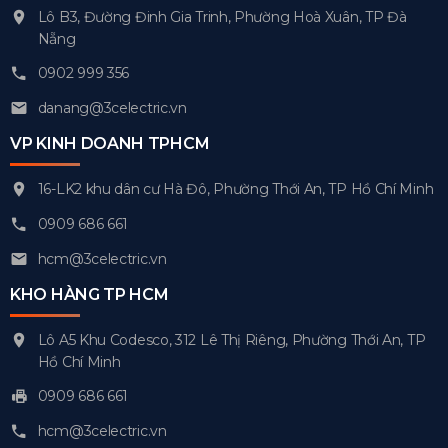
Lô B3, Đường Đinh Gia Trinh, Phường Hoà Xuân, TP Đà
Nẵng
0902 999 356
danang@3celectric.vn
VP KINH DOANH TPHCM
16-LK2 khu dân cư Hà Đô, Phường Thới An, TP Hồ Chí Minh
0909 686 661
hcm@3celectric.vn
KHO HÀNG TP HCM
Lô A5 Khu Codesco, 312 Lê Thị Riêng, Phường Thới An, TP
Hồ Chí Minh
0909 686 661
hcm@3celectric.vn