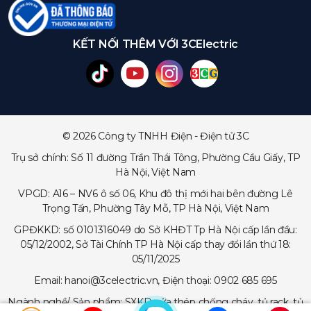
KẾT NỐI THÊM VỚI 3CElectric
© 2026 Công ty TNHH Điện - Điện tử 3C
Trụ sở chính: Số 11 đường Trần Thái Tông, Phường Cầu Giấy, TP
Hà Nội, Việt Nam
VPGD: A16 – NV6 ô số 06, Khu đô thị mới hai bên đường Lê
Trọng Tấn, Phường Tây Mỗ, TP Hà Nội, Việt Nam
GPĐKKD: số 0101316049 do Sở KHĐT Tp Hà Nội cấp lần đầu:
05/12/2002, Sở Tài Chính TP Hà Nội cấp thay đổi lần thứ 18:
05/11/2025
Email: hanoi@3celectric.vn, Điện thoại: 0902 685 695
Ngành nghề/ Sản phẩm: SXKD cửa thép chống cháy, tủ rack, tủ