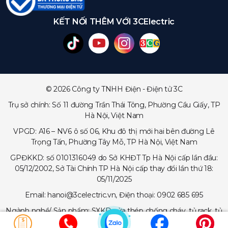
KẾT NỐI THÊM VỚI 3CElectric
© 2026 Công ty TNHH Điện - Điện tử 3C
Trụ sở chính: Số 11 đường Trần Thái Tông, Phường Cầu Giấy, TP
Hà Nội, Việt Nam
VPGD: A16 – NV6 ô số 06, Khu đô thị mới hai bên đường Lê
Trọng Tấn, Phường Tây Mỗ, TP Hà Nội, Việt Nam
GPĐKKD: số 0101316049 do Sở KHĐT Tp Hà Nội cấp lần đầu:
05/12/2002, Sở Tài Chính TP Hà Nội cấp thay đổi lần thứ 18:
05/11/2025
Email: hanoi@3celectric.vn, Điện thoại: 0902 685 695
Ngành nghề/ Sản phẩm: SXKD cửa thép chống cháy, tủ rack, tủ
trạm viễn thông, tủ điện, thang cáp - máng cáp...