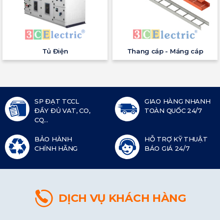
Tủ Điện
Thang cáp - Máng cáp
SP ĐẠT TCCL
GIAO HÀNG NHANH
ĐẦY ĐỦ VAT, CO,
TOÀN QUỐC 24/7
CQ...
BẢO HÀNH
HỖ TRỢ KỸ THUẬT
CHÍNH HÃNG
BÁO GIÁ 24/7
DỊCH VỤ KHÁCH HÀNG