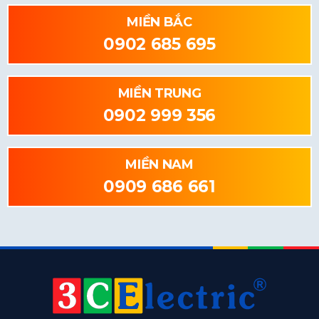
MIỀN BẮC
0902 685 695
MIỀN TRUNG
0902 999 356
MIỀN NAM
0909 686 661