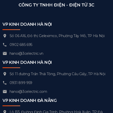
VP KINH DOANH HÀ NỘI
Số 06 A16, Đô thị Geleximco, Phường Tây Mỗ, TP Hà Nội
0902 685 695
hanoi@3celectric.vn
VP KINH DOANH HÀ NỘI
Số 11 đường Trần Thái Tông, Phường Cầu Giấy, TP Hà Nội
0931 899 959
hanoi@3celectric.com
VP KINH DOANH ĐÀ NẴNG
Lô B3, Đường Đinh Gia Trinh, Phường Hoà Xuân, TP Đà