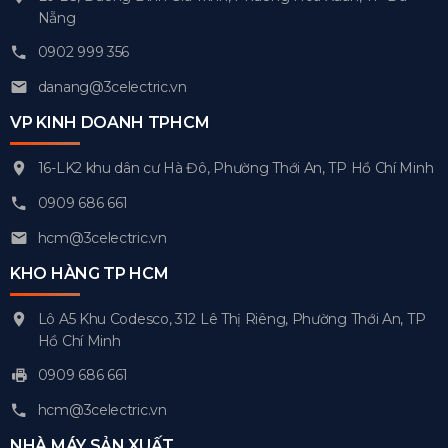
Nẵng
0902 999 356
danang@3celectric.vn
VP KINH DOANH TPHCM
16-LK2 khu dân cư Hà Đô, Phường Thới An, TP Hồ Chí Minh
0909 686 661
hcm@3celectric.vn
KHO HÀNG TP HCM
Lô A5 Khu Codesco, 312 Lê Thị Riêng, Phường Thới An, TP
Hồ Chí Minh
0909 686 661
hcm@3celectric.vn
NHÀ MÁY SẢN XUẤT