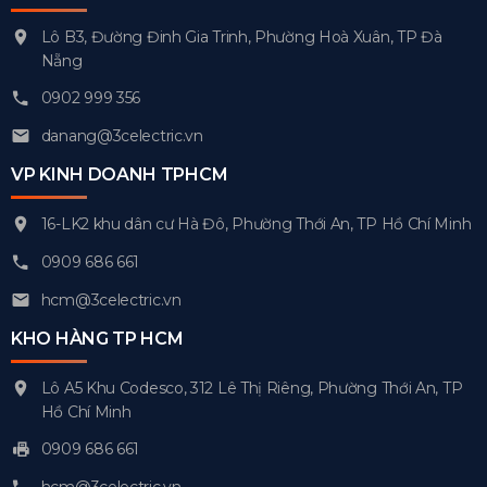
Lô B3, Đường Đinh Gia Trinh, Phường Hoà Xuân, TP Đà
Nẵng
0902 999 356
danang@3celectric.vn
VP KINH DOANH TPHCM
16-LK2 khu dân cư Hà Đô, Phường Thới An, TP Hồ Chí Minh
0909 686 661
hcm@3celectric.vn
KHO HÀNG TP HCM
Lô A5 Khu Codesco, 312 Lê Thị Riêng, Phường Thới An, TP
Hồ Chí Minh
0909 686 661
hcm@3celectric.vn