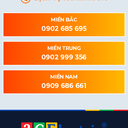
MIỀN BẮC
0902 685 695
MIỀN TRUNG
0902 999 356
MIỀN NAM
0909 686 661