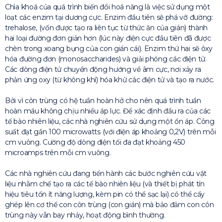
Chìa khoá của quá trình biến đổi hoá năng là việc sử dụng một
loạt các enzim tại dương cực. Enzim đầu tiên sẽ phá vỡ đường:
trehalose, (vốn được tạo ra liên tục từ thức ăn của gián) thành
hai loại đường đơn giản hơn (lúc này điện cực đầu tiên đã được
chèn trong xoang bụng của con gián cái). Enzim thứ hai sẽ ôxy
hóa đường đơn (monosaccharides) và giải phóng các điện tử.
Các dòng điện tử chuyển động hướng về âm cực, nơi xảy ra
phản ứng oxy (từ không khí) hóa khử các điện tử và tạo ra nước.
Bởi vì côn trùng có hệ tuần hoàn hở cho nên quá trình tuần
hoàn máu không chịu nhiều áp lực. Để xác định đầu ra của các
tế bào nhiên liệu, các nhà nghiên cứu sử dụng một ổn áp. Công
suất đạt gần 100 microwatts (với điện áp khoảng 0,2V) trên mỗi
cm vuông. Cường độ dòng điện tối đa đạt khoảng 450
microamps trên mỗi cm vuông.
Các nhà nghiên cứu đang tiến hành các bước nghiên cứu vật
liệu nhằm chế tạo ra các tế bào nhiên liệu (và thiết bị phát tín
hiệu tiêu tốn ít năng lượng, kèm pin có thể sạc lại) có thể cấy
ghép lên cơ thể con côn trùng (con gián) mà bảo đảm con côn
trùng này vẫn bay nhảy, hoạt động bình thường.