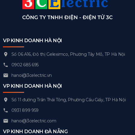
VP KINH DOANH HÀ NỘI
Số 06 A16, Đô thị Geleximco, Phường Tây Mỗ, TP Hà Nội
0902 685 695
hanoi@3celectric.vn
VP KINH DOANH HÀ NỘI
Số 11 đường Trần Thái Tông, Phường Cầu Giấy, TP Hà Nội
0931 899 959
hanoi@3celectric.com
VP KINH DOANH ĐÀ NẴNG