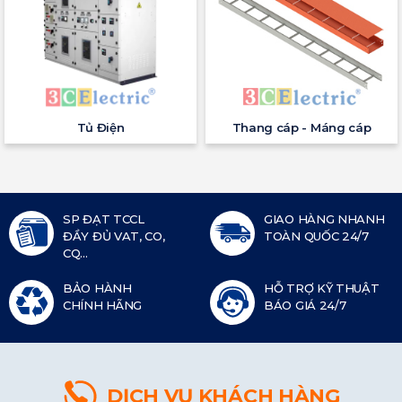
Tủ Điện
Thang cáp - Máng cáp
SP ĐẠT TCCL
GIAO HÀNG NHANH
ĐẦY ĐỦ VAT, CO,
TOÀN QUỐC 24/7
CQ...
BẢO HÀNH
HỖ TRỢ KỸ THUẬT
CHÍNH HÃNG
BÁO GIÁ 24/7
DỊCH VỤ KHÁCH HÀNG