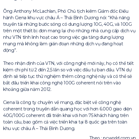
Ông Anthony McLachlan, Phó Chủ tịch kiêm Giám đốc Điều
hành Ciena khu vực châu Á – Thái Bình Dương nói: “Khả năng
truyền tải những bước sóng có dung lượng 10G, 40G, và 100G
trên một thiết bị đơn mang lại cho những nhà cung cấp dịch vụ
như VTN tính linh hoạt cao trong việc gia tăng dung lượng
mạng mà không làm gián đoạn những dịch vụ đang hoạt
động”.
Theo nhận định của VTN, với công nghệ mới này, họ có thể tiết
kiệm chi phí từ 2 đến 2,5 lần so với việc đầu tư ban đầu. VTN dự
định sẽ tiếp tục thử nghiệm thêm công nghệ này và có thể sẽ
bắt đầu triển khai công nghệ 100G coherent nói trên vào
khoảng giữa năm 2012.
Ciena là công ty chuyên về mạng, đặc biệt về công nghệ
coherent trong truyền dẫn quang học với hơn 6.000 giao diện
40G/100G coherent đã triển khai với hơn 75 khách hàng trên
toàn cầu, bao gồm cả việc triển khai tại 8 quốc gia trên toàn
khu vực châu Á – Thái Bình Dương.
Theo : pcworld.com.vn