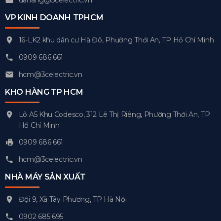
danang@3celectric.vn
VP KINH DOANH TPHCM
16-LK2 khu dân cư Hà Đô, Phường Thới An, TP Hồ Chí Minh
0909 686 661
hcm@3celectric.vn
KHO HÀNG TP HCM
Lô A5 Khu Codesco, 312 Lê Thị Riêng, Phường Thới An, TP
Hồ Chí Minh
0909 686 661
hcm@3celectric.vn
NHÀ MÁY SẢN XUẤT
Đội 9, Xã Tây Phương, TP Hà Nội
0902 685 695