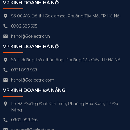
VP KINH DOANH HÀ NỘI
Số 06 A16, Đô thị Geleximco, Phường Tây Mỗ, TP Hà Nội
0902 685 695
hanoi@3celectric.vn
VP KINH DOANH HÀ NỘI
Số 11 đường Trần Thái Tông, Phường Cầu Giấy, TP Hà Nội
0931 899 959
hanoi@3celectric.com
VP KINH DOANH ĐÀ NẴNG
Lô B3, Đường Đinh Gia Trinh, Phường Hoà Xuân, TP Đà
Nẵng
0902 999 356