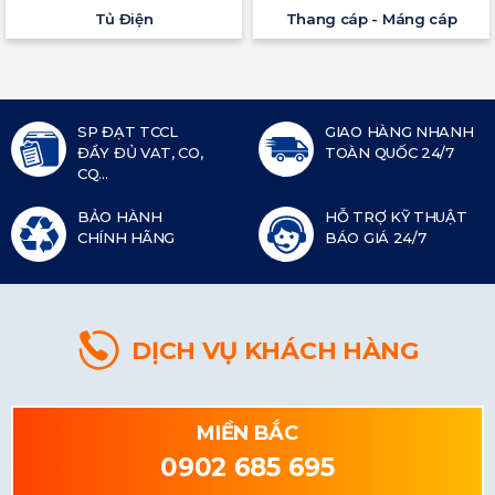
Tủ Điện
Thang cáp - Máng cáp
SP ĐẠT TCCL
GIAO HÀNG NHANH
ĐẦY ĐỦ VAT, CO,
TOÀN QUỐC 24/7
CQ...
BẢO HÀNH
HỖ TRỢ KỸ THUẬT
CHÍNH HÃNG
BÁO GIÁ 24/7
DỊCH VỤ KHÁCH HÀNG
MIỀN BẮC
0902 685 695