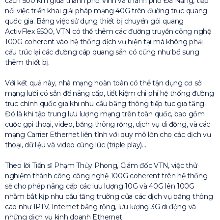
cách 500 km giữa thành phố Vinh và thành phố Đà Nẵng, tiếp
nối việc triển khai giải pháp mạng 40G trên đường trục quang
quốc gia. Bằng việc sử dụng thiết bị chuyển gói quang
ActivFlex 6500, VTN có thể thêm các đường truyền công nghệ
100G coherent vào hệ thống dịch vụ hiện tại mà không phải
cấu trúc lại các đường cáp quang sẵn có cũng như bổ sung
thêm thiết bị.
Với kết quả này, nhà mạng hoàn toàn có thể tận dụng cơ sở
mạng lưới có sẵn để nâng cấp, tiết kiệm chi phí hệ thống đường
trục chính quốc gia khi nhu cầu băng thông tiếp tục gia tăng.
Đó là khi tập trung lưu lượng mạng trên toàn quốc, bao gồm
cuộc gọi thoại, video, băng thông rộng, dịch vụ di động, và các
mạng Carrier Ethernet liên tỉnh với quy mô lớn cho các dịch vụ
thoại, dữ liệu và video cùng lúc (triple play)…
Theo lời Tiến sĩ Phạm Thủy Phong, Giám đốc VTN, việc thử
nghiệm thành công công nghệ 100G coherent trên hệ thống
sẽ cho phép nâng cấp các lưu lượng 10G và 40G lên 100G
nhằm bắt kịp nhu cầu tăng trưởng của các dịch vụ băng thông
cao như IPTV, Internet băng rộng, lưu lượng 3G di động và
những dịch vụ kinh doanh Ethernet.