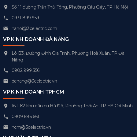
Số 11 đường Trần Thái Tông, Phường Cầu Giấy, TP Hà Nội
0931 899 959
hanoi@3celectric.com
VP KINH DOANH ĐÀ NẴNG
Lô B3, Đường Đinh Gia Trinh, Phường Hoà Xuân, TP Đà
Nẵng
0902 999 356
danang@3celectric.vn
VP KINH DOANH TPHCM
16-LK2 khu dân cư Hà Đô, Phường Thới An, TP Hồ Chí Minh
0909 686 661
hcm@3celectric.vn