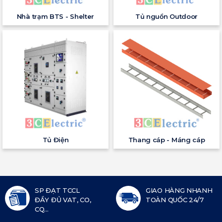
Nhà trạm BTS - Shelter
Tủ nguồn Outdoor
Tủ Điện
Thang cáp - Máng cáp
SP ĐẠT TCCL
GIAO HÀNG NHANH
ĐẦY ĐỦ VAT, CO,
TOÀN QUỐC 24/7
CQ...