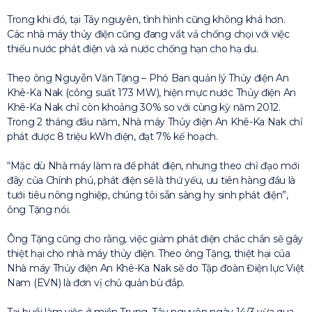
Trong khi đó, tại Tây nguyên, tình hình cũng không khá hơn.
Các nhà máy thủy điện cũng đang vất vả chống chọi với việc
thiếu nước phát điện và xả nước chống hạn cho hạ du.
Theo ông Nguyễn Văn Tặng – Phó Ban quản lý Thủy điện An
Khê-Ka Nak (công suất 173 MW), hiện mực nước Thủy điện An
Khê-Ka Nak chỉ còn khoảng 30% so với cùng kỳ năm 2012.
Trong 2 tháng đầu năm, Nhà máy Thủy điện An Khê-Ka Nak chỉ
phát được 8 triệu kWh điện, đạt 7% kế hoạch.
“Mặc dù Nhà máy làm ra để phát điện, nhưng theo chỉ đạo mới
đây của Chính phủ, phát điện sẽ là thứ yếu, ưu tiên hàng đầu là
tưới tiêu nông nghiệp, chúng tôi sẵn sàng hy sinh phát điện”,
ông Tặng nói.
Ông Tặng cũng cho rằng, việc giảm phát điện chắc chắn sẽ gây
thiệt hại cho nhà máy thủy điện. Theo ông Tặng, thiệt hại của
Nhà máy Thủy điện An Khê-Ka Nak sẽ do Tập đoàn Điện lực Việt
Nam (EVN) là đơn vị chủ quản bù đắp.
Tại buổi làm việc ở miền Trung, Tây nguyên ngày 14/3 vừa qua,