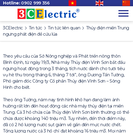
Hotline:
0902 999 356
3CElectric
Tin tức
Tin tức liên quan
Thủy điện miền Trung
ngưng phát điện để cứu lúa
Theo yêu cầu của Sở Nông nghiệp và Phát triển nông thôn
Bình Định, từ ngày 19/3, Nhà máy Thủy điện Vĩnh Sơn bắt đầu
ngưng hoạt động trong 3 tháng, tích nước dành cho tưới tiêu
vụ hè thu trong tháng 6, tháng 7 tới”, ông Dương Tấn Tưởng,
Phó giám đốc Công ty Cổ phần Thủy điện Vĩnh Sơn – Sông
Hinh cho biết.
Theo ông Tưởng, năm nay tình hình khô hạn đang làm ảnh
hưởng rất lớn đến hoạt động các nhà máy thủy điện tại miền
Trung. Cả 3 hồ chứa của Thủy điện Vĩnh Sơn bình thường có thể
chứa được khoảng 140 triệu m3. Tuy nhiên, đến thời điểm này,
đã có 2 hồ lượng nước sụt giảm về gần đến mực nước chết.
Tổng lượng nước cả 3 hồ chỉ đạt khoảng 16 triệu m3. Mọi năm