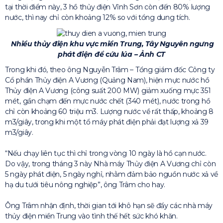
tại thời điểm này, 3 hồ thủy điện Vĩnh Sơn còn đến 80% lượng
nước, thì nay chỉ còn khoảng 12% so với tổng dung tích.
Nhiều thủy điện khu vực miền Trung, Tây Nguyên ngưng
phát điện để cứu lúa – Ảnh CT
Trong khi đó, theo ông Nguyễn Trâm – Tổng giám đốc Công ty
Cổ phần Thủy điện A Vương (Quảng Nam), hiện mực nước hồ
Thủy điện A Vương (công suất 200 MW) giảm xuống mực 351
mét, gần chạm đến mực nước chết (340 mét), nước trong hồ
chỉ còn khoảng 60 triệu m3. Lượng nước về rất thấp, khoảng 8
m3/giây, trong khi một tổ máy phát điện phải đạt lượng xả 39
m3/giây.
“Nếu chạy liên tục thì chỉ trong vòng 10 ngày là hồ cạn nước.
Do vậy, trong tháng 3 này Nhà máy Thủy điện A Vương chỉ còn
5 ngày phát điện, 5 ngày nghỉ, nhằm đảm bảo nguồn nước xả về
hạ du tưới tiêu nông nghiệp”, ông Trâm cho hay.
Ông Trâm nhận định, thời gian tới khô hạn sẽ đẩy các nhà máy
thủy điện miền Trung vào tình thế hết sức khó khăn.