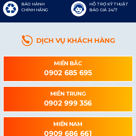
BẢO HÀNH
HỖ TRỢ KỸ THUẬT
CHÍNH HÃNG
BÁO GIÁ 24/7
DỊCH VỤ KHÁCH HÀNG
MIỀN BẮC
0902 685 695
MIỀN TRUNG
0902 999 356
MIỀN NAM
0909 686 661