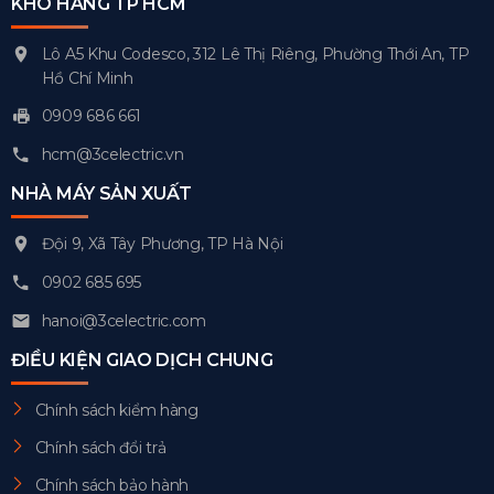
KHO HÀNG TP HCM
Lô A5 Khu Codesco, 312 Lê Thị Riêng, Phường Thới An, TP
Hồ Chí Minh
0909 686 661
hcm@3celectric.vn
NHÀ MÁY SẢN XUẤT
Đội 9, Xã Tây Phương, TP Hà Nội
0902 685 695
hanoi@3celectric.com
ĐIỀU KIỆN GIAO DỊCH CHUNG
Chính sách kiểm hàng
Chính sách đổi trả
Chính sách bảo hành