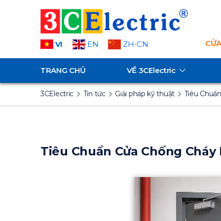
CỬA
VI
EN
ZH-CN
TRANG CHỦ
VỀ
3CElectric
3CElectric
Tin tức
Giải pháp kỹ thuật
Tiêu Chuẩ
Tiêu Chuẩn Cửa Chống Cháy E