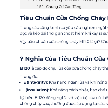
Chung Cư Cao Tầng
Nhà Máy Và Khu Công Nghiệp
Tiêu Chuẩn Cửa Chống Cháy E
Trung Tâm Thương Mại
Bệnh Viện Và Khách Sạn
Trong các công trình có yêu cầu nghiêm ngặt v
độc và kéo dài thời gian thoát hiểm khi xảy ra sự
So Sánh Cửa Chống Cháy EI60, EI90 Và 
Quy Định Và Tiêu Chuẩn Đối Với Cửa C
Vậy tiêu chuẩn cửa chống cháy EI120 là gì? Cấu 
Vì Sao Nên Chọn Cửa Chống Cháy EI120
Câu Hỏi Thường Gặp Về Cửa Chống Chá
Ý Nghĩa Của Tiêu Chuẩn Cửa
EI120 Chịu Lửa Trong Bao Lâu?
Có Bắt Buộc Sử Dụng Cho Mọi Cô
EI120
là cấp độ chịu lửa của cửa chống cháy th
Có Cần Hồ Sơ Kiểm Định Không?
Trong đó:
Kết Luận
E (Integrity):
Khả năng ngăn lửa và khí nóng
Liên Hệ Báo Giá Cửa Chống Cháy
I (Insulation):
Khả năng cách nhiệt, hạn chế t
3CElectric – Nhà sản xuất cửa chốn
Ký hiệu EI120 đồng nghĩa với việc bộ cửa có thể
Bài viết liên quan
chống cháy cao, thường được áp dụng tại các k