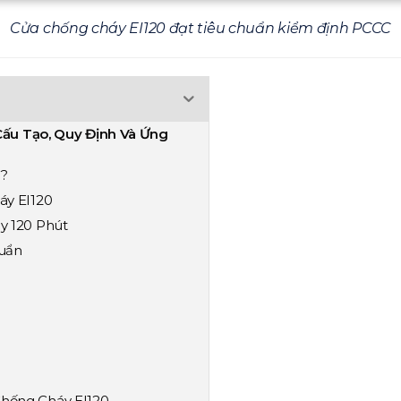
Cửa chống cháy EI120 đạt tiêu chuẩn kiểm định PCCC
Cấu Tạo, Quy Định Và Ứng
ì?
áy EI120
y 120 Phút
huẩn
hống Cháy EI120