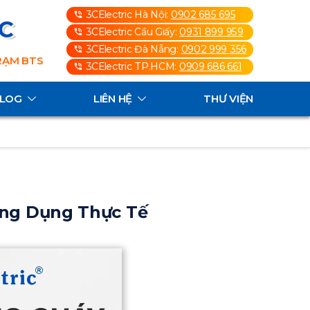
3CElectric Hà Nội:
0902 685 695
3C
3CElectric Cầu Giấy:
0931 899 959
3CElectric Đà Nẵng:
0902 999 356
TRẠM BTS
3CElectric TP.HCM:
0909 686 661
ALOG
LIÊN HỆ
THƯ VIỆN
Ứng Dụng Thực Tế