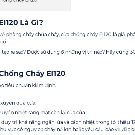
I120 Là Gì?
ề phòng cháy chữa cháy, cửa chống cháy EI120 là giải ph
 cố.
EI120
hống Cháy EI120
tạo ra sao? Được sử dụng ở những vị trí nào? Hãy cùng 3CEle
 Của 3CElectric?
y EI120
 Chống Cháy EI120
ng Trình Không?
eo tiêu chuẩn kiểm định.
 xuyên qua cửa.
ruyền nhiệt sang mặt còn lại của cửa.
g cháy uy tín
 duy trì khả năng ngăn lửa và cách nhiệt trong tối thiểu 1
hu vực có nguy cơ cháy nổ lớn hoặc yêu cầu bảo vệ đặc bi