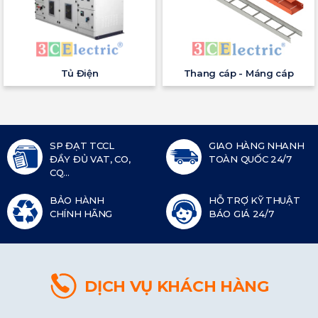
Tủ Điện
Thang cáp - Máng cáp
SP ĐẠT TCCL
GIAO HÀNG NHANH
ĐẦY ĐỦ VAT, CO,
TOÀN QUỐC 24/7
CQ...
BẢO HÀNH
HỖ TRỢ KỸ THUẬT
CHÍNH HÃNG
BÁO GIÁ 24/7
DỊCH VỤ KHÁCH HÀNG