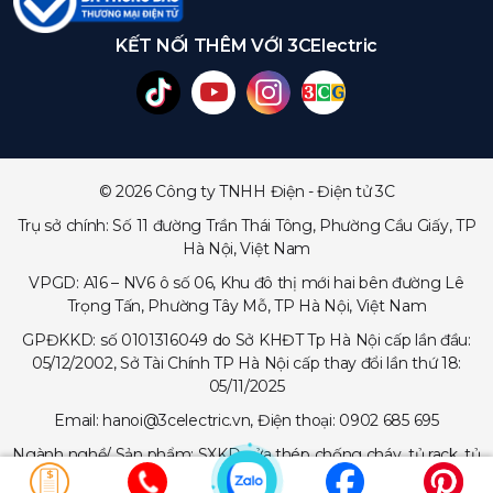
KẾT NỐI THÊM VỚI 3CElectric
© 2026 Công ty TNHH Điện - Điện tử 3C
Trụ sở chính: Số 11 đường Trần Thái Tông, Phường Cầu Giấy, TP
Hà Nội, Việt Nam
VPGD: A16 – NV6 ô số 06, Khu đô thị mới hai bên đường Lê
Trọng Tấn, Phường Tây Mỗ, TP Hà Nội, Việt Nam
GPĐKKD: số 0101316049 do Sở KHĐT Tp Hà Nội cấp lần đầu:
05/12/2002, Sở Tài Chính TP Hà Nội cấp thay đổi lần thứ 18:
05/11/2025
Email: hanoi@3celectric.vn, Điện thoại: 0902 685 695
Ngành nghề/ Sản phẩm: SXKD cửa thép chống cháy, tủ rack, tủ
trạm viễn thông, tủ điện, thang cáp - máng cáp...