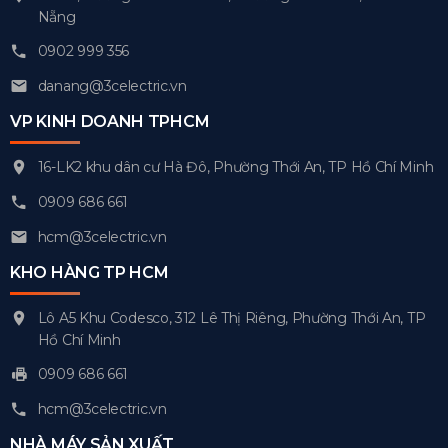
Nẵng
0902 999 356
danang@3celectric.vn
VP KINH DOANH TPHCM
16-LK2 khu dân cư Hà Đô, Phường Thới An, TP Hồ Chí Minh
0909 686 661
hcm@3celectric.vn
KHO HÀNG TP HCM
Lô A5 Khu Codesco, 312 Lê Thị Riêng, Phường Thới An, TP
Hồ Chí Minh
0909 686 661
hcm@3celectric.vn
NHÀ MÁY SẢN XUẤT