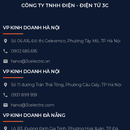
VP KINH DOANH HÀ NỘI
Số 06 A16, Đô thị Geleximco, Phường Tây Mỗ, TP Hà Nội
0902 685 695
hanoi@3celectric.vn
VP KINH DOANH HÀ NỘI
Số 11 đường Trần Thái Tông, Phường Cầu Giấy, TP Hà Nội
0931 899 959
hanoi@3celectric.com
VP KINH DOANH ĐÀ NẴNG
Lô B3, Đường Đinh Gia Trinh, Phường Hoà Xuân, TP Đà