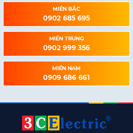
MIỀN BẮC
0902 685 695
MIỀN TRUNG
0902 999 356
MIỀN NAM
0909 686 661