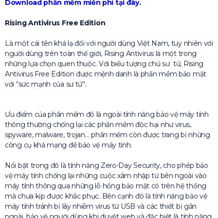
Download phần mềm miễn phí tại đây.
Rising Antivirus Free Edition
Là một cái tên khá lạ đối với người dùng Việt Nam, tuy nhiên với
người dùng trên toàn thế giới, Rising Antivirus là một trong
những lựa chọn quen thuộc. Với biểu tượng chú sư tử, Rising
Antivirus Free Edition được mệnh danh là phần mềm bảo mật
với “sức mạnh của sư tử”.
Ưu điểm của phần mềm đó là ngoài tính năng bảo vệ máy tính
thông thường chống lại các phần mềm độc hại như virus,
spyware, malware, trojan… phần mềm còn được trang bị những
công cụ khá mạng để bảo vệ máy tính.
Nổi bật trong đó là tính năng Zero-Day Security, cho phép bảo
vệ máy tính chống lại những cuộc xâm nhập từ bên ngoài vào
máy tính thông qua những lỗ hổng bảo mật có trên hệ thống
mà chưa kịp được khắc phục. Bên cạnh đó là tính năng bảo vệ
máy tính tránh bị lây nhiễm virus từ USB và các thiết bị gắn
ngoài, bảo vệ người dùng khi duyệt web và đặc biệt là tính năng