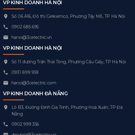
VP KINH DOANH HÀ NỘI
Số 06 A16, Đô thị Geleximco, Phường Tây Mỗ, TP Hà Nội
0902 685 695
hanoi@3celectric.vn
VP KINH DOANH HÀ NỘI
Số 11 đường Trần Thái Tông, Phường Cầu Giấy, TP Hà Nội
0931 899 959
hanoi@3celectric.com
VP KINH DOANH ĐÀ NẴNG
Lô B3, Đường Đinh Gia Trinh, Phường Hoà Xuân, TP Đà
Nẵng
0902 999 356
danang@3celectric.vn