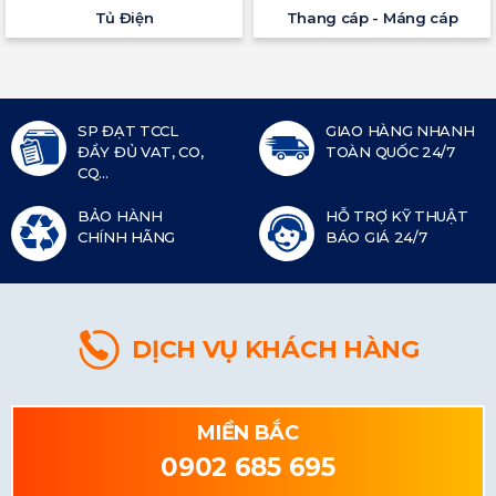
Tủ Điện
Thang cáp - Máng cáp
SP ĐẠT TCCL
GIAO HÀNG NHANH
ĐẦY ĐỦ VAT, CO,
TOÀN QUỐC 24/7
CQ...
BẢO HÀNH
HỖ TRỢ KỸ THUẬT
CHÍNH HÃNG
BÁO GIÁ 24/7
DỊCH VỤ KHÁCH HÀNG
MIỀN BẮC
0902 685 695