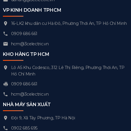
VP KINH DOANH TPHCM
16-LK2 khu dân cư Hà Đô, Phường Thới An, TP Hồ Chí Minh
0909 686 661
hcm@3celectric.vn
KHO HÀNG TP HCM
Lô A5 Khu Codesco, 312 Lê Thị Riêng, Phường Thới An, TP
Hồ Chí Minh
0909 686 661
hcm@3celectric.vn
NHÀ MÁY SẢN XUẤT
Đội 9, Xã Tây Phương, TP Hà Nội
0902 685 695