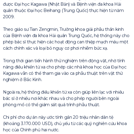
được Đại học Kagawa (Nhật Bản) và Bệnh viện đa khoa Hải
quân thuộc Đại học Beihang (Trung Quốc) thực hiện từ năm
2009.
Theo giáo sư Tian Zengmin, Trưởng khoa giải phẫu thần kinh
của Bệnh viện đa khoa Hải quân Trung Quốc, hệ thống này cho
phép bác sĩ thực hiện các hoạt động can thiệp mạch máu một
cách chính xác và loại bỏ nguy cơ phơi nhiễm bức xạ.
Trong thời gian tiến hành thử nghiệm trên động vật, nhờ tính
năng điều khiển từ xa cho phép các nhà khoa học của Đại học
Kagawa vẫn có thể tham gia vào ca phẫu thuật trên vật thử
nghiệm ở Bắc Kinh.
Ngoài ra, hệ thống điều khiển từ xa còn giúp liên lạc với nhiều
bác sĩ ở nhiều nơi khác nhau và cho phép người bên ngoài
phòng mổ có thể giám sát quá trình phẫu thuật.
Chi phí cho dự án này ước tính gần 20 triệu nhân dân tệ
(khoảng 3.170.000 USD), chủ yếu từ các quỹ nghiên cứu khoa
học của Chính phủ hai nước.