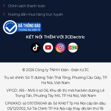
Chính sách thanh toán
Hướng dẫn mua hàng trực tuyến
KẾT NỐI THÊM VỚI 3CElectric
© 2026 Công ty TNHH Điện - Điện tử 3C
Trụ sở chính: Số 11 đường Trần Thái Tông, Phường Cầu Giấy, TP
Hà Nội, Việt Nam
VPGD: A16 – NV6 ô số 06, Khu đô thị mới hai bên đường Lê
Trọng Tấn, Phường Tây Mỗ, TP Hà Nội, Việt Nam
GPĐKKD: số 0101316049 do Sở KHĐT Tp Hà Nội cấp lần đầu:
05/12/2002, Sở Tài Chính TP Hà Nội cấp thay đổi lần thứ 18: