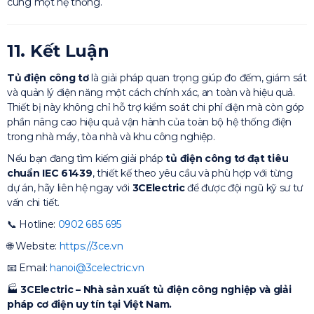
cùng một hệ thống.
11. Kết Luận
Tủ điện công tơ
là giải pháp quan trọng giúp đo đếm, giám sát
và quản lý điện năng một cách chính xác, an toàn và hiệu quả.
Thiết bị này không chỉ hỗ trợ kiểm soát chi phí điện mà còn góp
phần nâng cao hiệu quả vận hành của toàn bộ hệ thống điện
trong nhà máy, tòa nhà và khu công nghiệp.
Nếu bạn đang tìm kiếm giải pháp
tủ điện công tơ đạt tiêu
chuẩn IEC 61439
, thiết kế theo yêu cầu và phù hợp với từng
dự án, hãy liên hệ ngay với
3CElectric
để được đội ngũ kỹ sư tư
vấn chi tiết.
📞 Hotline:
0902 685 695
🌐 Website:
https://3ce.vn
📧 Email:
hanoi@3celectric.vn
🏭
3CElectric – Nhà sản xuất tủ điện công nghiệp và giải
pháp cơ điện uy tín tại Việt Nam.