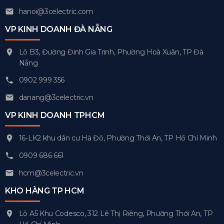
hanoi@3celectric.com
VP KINH DOANH ĐÀ NẴNG
Lô B3, Đường Đinh Gia Trinh, Phường Hoà Xuân, TP Đà
Nẵng
0902 999 356
danang@3celectric.vn
VP KINH DOANH TPHCM
16-LK2 khu dân cư Hà Đô, Phường Thới An, TP Hồ Chí Minh
0909 686 661
hcm@3celectric.vn
KHO HÀNG TP HCM
Lô A5 Khu Codesco, 312 Lê Thị Riêng, Phường Thới An, TP