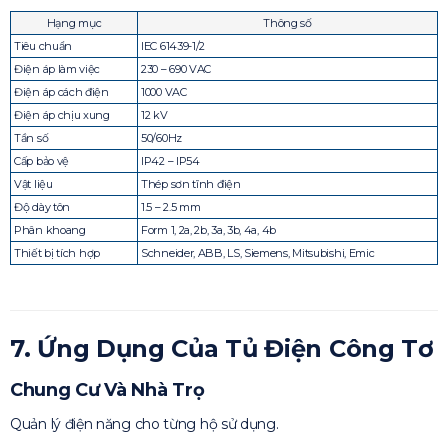
Hạng mục
Thông số
Tiêu chuẩn
IEC 61439-1/2
Điện áp làm việc
230 – 690 VAC
Điện áp cách điện
1000 VAC
Điện áp chịu xung
12 kV
Tần số
50/60Hz
Cấp bảo vệ
IP42 – IP54
Vật liệu
Thép sơn tĩnh điện
Độ dày tôn
1.5 – 2.5 mm
Phân khoang
Form 1, 2a, 2b, 3a, 3b, 4a, 4b
Thiết bị tích hợp
Schneider, ABB, LS, Siemens, Mitsubishi, Emic
7. Ứng Dụng Của Tủ Điện Công Tơ
Chung Cư Và Nhà Trọ
Quản lý điện năng cho từng hộ sử dụng.