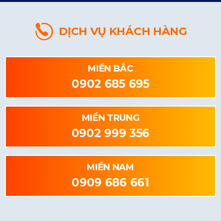
DỊCH VỤ KHÁCH HÀNG
MIỀN BẮC
0902 685 695
MIỀN TRUNG
0902 999 356
MIỀN NAM
0909 686 661