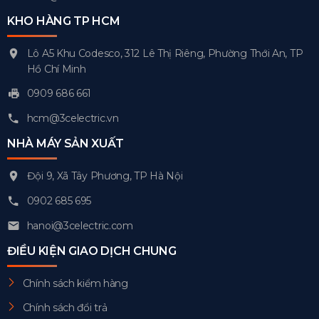
KHO HÀNG TP HCM
Lô A5 Khu Codesco, 312 Lê Thị Riêng, Phường Thới An, TP
Hồ Chí Minh
0909 686 661
hcm@3celectric.vn
NHÀ MÁY SẢN XUẤT
Đội 9, Xã Tây Phương, TP Hà Nội
0902 685 695
hanoi@3celectric.com
ĐIỀU KIỆN GIAO DỊCH CHUNG
Chính sách kiểm hàng
Chính sách đổi trả