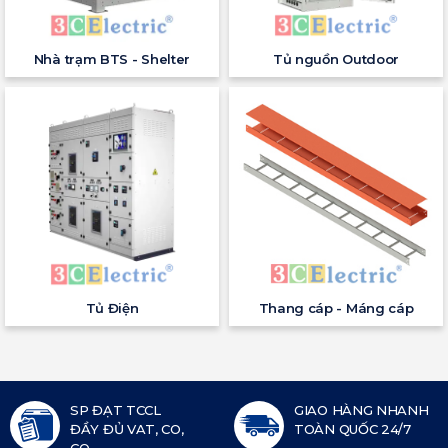
Nhà trạm BTS - Shelter
Tủ nguồn Outdoor
Tủ Điện
Thang cáp - Máng cáp
SP ĐẠT TCCL
GIAO HÀNG NHANH
ĐẦY ĐỦ VAT, CO,
TOÀN QUỐC 24/7
CQ...