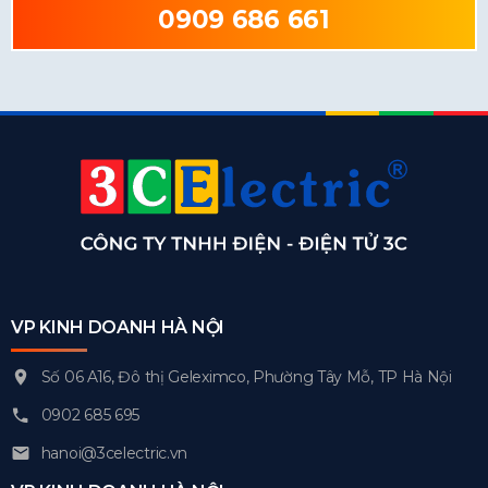
0909 686 661
VP KINH DOANH HÀ NỘI
Số 06 A16, Đô thị Geleximco, Phường Tây Mỗ, TP Hà Nội
0902 685 695
hanoi@3celectric.vn