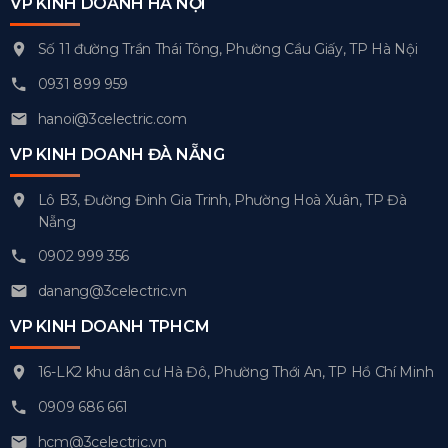
VP KINH DOANH HÀ NỘI
Số 11 đường Trần Thái Tông, Phường Cầu Giấy, TP Hà Nội
0931 899 959
hanoi@3celectric.com
VP KINH DOANH ĐÀ NẴNG
Lô B3, Đường Đinh Gia Trinh, Phường Hoà Xuân, TP Đà
Nẵng
0902 999 356
danang@3celectric.vn
VP KINH DOANH TPHCM
16-LK2 khu dân cư Hà Đô, Phường Thới An, TP Hồ Chí Minh
0909 686 661
hcm@3celectric.vn