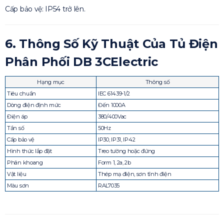
Cấp bảo vệ: IP54 trở lên.
6. Thông Số Kỹ Thuật Của Tủ Điện
Phân Phối DB 3CElectric
Hạng mục
Thông số
Tiêu chuẩn
IEC 61439-1/2
Dòng điện định mức
Đến 1000A
Điện áp
380/400Vac
Tần số
50Hz
Cấp bảo vệ
IP30, IP31, IP42
Hình thức lắp đặt
Treo tường hoặc đứng
Phân khoang
Form 1, 2a, 2b
Vật liệu
Thép mạ điện, sơn tĩnh điện
Màu sơn
RAL7035