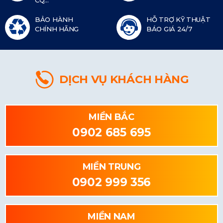
BẢO HÀNH
HỖ TRỢ KỸ THUẬT
CHÍNH HÃNG
BÁO GIÁ 24/7
DỊCH VỤ KHÁCH HÀNG
MIỀN BẮC
0902 685 695
MIỀN TRUNG
0902 999 356
MIỀN NAM