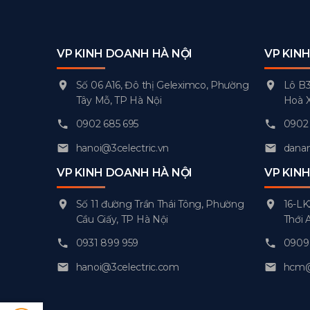
VP KINH DOANH HÀ NỘI
VP KIN
Số 06 A16, Đô thị Geleximco, Phường
Lô B3
Tây Mỗ, TP Hà Nội
Hoà 
0902 685 695
0902 
hanoi@3celectric.vn
danan
VP KINH DOANH HÀ NỘI
VP KIN
Số 11 đường Trần Thái Tông, Phường
16-LK
Cầu Giấy, TP Hà Nội
Thới 
0931 899 959
0909 
hanoi@3celectric.com
hcm@3