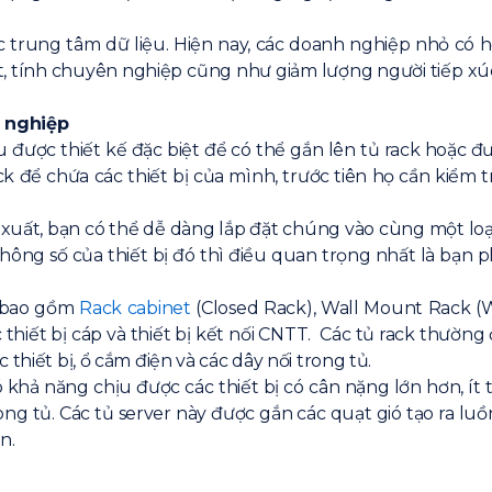
 trung tâm dữ liệu. Hiện nay, các doanh nghiệp nhỏ có 
tính chuyên nghiệp cũng như giảm lượng người tiếp xúc vớ
h nghiệp
được thiết kế đặc biệt để có thể gắn lên tủ rack hoặc đư
k để chứa các thiết bị của mình, trước tiên họ cần kiểm t
 xuất, bạn có thể dễ dàng lắp đặt chúng vào cùng một loại
ông số của thiết bị đó thì điều quan trọng nhất là bạn ph
h bao gồm
Rack cabinet
(Closed Rack), Wall Mount Rack (
 thiết bị cáp và thiết bị kết nối CNTT. Các tủ rack thường
thiết bị, ổ cắm điện và các dây nối trong tủ.
ó khả năng chịu được các thiết bị có cân nặng lớn hơn, í
trong tủ. Các tủ server này được gắn các quạt gió tạo ra l
n.