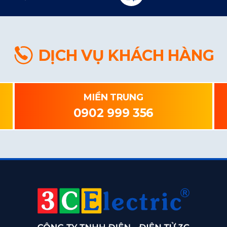
DỊCH VỤ KHÁCH HÀNG
MIỀN TRUNG
0902 999 356