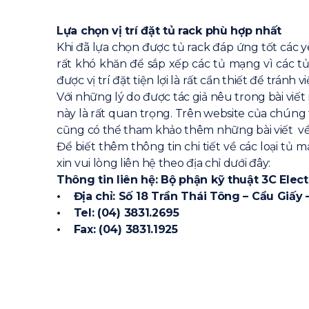
Lựa chọn vị trí đặt tủ rack phù hợp nhất
Khi đã lựa chọn được tủ rack đáp ứng tốt các y
rất khó khăn để sắp xếp các tủ mạng vì các tủ
được vị trí đặt tiện lợi là rất cần thiết để trá
Với những lý do được tác giả nêu trong bài viết 
này là rất quan trọng. Trên website của chúng 
cũng có thể tham khảo thêm những bài viết về
Để biết thêm thông tin chi tiết về các loại tủ
xin vui lòng liên hệ theo địa chỉ dưới đây:
Thông tin liên hệ: Bộ phận kỹ thuật 3C Elect
• Địa chỉ: Số 18 Trần Thái Tông – Cầu Giấy 
• Tel: (04) 3831.2695
• Fax: (04) 3831.1925