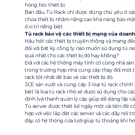
hỏng hóc thiết bị.
Ban đầu Tủ Rack chỉ được dùng chủ yếu ở các
chứa thiết bị nhằm nâng cao khả năng bảo mật, 
ở vị trí riêng biệt.
Tủ rack bảo vệ các thiết bị mạng của doan
Hầu hết các thiết bị truyền thông và mạng đều 
đối với bất kỳ công ty nào muốn sử dụng tủ rac
quả nhất cho các thiết bị đó hay không?
Đối với các hệ thống máy tính có cùng nhà sản
trong trường hợp nhà cung cấp thay đổi một th
rack tốt nhất để bảo vệ các thiết bị đó.
3CE sản xuất và cung cấp 3 loại tủ rack chín
biệt là loại tủ rack nhỏ sẽ được sử dụng cho các
định )và thanh quản lý cáp giúp dễ dàng lắp các 
Tủ server được thiết kế ngày một cải tiến để c
hợp với việc lắp đặt các server và các dây nối 
đáy, có hệ thống cửa lưới giúp tủ thoáng khí hơ