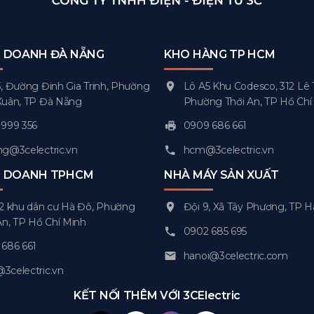
H DOANH ĐÀ NẴNG
KHO HÀNG TP HCM
, Đường Đinh Gia Trinh, Phường
Lô A5 Khu Codesco, 312 Lê 
Xuân, TP Đà Nẵng
Phường Thới An, TP Hồ Chí
999 356
0909 686 661
g@3celectric.vn
hcm@3celectric.vn
H DOANH TPHCM
NHÀ MÁY SẢN XUẤT
2 khu dân cư Hà Đô, Phường
Đội 9, Xã Tây Phương, TP H
An, TP Hồ Chí Minh
0902 685 695
686 661
hanoi@3celectric.com
celectric.vn
KẾT NỐI THÊM VỚI 3CElectric