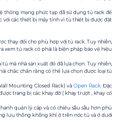
hệ thống mạng phức tạp đã sử dụng tủ rack để
i các thiết bị máy tính vì tủ thiết bị được đặt
ợc thay đối cho phù hợp với tủ rack. Tuy nhiên,
ra xem tủ rack có phải là biện pháp bảo vệ hiệu
 tủ mà nhà sản xuất đó đã lựa chọn. Tuy nhiên,
ải chắc chắn rằng có thể lựa chọn được loại tủ
Wall Mounting Closed Rack) và
Open Rack
. Đặc
 được trang bị các khay đỡ ( khay trượt , khay cố
t thanh quản lý cáp và có chiều sâu sâu hơn phù
uồng lưu thông không khí ở trên nóc tủ và ở dưới