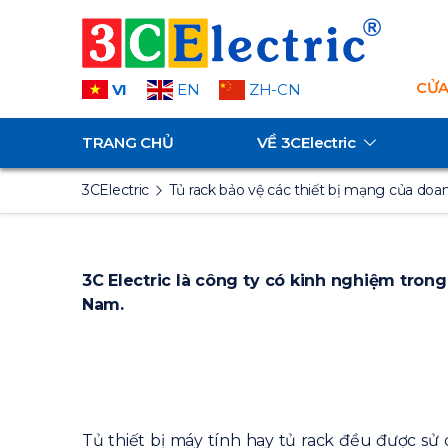
CỬA
VI
EN
ZH-CN
TRANG CHỦ
VỀ
3CElectric
3CElectric
Tủ rack bảo vệ các thiết bị mạng của doa
3C Electric là công ty có kinh nghiệm trong 
Nam.
Tủ thiết bị máy tính hay tủ rack đều được sử