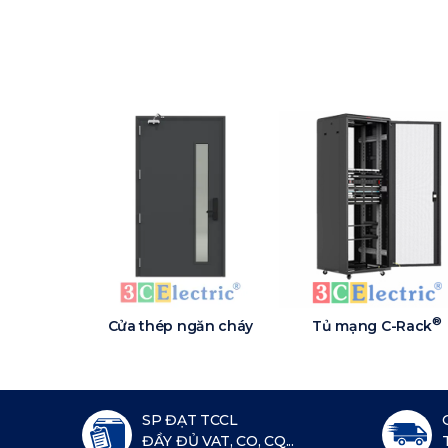
®
Cửa thép ngăn cháy
Tủ mạng C-Rack
SP ĐẠT TCCL
ĐẦY ĐỦ VAT, CO, CQ...