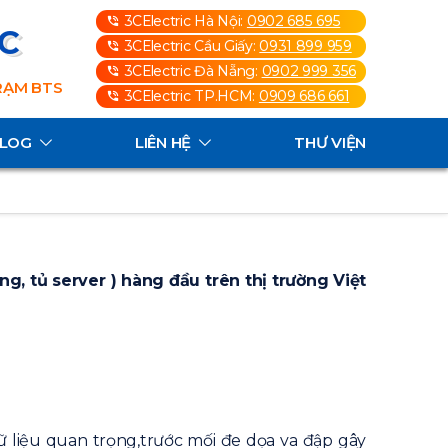
3CElectric Hà Nội:
0902 685 695
3C
3CElectric Cầu Giấy:
0931 899 959
3CElectric Đà Nẵng:
0902 999 356
TRẠM BTS
3CElectric TP.HCM:
0909 686 661
ALOG
LIÊN HỆ
THƯ VIỆN
ng, tủ server ) hàng đầu trên thị trường Việt
ữ liệu quan trọng,trước mối đe dọa va đập gây