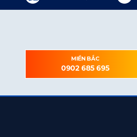
MIỀN BẮC
0902 685 695