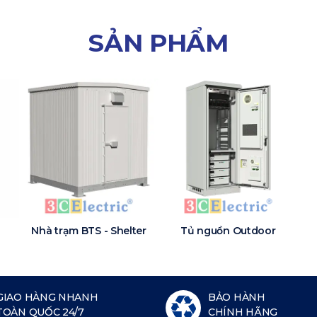
SẢN PHẨM
Nhà trạm BTS - Shelter
Tủ nguồn Outdoor
GIAO HÀNG NHANH
BẢO HÀNH
TOÀN QUỐC 24/7
CHÍNH HÃNG