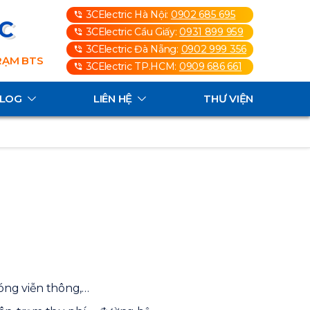
3CElectric Hà Nội:
0902 685 695
3C
3CElectric Cầu Giấy:
0931 899 959
3CElectric Đà Nẵng:
0902 999 356
TRẠM BTS
3CElectric TP.HCM:
0909 686 661
ALOG
LIÊN HỆ
THƯ VIỆN
sóng viễn thông,…