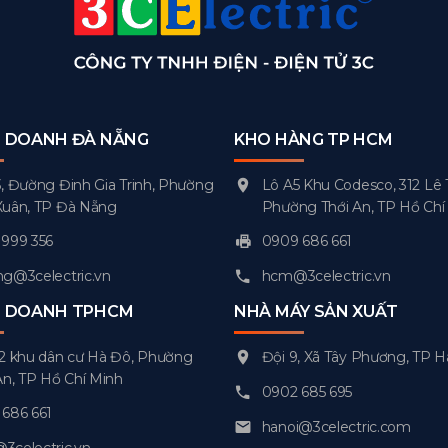
H DOANH ĐÀ NẴNG
KHO HÀNG TP HCM
, Đường Đinh Gia Trinh, Phường
Lô A5 Khu Codesco, 312 Lê 
Xuân, TP Đà Nẵng
Phường Thới An, TP Hồ Chí
999 356
0909 686 661
g@3celectric.vn
hcm@3celectric.vn
H DOANH TPHCM
NHÀ MÁY SẢN XUẤT
2 khu dân cư Hà Đô, Phường
Đội 9, Xã Tây Phương, TP H
An, TP Hồ Chí Minh
0902 685 695
686 661
hanoi@3celectric.com
celectric.vn