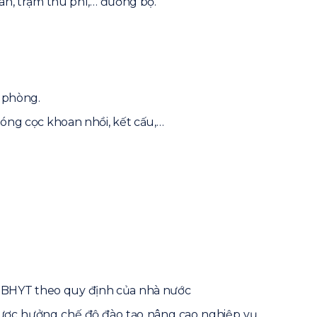
cân, trạm thu phí,… đường bộ.
 phòng.
móng cọc khoan nhồi, kết cấu,…
, BHYT theo quy định của nhà nước
 được hưởng chế độ đào tạo nâng cao nghiệp vụ,