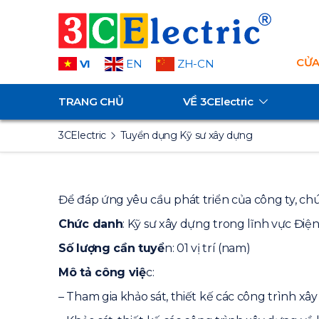
CỬA
VI
EN
ZH-CN
TRANG CHỦ
VỀ
3CElectric
3CElectric
Tuyển dụng Kỹ sư xây dựng
Để đáp ứng yêu cầu phát triển của công ty, chún
Chức danh
: Kỹ sư xây dựng trong lĩnh vực Điện
Số lượng cần tuyể
n: 01 vị trí (nam)
Mô tả công việ
c:
– Tham gia khảo sát, thiết kế các công trình 