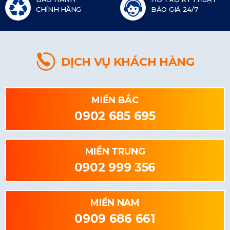
CHÍNH HÃNG
BÁO GIÁ 24/7
DỊCH VỤ KHÁCH HÀNG
MIỀN BẮC
0902 685 695
MIỀN TRUNG
0902 999 356
MIỀN NAM
0909 686 661