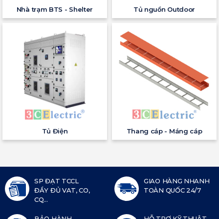
Nhà trạm BTS - Shelter
Tủ nguồn Outdoor
Tủ Điện
Thang cáp - Máng cáp
SP ĐẠT TCCL
GIAO HÀNG NHANH
ĐẦY ĐỦ VAT, CO,
TOÀN QUỐC 24/7
CQ...
BẢO HÀNH
HỖ TRỢ KỸ THUẬT