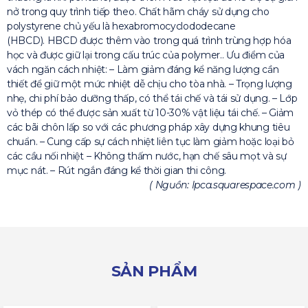
nở trong quy trình tiếp theo. Chất hãm cháy sử dụng cho
polystyrene chủ yếu là hexabromocyclododecane
(HBCD). HBCD được thêm vào trong quá trình trùng hợp hóa
học và được giữ lại trong cấu trúc của polymer.. Ưu điểm của
vách ngăn cách nhiệt: – Làm giảm đáng kể năng lượng cần
thiết để giữ một mức nhiệt dễ chịu cho tòa nhà. – Trọng lượng
nhẹ, chi phí bảo dưỡng thấp, có thể tái chế và tái sử dụng. – Lớp
vỏ thép có thể được sản xuất từ 10-30% vật liệu tái chế.
– Giảm
các bãi chôn lấp so với các phương pháp xây dựng khung tiêu
chuẩn.
– Cung cấp sự cách nhiệt liên tục làm giảm hoặc loại bỏ
các cầu nối nhiệt
– Không thấm nước, hạn chế sâu mọt và sự
mục nát.
– Rút ngắn đáng kể thời gian thi công.
( Nguồn: Ipca.squarespace.com )
SẢN PHẨM