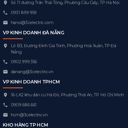
Số 11 đường Trần Thái Tông, Phường Cầu Giấy, TP Hà Nội
0931 899 959
hanoi@3celectric.com
VP KINH DOANH ĐÀ NẴNG
Lô B3, Đường Đinh Gia Trinh, Phường Hoà Xuân, TP Đà
Nẵng
0902 999 356
danang@3celectric.vn
VP KINH DOANH TPHCM
16-LK2 khu dân cư Hà Đô, Phường Thới An, TP Hồ Chí Minh
0909 686 661
hcm@3celectric.vn
KHO HÀNG TP HCM