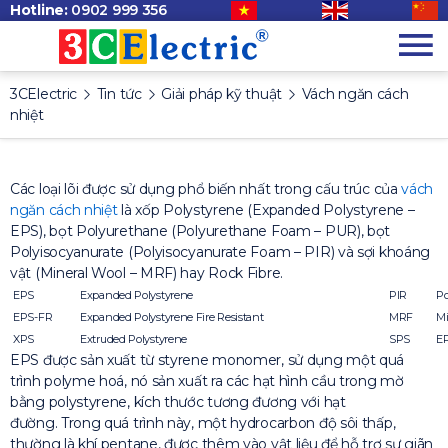
Hotline:
0902 999 356
3CElectric
Tin tức
Giải pháp kỹ thuật
Vách ngăn cách
nhiệt
Các loại lõi được sử dụng phổ biến nhất trong cấu trúc của
vách
ngăn cách nhiệt
là xốp Polystyrene (Expanded Polystyrene –
EPS), bọt Polyurethane (Polyurethane Foam – PUR), bọt
Polyisocyanurate (Polyisocyanurate Foam – PIR) và sợi khoáng
vật (Mineral Wool – MRF) hay Rock Fibre.
EPS
Expanded Polystyrene
PIR
Po
EPS-FR
Expanded Polystyrene Fire Resistant
MRF
Mi
XPS
Extruded Polystyrene
SPS
EP
EPS được sản xuất từ styrene monomer, sử dụng một quá
trình polyme hoá, nó sản xuất ra các hạt hình cầu trong mờ
bằng polystyrene, kích thước tương đương với hạt
đường. Trong quá trình này, một hydrocarbon độ sôi thấp,
thường là khí pentane, được thêm vào vật liệu để hỗ trợ sự giãn