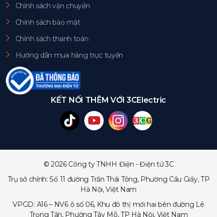
Chính sách vận chuyển
Chính sách bảo mật
Chính sách thanh toán
Hướng dẫn mua hàng trực tuyến
KẾT NỐI THÊM VỚI 3CElectric
© 2026 Công ty TNHH Điện - Điện tử 3C
Trụ sở chính: Số 11 đường Trần Thái Tông, Phường Cầu Giấy, TP
Hà Nội, Việt Nam
VPGD: A16 – NV6 ô số 06, Khu đô thị mới hai bên đường Lê
Trọng Tấn, Phường Tây Mỗ, TP Hà Nội, Việt Nam