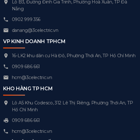
Lô B3, Đường Đinh Gia Trinh, Phường Hoà Xuân, TP Đà
Nẵng
0902 999 356
danang@3celectric.vn
VP KINH DOANH TPHCM
16-LK2 khu dân cư Hà Đô, Phường Thới An, TP Hồ Chí Minh
0909 686 661
hcm@3celectric.vn
KHO HÀNG TP HCM
Lô A5 Khu Codesco, 312 Lê Thị Riêng, Phường Thới An, TP
Hồ Chí Minh
0909 686 661
hcm@3celectric.vn