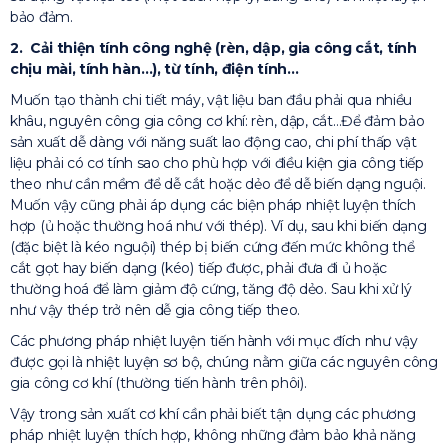
bảo đảm.
2. Cải thiện tính công nghệ (rèn, dập, gia công cắt, tính
chịu mài, tính hàn…), từ tính, điện tính…
Muốn tạo thành chi tiết máy, vật liệu ban đầu phải qua nhiều
khâu, nguyên công gia công cơ khí: rèn, dập, cắt…Để đảm bảo
sản xuất dễ dàng với năng suất lao động cao, chi phí thấp vật
liệu phải có cơ tính sao cho phù hợp với điều kiện gia công tiếp
theo như cần mềm để dễ cắt hoặc dẻo để dễ biến dạng nguội.
Muốn vậy cũng phải áp dụng các biện pháp nhiệt luyện thích
hợp (ủ hoặc thường hoá như với thép). Ví dụ, sau khi biến dạng
(đặc biệt là kéo nguội) thép bị biến cứng đến mức không thể
cắt gọt hay biến dạng (kéo) tiếp được, phải đưa đi ủ hoặc
thường hoá để làm giảm độ cứng, tăng độ dẻo. Sau khi xử lý
như vậy thép trở nên dễ gia công tiếp theo.
Các phương pháp nhiệt luyện tiến hành với mục đích như vậy
được gọi là nhiệt luyện sơ bộ, chúng nằm giữa các nguyên công
gia công cơ khí (thường tiến hành trên phôi).
Vậy trong sản xuất cơ khí cần phải biết tận dụng các phương
pháp nhiệt luyện thích hợp, không những đảm bảo khả năng