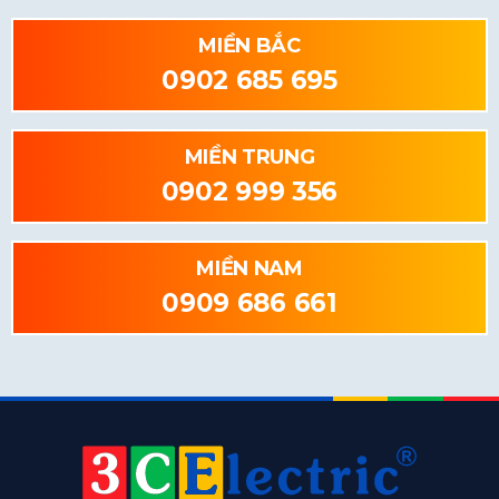
MIỀN BẮC
0902 685 695
MIỀN TRUNG
0902 999 356
MIỀN NAM
0909 686 661