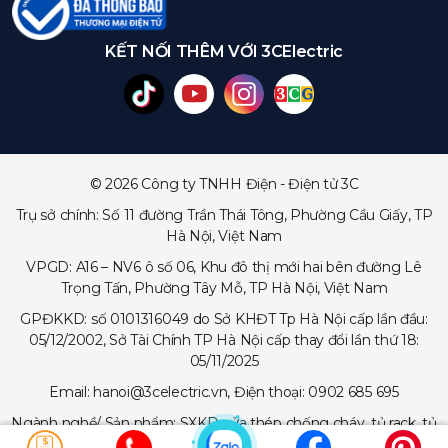
KẾT NỐI THÊM VỚI 3CElectric
© 2026 Công ty TNHH Điện - Điện tử 3C
Trụ sở chính: Số 11 đường Trần Thái Tông, Phường Cầu Giấy, TP
Hà Nội, Việt Nam
VPGD: A16 – NV6 ô số 06, Khu đô thị mới hai bên đường Lê
Trọng Tấn, Phường Tây Mỗ, TP Hà Nội, Việt Nam
GPĐKKD: số 0101316049 do Sở KHĐT Tp Hà Nội cấp lần đầu:
05/12/2002, Sở Tài Chính TP Hà Nội cấp thay đổi lần thứ 18:
05/11/2025
Email: hanoi@3celectric.vn, Điện thoại: 0902 685 695
Ngành nghề/ Sản phẩm: SXKD cửa thép chống cháy, tủ rack, tủ
trạm viễn thông, tủ điện, thang cáp - máng cáp...