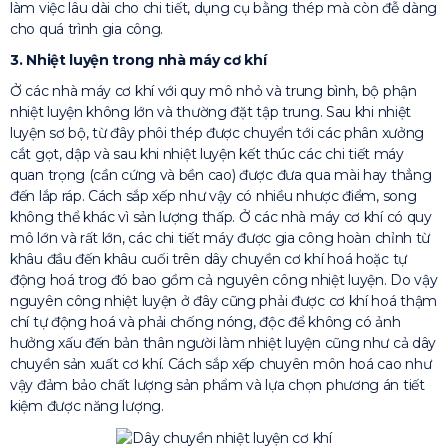
làm việc lâu dài cho chi tiết, dụng cụ bằng thép mà còn đễ dàng
cho quá trình gia công.
3. Nhiệt luyện trong nhà máy cơ khí
Ở các nhà máy cơ khí với quy mô nhỏ và trung bình, bộ phận
nhiệt luyện không lớn và thường đặt tập trung. Sau khi nhiệt
luyện sơ bộ, từ đây phôi thép được chuyển tới các phân xưởng
cắt gọt, dập và sau khi nhiệt luyện kết thúc các chi tiết máy
quan trọng (cần cứng và bền cao) được đưa qua mài hay thẳng
đến lắp ráp. Cách sắp xếp như vậy có nhiều nhược điểm, song
không thể khác vì sản lượng thấp. Ở các nhà máy cơ khí có quy
mô lớn và rất lớn, các chi tiết máy được gia công hoàn chỉnh từ
khâu đầu đến khâu cuối trên dây chuyền cơ khí hoá hoặc tự
động hoá trog đó bao gồm cả nguyên công nhiệt luyện. Do vậy
nguyên công nhiệt luyện ở đây cũng phải được cơ khí hoá thậm
chí tự động hoá và phải chống nóng, độc để không có ảnh
hưởng xấu đến bản thân người làm nhiệt luyện cũng như cả dây
chuyền sản xuất cơ khí. Cách sắp xếp chuyên môn hoá cao như
vậy đảm bảo chất lượng sản phẩm và lựa chọn phương án tiết
kiệm được năng lượng.