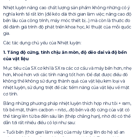
Nhiệt luyện nâng cao chất lượng sản phẩm không những có ý
nghĩa kinh tế rất lớn (để kéo dài thời gian làm việc; nâng cao độ
bền lâu của công trình, máy móc thiết bị…) mà còn là thước đo
để đánh giá trình độ phát triển khoa học, kĩ thuật của mỗi quốc
gia.
Các tác dụng chủ yếu của Nhiệt luyện:
1. Tăng độ cứng, tính chịu ăn mòn, độ dẻo dai và độ bền
của vật liệu
Mục tiêu của SX cơ khí là SX ra các cơ cấu và máy bền hơn, nhẹ
hơn, khoẻ hơn với các tính năng tốt hơn. Để đạt được điều đó
không thể không sử dụng thành quả của vật liệu kim loại và
nhiệt luyện, sử dụng triệt để các tiềm năng của vật liệu về mặt
cơ tính.
Bằng những phương pháp nhiệt luyện thích hợp như tôi + ram,
tôi bề mặt, thấm cacbon – nitơ,…độ bền và độ cứng của vật có
thể tăng lên từ ba đến sáu lần (thép chẳng hạn), nhờ đó có thể
dẫn tới rất nhiều điều có lợi như sau:
– Tuổi bền (thời gian làm việc) của máy tăng lên do hệ số an