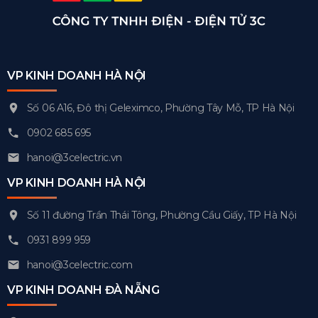
VP KINH DOANH HÀ NỘI
Số 06 A16, Đô thị Geleximco, Phường Tây Mỗ, TP Hà Nội
0902 685 695
hanoi@3celectric.vn
VP KINH DOANH HÀ NỘI
Số 11 đường Trần Thái Tông, Phường Cầu Giấy, TP Hà Nội
0931 899 959
hanoi@3celectric.com
VP KINH DOANH ĐÀ NẴNG