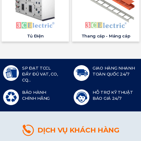
Tủ Điện
Thang cáp - Máng cáp
SP ĐẠT TCCL
GIAO HÀNG NHANH
ĐẦY ĐỦ VAT, CO,
TOÀN QUỐC 24/7
CQ...
BẢO HÀNH
HỖ TRỢ KỸ THUẬT
CHÍNH HÃNG
BÁO GIÁ 24/7
DỊCH VỤ KHÁCH HÀNG