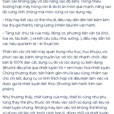
toàn cao không gãy vỡ (do nâng cao độ bền). Trong nhiều
trường hợp máy hỏng còn là do bị ăn mòn quá mạnh, nâng cao
độ cứng, tính chống mài mòn cũng có tác dụng này.
– Máy hay kết cấu có thể nhẹ đi, điều này dẫn đến tiết kiệm kim
loại (hạ giá thành), năng lượng (nhiên liệu) khi vận hành.
– Tăng sức chịu tải của máy, động cơ, phương tiện vận tải (ôtô,
toa xe, tàu biển…) và kết cấu (cầu, nhà, xưởng…), điều này dẫn tới
các hiệu quả kinh tế – kĩ thuật lớn.
Phần lớn các chi tiết máy quan trọng như trục, trục khuỷu, vòi
phun cao áp, bánh răng truyền lực với tốc độ nhanh, chốt…đặc
biệt là 100% dao cắt, dụng cụ đo và các dụng cụ biến dạng
(khuôn) đều phải qua nhiệt luyện tôi + ram hoặc hoá nhiệt luyện.
Chúng thường được tiến hành gần như là sau cùng, nhằm tạo
cho chi tiết, dụng cụ cơ tính thích hợp với điều kiện làm việc và
được gọi là nhiệt luyện kết thúc (thường tiến hành trên sản
phẩm).
Như thường thấy, chất lượng của máy, thiết bị cũng như phụ
tùng thay thế phụ thuộc rất nhiều vào cách sử dụng vật liệu và
nhiệt luyện chúng. Những máy làm việc tốt không thể không
sử dụng vật liệu tốt (một cách hợp lý, đúng chỗ) và nhiệt luyện