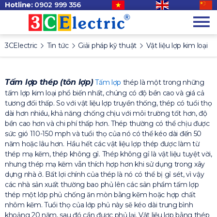
Hotline:
0902 999 356
3CElectric
Tin tức
Giải pháp kỹ thuật
Vật liệu lợp kim loại
Tấm lợp thép (tôn lợp)
Tấm lợp
thép là một trong những
tấm lợp kim loại phổ biến nhất, chúng có độ bền cao và giá cả
tương đối thấp. So với vật liệu lợp truyền thống, thép có tuổi thọ
dài hơn nhiều, khả năng chống chịu với môi trường tốt hơn, độ
bền cao hơn và chi phí thấp hơn. Thép thường có thể chịu được
sức gió 110-150 mph và tuổi thọ của nó có thể kéo dài đến 50
năm hoặc lâu hơn. Hầu hết các vật liệu lợp thép được làm từ
thép mạ kẽm, thép không gỉ. Thép không gỉ là vật liệu tuyệt vời,
nhưng thép mạ kẽm vẫn thích hợp hơn khi sử dụng trong xây
dựng nhà ở. Bất lợi chính của thép là nó có thể bị gỉ sét, vì vậy
các nhà sản xuất thường bao phủ lên các sản phẩm tấm lợp
thép một lớp phủ chống ăn mòn bằng kẽm hoặc hợp chất
nhôm kẽm. Tuổi thọ của lớp phủ này sẽ kéo dài trung bình
khoảng 20 năm, sau đó cần được phủ lại. Vật liệu lợp bằng thép