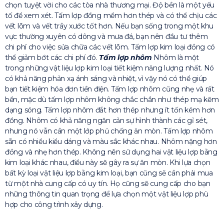
chọn tuyệt vời cho các tòa nhà thương mại. Độ bền là một yếu
tố để xem xét. Tấm lợp đồng mềm hơn thép và có thể chịu các
vết lõm và vết trầy xước tốt hơn. Nếu bạn sống trong một khu
vực thường xuyên có dông và mưa đá, bạn nên đầu tư thêm
chi phí cho việc sửa chữa các vết lõm. Tấm lợp kim loại đồng có
thể giảm bớt các chi phí đó.
Tấm lợp nhôm
Nhôm là một
trong những vật liệu lợp kim loại tiết kiệm năng lượng nhất. Nó
có khả năng phản xạ ánh sáng và nhiệt, vì vậy nó có thể giúp
bạn tiết kiệm hóa đơn tiền điện. Tấm lợp nhôm cũng nhẹ và rất
bền, mặc dù tấm lợp nhôm không chắc chắn như thép mạ kẽm
dạng sóng. Tấm lợp nhôm đắt hơn thép nhưng ít tốn kém hơn
đồng. Nhôm có khả năng ngăn cản sự hình thành các gỉ sét,
nhưng nó vẫn cần một lớp phủ chống ăn mòn. Tấm lợp nhôm
sẵn có nhiều kiểu dáng và màu sắc khác nhau. Nhôm nặng hơn
đồng và nhẹ hơn thép. Không nên sử dụng hai vật liệu lợp bằng
kim loại khác nhau, điều này sẽ gây ra sự ăn mòn. Khi lựa chọn
bất kỳ loại vật liệu lợp bằng kim loại, bạn cũng sẽ cần phải mua
từ một nhà cung cấp có uy tín. Họ cũng sẽ cung cấp cho bạn
những thông tin quan trọng để lựa chọn một vật liệu lợp phù
hợp cho công trình xây dựng.