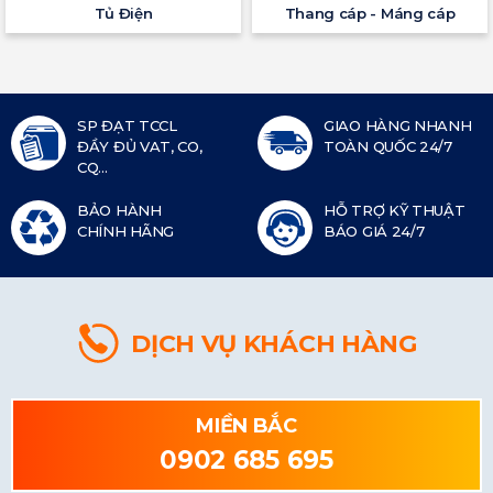
Tủ Điện
Thang cáp - Máng cáp
SP ĐẠT TCCL
GIAO HÀNG NHANH
ĐẦY ĐỦ VAT, CO,
TOÀN QUỐC 24/7
CQ...
BẢO HÀNH
HỖ TRỢ KỸ THUẬT
CHÍNH HÃNG
BÁO GIÁ 24/7
DỊCH VỤ KHÁCH HÀNG
MIỀN BẮC
0902 685 695