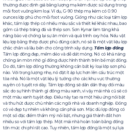
thường được định giá bằng lượng mạ kẽm được sử dụng trong
mỗi foot vuông kim loại. Ví dụ, G-90 thép mạ kẽm có 0.90
ounces lớp phủ cho mỗi foot vuông. Giống như các loại tấm lợp
khác, tấm lợp thép có nhiều màu sắc và thiết kế khác nhau, bao
gồm cả thép tráng đá và thép sơn. Sơn Kynar làm tăng khả
năng bảo vệ chống lại sự ăn mòn và quá trình oxy hóa. Nếu vật
liệu lợp bằng thép được phủ đúng cách, nó sẽ là một vật liệu lợp
chắc chắn và lâu bền cho công trình xây dựng.
Tấm lợp đồng
Tấm lợp đồng đẹp, mềm dẻo và dễ dát mỏng. Nó có khả năng
chống ăn mòn nhờ gỉ đồng được hình thành trên bề mặt đồng.
Do đó, tấm lợp đồng thường không cần bất kỳ loại lớp sơn phủ
nào. Với trọng lượng nhẹ, nó đặt ít áp lực hơn lên cấu trúc một
tòa nhà. Nó là một vật liệu lý tưởng cho các khu vực thường
xuyên có tuyết rơi dày. Tấm lợp đồng sẽ dần dần thay đổi màu
sắc do sự hình thành gỉ đồng màu xanh, vì vậy mái nhà cũ sẽ có
một màu xanh tuyệt đẹp. Điều này tạo ra một hiệu ứng nổi bật
và thu hút được chủ nhân các ngôi nhà và doanh nghiệp. Đồng
có vẻ đẹp tự nhiên và không cần phải sơn. Mặc dù lợp đồng có
một số đặc điểm thẩm mỹ nổi bật, nhưng giá thành đắt hơn
nhiều so với tấm lợp thép. Một mái nhà hoàn toàn bằng đồng
tốn mức chi phí rất cao. Tuy nhiên, tấm lợp đồng là một sự lựa