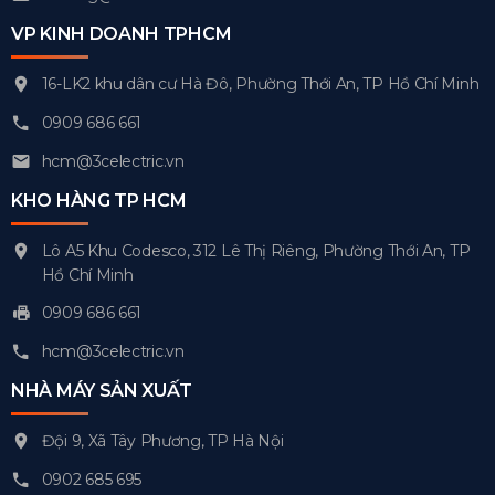
VP KINH DOANH TPHCM
16-LK2 khu dân cư Hà Đô, Phường Thới An, TP Hồ Chí Minh
0909 686 661
hcm@3celectric.vn
KHO HÀNG TP HCM
Lô A5 Khu Codesco, 312 Lê Thị Riêng, Phường Thới An, TP
Hồ Chí Minh
0909 686 661
hcm@3celectric.vn
NHÀ MÁY SẢN XUẤT
Đội 9, Xã Tây Phương, TP Hà Nội
0902 685 695