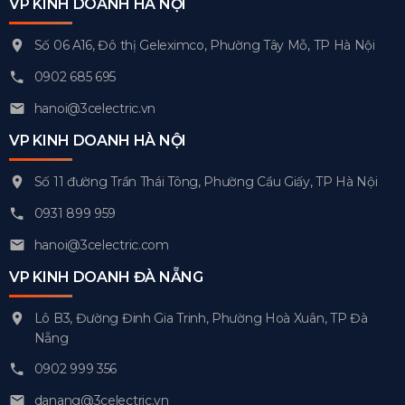
VP KINH DOANH HÀ NỘI
Số 06 A16, Đô thị Geleximco, Phường Tây Mỗ, TP Hà Nội
0902 685 695
hanoi@3celectric.vn
VP KINH DOANH HÀ NỘI
Số 11 đường Trần Thái Tông, Phường Cầu Giấy, TP Hà Nội
0931 899 959
hanoi@3celectric.com
VP KINH DOANH ĐÀ NẴNG
Lô B3, Đường Đinh Gia Trinh, Phường Hoà Xuân, TP Đà
Nẵng
0902 999 356
danang@3celectric.vn