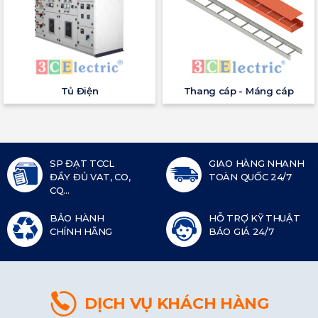
Tủ Điện
Thang cáp - Máng cáp
SP ĐẠT TCCL
GIAO HÀNG NHANH
ĐẦY ĐỦ VAT, CO,
TOÀN QUỐC 24/7
CQ...
BẢO HÀNH
HỖ TRỢ KỸ THUẬT
CHÍNH HÃNG
BÁO GIÁ 24/7
DỊCH VỤ KHÁCH HÀNG