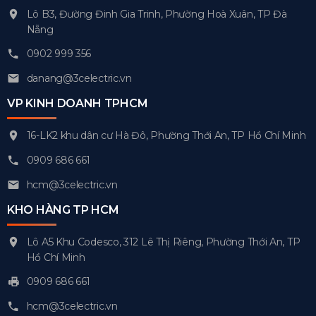
Lô B3, Đường Đinh Gia Trinh, Phường Hoà Xuân, TP Đà
Nẵng
0902 999 356
danang@3celectric.vn
VP KINH DOANH TPHCM
16-LK2 khu dân cư Hà Đô, Phường Thới An, TP Hồ Chí Minh
0909 686 661
hcm@3celectric.vn
KHO HÀNG TP HCM
Lô A5 Khu Codesco, 312 Lê Thị Riêng, Phường Thới An, TP
Hồ Chí Minh
0909 686 661
hcm@3celectric.vn