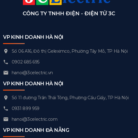
VP KINH DOANH HÀ NỘI
Số 06 A16, Đô thị Geleximco, Phường Tây Mỗ, TP Hà Nội
0902 685 695
hanoi@3celectric.vn
VP KINH DOANH HÀ NỘI
Số 11 đường Trần Thái Tông, Phường Cầu Giấy, TP Hà Nội
0931 899 959
hanoi@3celectric.com
VP KINH DOANH ĐÀ NẴNG