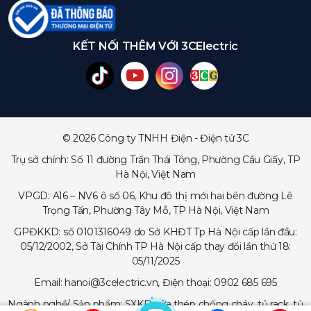
KẾT NỐI THÊM VỚI 3CElectric
© 2026 Công ty TNHH Điện - Điện tử 3C
Trụ sở chính: Số 11 đường Trần Thái Tông, Phường Cầu Giấy, TP
Hà Nội, Việt Nam
VPGD: A16 – NV6 ô số 06, Khu đô thị mới hai bên đường Lê
Trọng Tấn, Phường Tây Mỗ, TP Hà Nội, Việt Nam
GPĐKKD: số 0101316049 do Sở KHĐT Tp Hà Nội cấp lần đầu:
05/12/2002, Sở Tài Chính TP Hà Nội cấp thay đổi lần thứ 18:
05/11/2025
Email: hanoi@3celectric.vn, Điện thoại: 0902 685 695
Ngành nghề/ Sản phẩm: SXKD cửa thép chống cháy, tủ rack, tủ