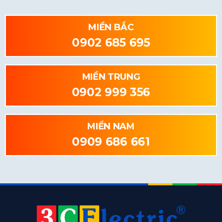
MIỀN BẮC
0902 685 695
MIỀN TRUNG
0902 999 356
MIỀN NAM
0909 686 661