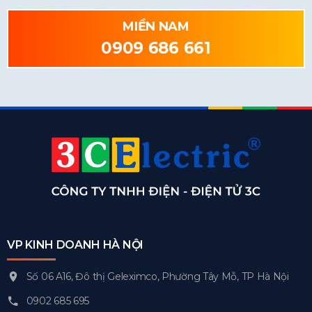
MIỀN NAM
0909 686 661
VP KINH DOANH HÀ NỘI
Số 06 A16, Đô thị Geleximco, Phường Tây Mỗ, TP Hà Nội
0902 685 695