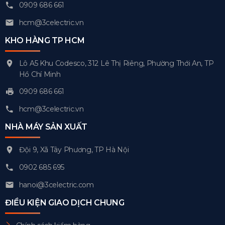
0909 686 661
hcm@3celectric.vn
KHO HÀNG TP HCM
Lô A5 Khu Codesco, 312 Lê Thị Riêng, Phường Thới An, TP
Hồ Chí Minh
0909 686 661
hcm@3celectric.vn
NHÀ MÁY SẢN XUẤT
Đội 9, Xã Tây Phương, TP Hà Nội
0902 685 695
hanoi@3celectric.com
ĐIỀU KIỆN GIAO DỊCH CHUNG