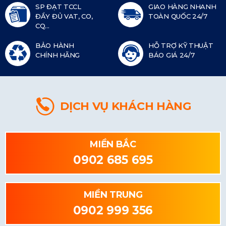
SP ĐẠT TCCL
GIAO HÀNG NHANH
ĐẦY ĐỦ VAT, CO,
TOÀN QUỐC 24/7
CQ...
BẢO HÀNH
HỖ TRỢ KỸ THUẬT
CHÍNH HÃNG
BÁO GIÁ 24/7
DỊCH VỤ KHÁCH HÀNG
MIỀN BẮC
0902 685 695
MIỀN TRUNG
0902 999 356