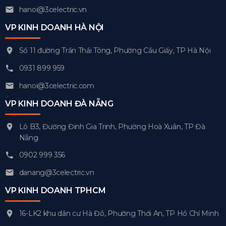
hanoi@3celectric.vn
VP KINH DOANH HÀ NỘI
Số 11 đường Trần Thái Tông, Phường Cầu Giấy, TP Hà Nội
0931 899 959
hanoi@3celectric.com
VP KINH DOANH ĐÀ NẴNG
Lô B3, Đường Đinh Gia Trinh, Phường Hoà Xuân, TP Đà
Nẵng
0902 999 356
danang@3celectric.vn
VP KINH DOANH TPHCM
16-LK2 khu dân cư Hà Đô, Phường Thới An, TP Hồ Chí Minh