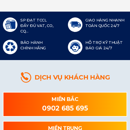
SP ĐẠT TCCL
GIAO HÀNG NHANH
ĐẦY ĐỦ VAT, CO,
TOÀN QUỐC 24/7
CQ...
BẢO HÀNH
HỖ TRỢ KỸ THUẬT
CHÍNH HÃNG
BÁO GIÁ 24/7
DỊCH VỤ KHÁCH HÀNG
MIỀN BẮC
0902 685 695
MIỀN TRUNG