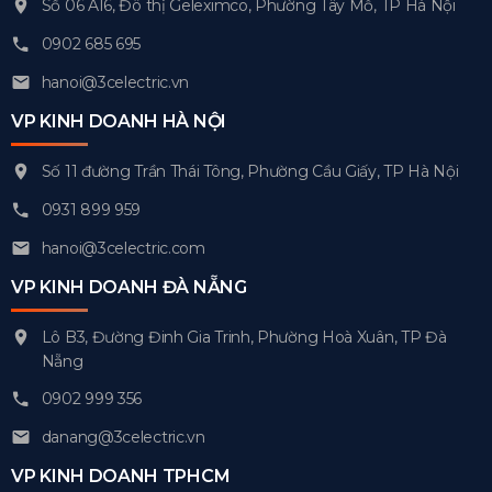
Số 06 A16, Đô thị Geleximco, Phường Tây Mỗ, TP Hà Nội
0902 685 695
hanoi@3celectric.vn
VP KINH DOANH HÀ NỘI
Số 11 đường Trần Thái Tông, Phường Cầu Giấy, TP Hà Nội
0931 899 959
hanoi@3celectric.com
VP KINH DOANH ĐÀ NẴNG
Lô B3, Đường Đinh Gia Trinh, Phường Hoà Xuân, TP Đà
Nẵng
0902 999 356
danang@3celectric.vn
VP KINH DOANH TPHCM