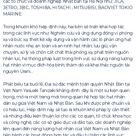
các tổ chức và doanh nghiệp Nhật bản tại Hà Nội như: JICA,
JETRO, JBIC, TOSHIBA, HITACHI , MITSUBISI, BAOVIET TOKIO
MARINE.
Trong khuôn khổ hiệp định này, hai bên sẽ triển khai hợp tác
trong các lĩnh vực như: Nghiên cứu và ứng dụng đồng vị phóng
xạ và bức xạ; thiết kế xây dựng và vận hành các lò phản ứng hạt
nhân nước nhẹ; an toàn và an ninh hạt nhân; lưu giữ, vận
chuyển, xử lý và chôn cất chất thải phóng xạ; phát triển nguồn
nhân lực, hệ thống pháp luật trong lĩnh vực sử dụng năng lượng
hạt nhân vì mục đích hòa bình; thăm dò và khai thác nguồn tài
nguyên Urani…
Phát biểu tại buổi lễ, Đại sứ đặc mệnh toàn quyền Nhật Bản tại
Việt Nam Yasuaki Tanizaki khẳng định: đây là một sự kiện quan
trọng, mở ra một trang mới trong quan hệ hợp tác hạt nhân
dân sự giữa Việt Nam và Nhật Bản. Sau khi được phê chuẩn và
có hiệu lực, Hiệp định này sẽ tạo ra khuôn khổ pháp lý cần thiết
và những điều kiện thuận lợi cho các cơ quan, tổ chức khoa học
và công nghệ, các cơ sở giáo dục và đào tạo, các doanh nghiệp
liên quan đến năng lượng hạt nhân của Việt Nam và Nhật Bản
tiến hành các hoạt động hợp tác và đầu tư trên các lĩnh vực