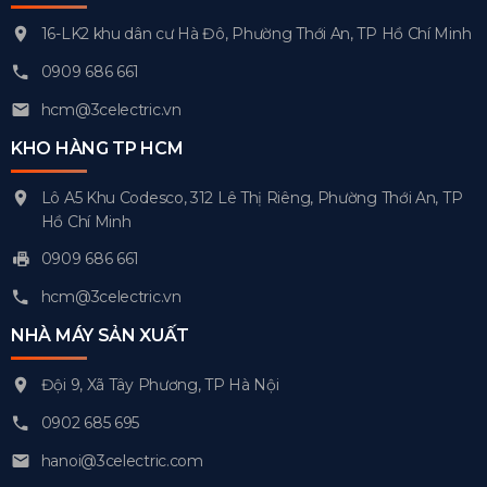
16-LK2 khu dân cư Hà Đô, Phường Thới An, TP Hồ Chí Minh
0909 686 661
hcm@3celectric.vn
KHO HÀNG TP HCM
Lô A5 Khu Codesco, 312 Lê Thị Riêng, Phường Thới An, TP
Hồ Chí Minh
0909 686 661
hcm@3celectric.vn
NHÀ MÁY SẢN XUẤT
Đội 9, Xã Tây Phương, TP Hà Nội
0902 685 695
hanoi@3celectric.com