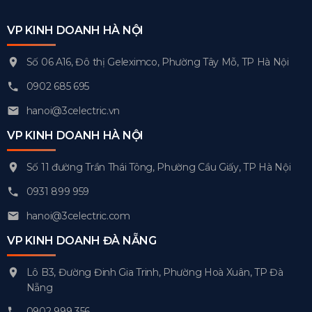
VP KINH DOANH HÀ NỘI
Số 06 A16, Đô thị Geleximco, Phường Tây Mỗ, TP Hà Nội
0902 685 695
hanoi@3celectric.vn
VP KINH DOANH HÀ NỘI
Số 11 đường Trần Thái Tông, Phường Cầu Giấy, TP Hà Nội
0931 899 959
hanoi@3celectric.com
VP KINH DOANH ĐÀ NẴNG
Lô B3, Đường Đinh Gia Trinh, Phường Hoà Xuân, TP Đà
Nẵng
0902 999 356