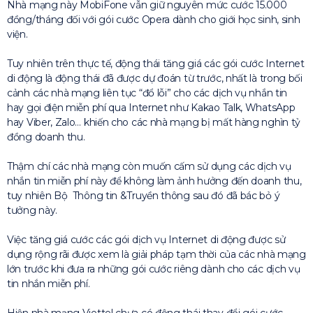
Nhà mạng này MobiFone vẫn giữ nguyên mức cước 15.000
đồng/tháng đối với gói cước Opera dành cho giới học sinh, sinh
viện.
Tuy nhiên trên thực tế, động thái tăng giá các gói cước Internet
di động là động thái đã được dự đoán từ trước, nhất là trong bối
cảnh các nhà mạng liên tục “đổ lỗi” cho các dịch vụ nhắn tin
hay gọi điện miễn phí qua Internet như Kakao Talk, WhatsApp
hay Viber, Zalo… khiến cho các nhà mạng bị mất hàng nghìn tỷ
đồng doanh thu.
Thậm chí các nhà mạng còn muốn cấm sử dụng các dịch vụ
nhắn tin miễn phí này để không làm ảnh hưởng đến doanh thu,
tuy nhiên Bộ Thông tin &Truyền thông sau đó đã bác bỏ ý
tưởng này.
Việc tăng giá cước các gói dịch vụ Internet di động được sử
dụng rộng rãi được xem là giải pháp tạm thời của các nhà mạng
lớn trước khi đưa ra những gói cước riêng dành cho các dịch vụ
tin nhắn miễn phí.
Hiện nhà mạng Viettel chưa có động thái thay đổi gói cước