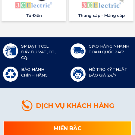
Tủ Điện
Thang cáp - Máng cáp
SP ĐẠT TCCL
GIAO HÀNG NHANH
ĐẦY ĐỦ VAT, CO,
TOÀN QUỐC 24/7
CQ...
BẢO HÀNH
HỖ TRỢ KỸ THUẬT
CHÍNH HÃNG
BÁO GIÁ 24/7
DỊCH VỤ KHÁCH HÀNG
MIỀN BẮC