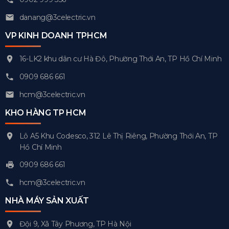
danang@3celectric.vn
VP KINH DOANH TPHCM
16-LK2 khu dân cư Hà Đô, Phường Thới An, TP Hồ Chí Minh
0909 686 661
hcm@3celectric.vn
KHO HÀNG TP HCM
Lô A5 Khu Codesco, 312 Lê Thị Riêng, Phường Thới An, TP
Hồ Chí Minh
0909 686 661
hcm@3celectric.vn
NHÀ MÁY SẢN XUẤT
Đội 9, Xã Tây Phương, TP Hà Nội