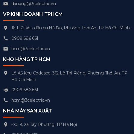
danang@3celectric.vn
VP KINH DOANH TPHCM
16-LK2 khu dân cư Hà Đô, Phường Thới An, TP Hồ Chí Minh
0909 686 661
hcm@3celectric.vn
KHO HÀNG TP HCM
Lô A5 Khu Codesco, 312 Lê Thị Riêng, Phường Thới An, TP
Hồ Chí Minh
0909 686 661
hcm@3celectric.vn
NHÀ MÁY SẢN XUẤT
Đội 9, Xã Tây Phương, TP Hà Nội