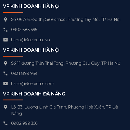
VP KINH DOANH HÀ NỘI
Số 06 A16, Đô thị Geleximco, Phường Tây Mỗ, TP Hà Nội
0902 685 695
hanoi@3celectric.vn
VP KINH DOANH HÀ NỘI
Số 11 đường Trần Thái Tông, Phường Cầu Giấy, TP Hà Nội
0931 899 959
hanoi@3celectric.com
VP KINH DOANH ĐÀ NẴNG
Lô B3, Đường Đinh Gia Trinh, Phường Hoà Xuân, TP Đà
Nẵng
0902 999 356