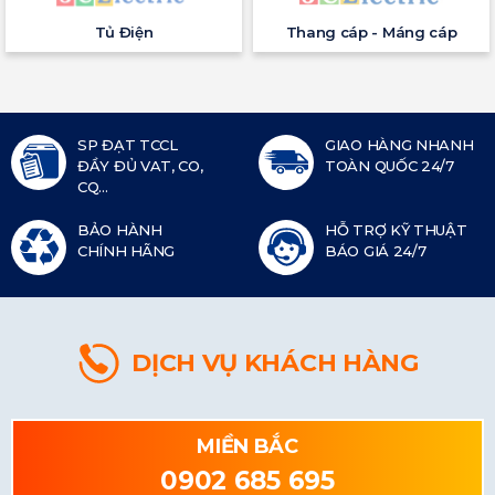
Tủ Điện
Thang cáp - Máng cáp
SP ĐẠT TCCL
GIAO HÀNG NHANH
ĐẦY ĐỦ VAT, CO,
TOÀN QUỐC 24/7
CQ...
BẢO HÀNH
HỖ TRỢ KỸ THUẬT
CHÍNH HÃNG
BÁO GIÁ 24/7
DỊCH VỤ KHÁCH HÀNG
MIỀN BẮC
0902 685 695