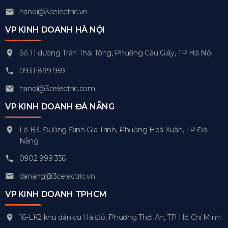
hanoi@3celectric.vn
VP KINH DOANH HÀ NỘI
Số 11 đường Trần Thái Tông, Phường Cầu Giấy, TP Hà Nội
0931 899 959
hanoi@3celectric.com
VP KINH DOANH ĐÀ NẴNG
Lô B3, Đường Đinh Gia Trinh, Phường Hoà Xuân, TP Đà
Nẵng
0902 999 356
danang@3celectric.vn
VP KINH DOANH TPHCM
16-LK2 khu dân cư Hà Đô, Phường Thới An, TP Hồ Chí Minh