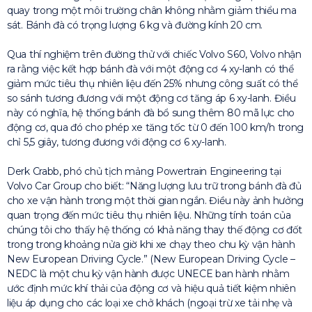
quay trong một môi trường chân không nhằm giảm thiểu ma
sát. Bánh đà có trọng lượng 6 kg và đường kính 20 cm.
Qua thí nghiệm trên đường thử với chiếc Volvo S60, Volvo nhận
ra rằng việc kết hợp bánh đà với một động cơ 4 xy-lanh có thể
giảm mức tiêu thụ nhiên liệu đến 25% nhưng công suất có thể
so sánh tương đương với một động cơ tăng áp 6 xy-lanh. Điều
này có nghĩa, hệ thống bánh đà bổ sung thêm 80 mã lực cho
động cơ, qua đó cho phép xe tăng tốc từ 0 đến 100 km/h trong
chỉ 5,5 giây, tương đương với động cơ 6 xy-lanh.
Derk Crabb, phó chủ tịch mảng Powertrain Engineering tại
Volvo Car Group cho biết: “Năng lượng lưu trữ trong bánh đà đủ
cho xe vận hành trong một thời gian ngắn. Điều này ảnh hưởng
quan trọng đến mức tiêu thụ nhiên liệu. Những tính toán của
chúng tôi cho thấy hệ thống có khả năng thay thế động cơ đốt
trong trong khoảng nửa giờ khi xe chạy theo chu kỳ vận hành
New European Driving Cycle.” (New European Driving Cycle –
NEDC là một chu kỳ vận hành được UNECE ban hành nhằm
ước định mức khí thải của động cơ và hiệu quả tiết kiệm nhiên
liệu áp dụng cho các loại xe chở khách (ngoại trừ xe tải nhẹ và