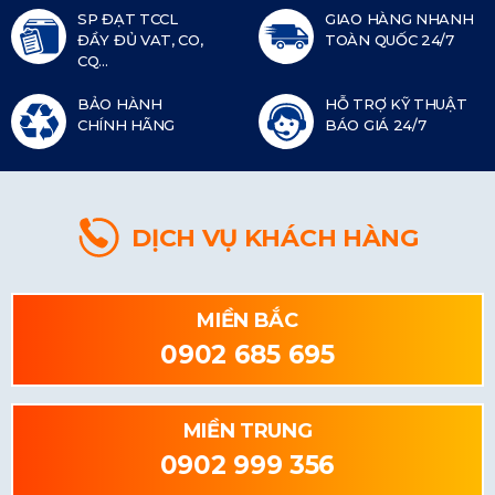
SP ĐẠT TCCL
GIAO HÀNG NHANH
ĐẦY ĐỦ VAT, CO,
TOÀN QUỐC 24/7
CQ...
BẢO HÀNH
HỖ TRỢ KỸ THUẬT
CHÍNH HÃNG
BÁO GIÁ 24/7
DỊCH VỤ KHÁCH HÀNG
MIỀN BẮC
0902 685 695
MIỀN TRUNG
0902 999 356