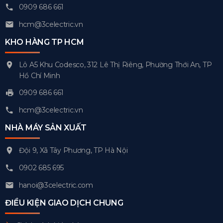
0909 686 661
hcm@3celectric.vn
KHO HÀNG TP HCM
Lô A5 Khu Codesco, 312 Lê Thị Riêng, Phường Thới An, TP
Hồ Chí Minh
0909 686 661
hcm@3celectric.vn
NHÀ MÁY SẢN XUẤT
Đội 9, Xã Tây Phương, TP Hà Nội
0902 685 695
hanoi@3celectric.com
ĐIỀU KIỆN GIAO DỊCH CHUNG