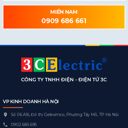
MIỀN NAM
0909 686 661
VP KINH DOANH HÀ NỘI
Số 06 A16, Đô thị Geleximco, Phường Tây Mỗ, TP Hà Nội
0902 685 695