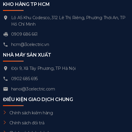
KHO HÀNG TP HCM
Lô A5 Khu Codesco, 312 Lê Thị Riêng, Phường Thới An, TP
Hồ Chí Minh
0909 686 661
hcm@3celectric.vn
NHÀ MÁY SẢN XUẤT
Đội 9, Xã Tây Phương, TP Hà Nội
0902 685 695
hanoi@3celectric.com
ĐIỀU KIỆN GIAO DỊCH CHUNG
Chính sách kiểm hàng
Chính sách đổi trả