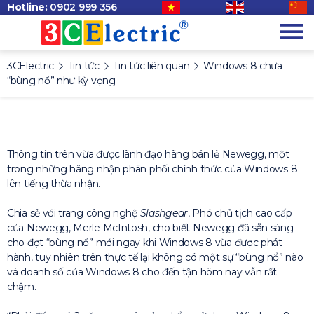
Hotline:
0902 999 356
3CElectric
Tin tức
Tin tức liên quan
Windows 8 chưa
“bùng nổ” như kỳ vọng
Thông tin trên vừa được lãnh đạo hãng bán lẻ Newegg, một
trong những hãng nhận phân phối chính thức của Windows 8
lên tiếng thừa nhận.
Chia sẻ với trang công nghệ
Slashgear
, Phó chủ tịch cao cấp
của Newegg, Merle McIntosh, cho biết Newegg đã sẵn sàng
cho đợt “bùng nổ” mới ngay khi Windows 8 vừa được phát
hành, tuy nhiên trên thực tế lại không có một sự “bùng nổ” nào
và doanh số của Windows 8 cho đến tận hôm nay vẫn rất
chậm.