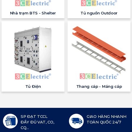
Nhà trạm BTS - Shelter
Tủ nguồn Outdoor
Tủ Điện
Thang cáp - Máng cáp
SP ĐẠT TCCL
GIAO HÀNG NHANH
ĐẦY ĐỦ VAT, CO,
TOÀN QUỐC 24/7
CQ...