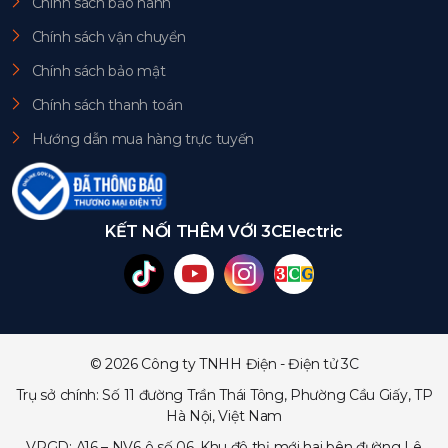
Chính sách bảo hành
Chính sách vận chuyển
Chính sách bảo mật
Chính sách thanh toán
Hướng dẫn mua hàng trực tuyến
KẾT NỐI THÊM VỚI 3CElectric
© 2026 Công ty TNHH Điện - Điện tử 3C
Trụ sở chính: Số 11 đường Trần Thái Tông, Phường Cầu Giấy, TP
Hà Nội, Việt Nam
VPGD: A16 – NV6 ô số 06, Khu đô thị mới hai bên đường Lê