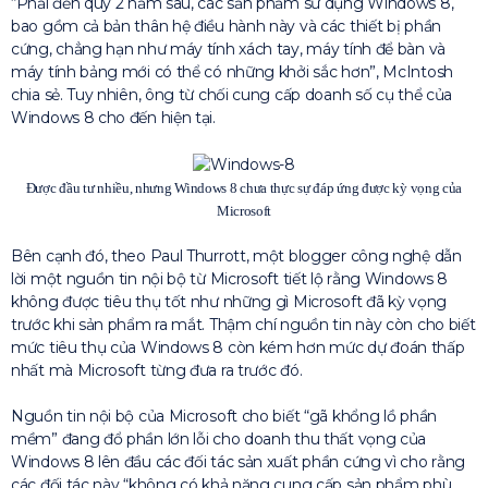
“Phải đến quý 2 năm sau, các sản phẩm sử dụng Windows 8,
bao gồm cả bản thân hệ điều hành này và các thiết bị phần
cứng, chẳng hạn như máy tính xách tay, máy tính để bàn và
máy tính bảng mới có thể có những khởi sắc hơn”, McIntosh
chia sẻ. Tuy nhiên, ông từ chối cung cấp doanh số cụ thể của
Windows 8 cho đến hiện tại.
Được đầu tư nhiều, nhưng Windows 8 chưa thực sự đáp ứng được kỳ vọng của
Microsoft
Bên cạnh đó, theo Paul Thurrott, một blogger công nghệ dẫn
lời một nguồn tin nội bộ từ Microsoft tiết lộ rằng Windows 8
không được tiêu thụ tốt như những gì Microsoft đã kỳ vọng
trước khi sản phẩm ra mắt. Thậm chí nguồn tin này còn cho biết
mức tiêu thụ của Windows 8 còn kém hơn mức dự đoán thấp
nhất mà Microsoft từng đưa ra trước đó.
Nguồn tin nội bộ của Microsoft cho biết “gã khổng lồ phần
mềm” đang đổ phần lớn lỗi cho doanh thu thất vọng của
Windows 8 lên đầu các đối tác sản xuất phần cứng vì cho rằng
các đối tác này “không có khả năng cung cấp sản phẩm phù