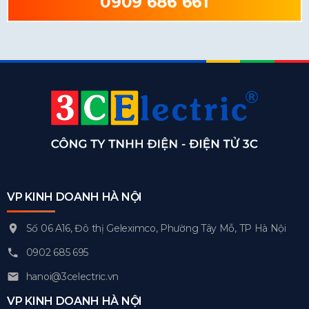
0909 686 661
VP KINH DOANH HÀ NỘI
Số 06 A16, Đô thị Geleximco, Phường Tây Mỗ, TP Hà Nội
0902 685 695
hanoi@3celectric.vn
VP KINH DOANH HÀ NỘI