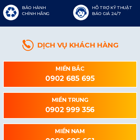
BẢO HÀNH
HỖ TRỢ KỸ THUẬT
CHÍNH HÃNG
BÁO GIÁ 24/7
DỊCH VỤ KHÁCH HÀNG
MIỀN BẮC
0902 685 695
MIỀN TRUNG
0902 999 356
MIỀN NAM