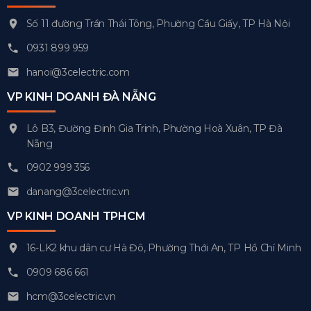
Số 11 đường Trần Thái Tông, Phường Cầu Giấy, TP Hà Nội
0931 899 959
hanoi@3celectric.com
VP KINH DOANH ĐÀ NẴNG
Lô B3, Đường Đinh Gia Trinh, Phường Hoà Xuân, TP Đà
Nẵng
0902 999 356
danang@3celectric.vn
VP KINH DOANH TPHCM
16-LK2 khu dân cư Hà Đô, Phường Thới An, TP Hồ Chí Minh
0909 686 661
hcm@3celectric.vn