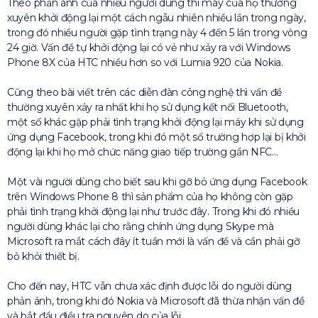
Theo phản ánh của nhiều người dùng thì máy của họ thường
xuyên khởi động lại một cách ngẫu nhiên nhiều lần trong ngày,
trong đó nhiều người gặp tình trạng này 4 đến 5 lần trong vòng
24 giờ. Vấn đề tự khởi động lại có vẻ như xảy ra với Windows
Phone 8X của HTC nhiều hơn so với Lumia 920 của Nokia.
Cũng theo bài viết trên các diễn đàn công nghệ thì vấn đề
thường xuyên xảy ra nhất khi họ sử dụng kết nối Bluetooth,
một số khác gặp phải tình trạng khởi động lại máy khi sử dụng
ứng dụng Facebook, trong khi đó một số trường hợp lại bị khởi
động lại khi họ mở chức năng giao tiếp trường gần NFC…
Một vài người dùng cho biết sau khi gỡ bỏ ứng dụng Facebook
trên Windows Phone 8 thì sản phẩm của họ không còn gặp
phải tình trạng khởi động lại như trước đây. Trong khi đó nhiều
người dùng khác lại cho rằng chính ứng dụng Skype mà
Microsoft ra mắt cách đây ít tuần mới là vấn đề và cần phải gỡ
bỏ khỏi thiết bị.
Cho đến nay, HTC vẫn chưa xác định được lỗi do người dùng
phản ánh, trong khi đó Nokia và Microsoft đã thừa nhận vấn đề
và bắt đầu điều tra nguyên do của lỗi.