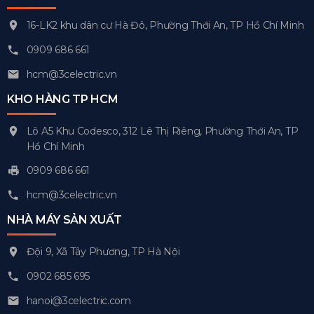
16-LK2 khu dân cư Hà Đô, Phường Thới An, TP Hồ Chí Minh
0909 686 661
hcm@3celectric.vn
KHO HÀNG TP HCM
Lô A5 Khu Codesco, 312 Lê Thị Riêng, Phường Thới An, TP
Hồ Chí Minh
0909 686 661
hcm@3celectric.vn
NHÀ MÁY SẢN XUẤT
Đội 9, Xã Tây Phương, TP Hà Nội
0902 685 695
hanoi@3celectric.com