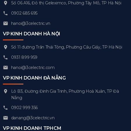
Số 06 A16, Đô thị Geleximco, Phường Tây Mỗ, TP Hà Nội
0902 685 695
hanoi@3celectric.vn
VP KINH DOANH HÀ NỘI
Số 11 đường Trần Thái Tông, Phường Cầu Giấy, TP Hà Nội
0931 899 959
hanoi@3celectric.com
VP KINH DOANH ĐÀ NẴNG
Lô B3, Đường Đinh Gia Trinh, Phường Hoà Xuân, TP Đà
Nẵng
0902 999 356
danang@3celectric.vn
VP KINH DOANH TPHCM