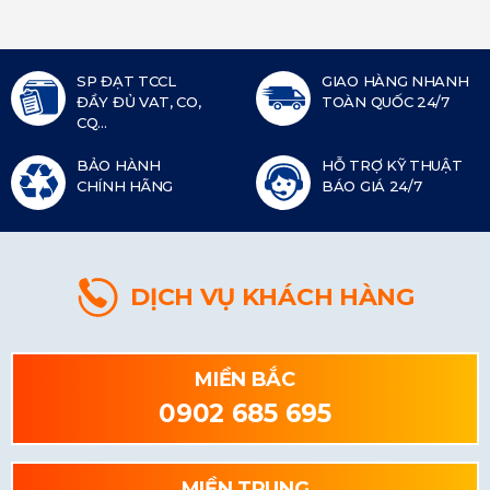
SP ĐẠT TCCL
GIAO HÀNG NHANH
ĐẦY ĐỦ VAT, CO,
TOÀN QUỐC 24/7
CQ...
BẢO HÀNH
HỖ TRỢ KỸ THUẬT
CHÍNH HÃNG
BÁO GIÁ 24/7
DỊCH VỤ KHÁCH HÀNG
MIỀN BẮC
0902 685 695
MIỀN TRUNG