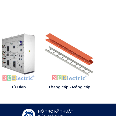
Tủ Điện
Thang cáp - Máng cáp
HỖ TRỢ KỸ THUẬT