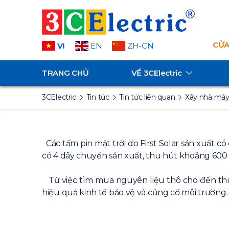
CỬA
VI
EN
ZH-CN
TRANG CHỦ
VỀ
3CElectric
3CElectric
Tin tức
Tin tức liên quan
Xây nhà máy
Các tấm pin mặt trời do First Solar sản xuất c
có 4 dây chuyền sản xuất, thu hút khoảng 600 
Từ việc tìm mua nguyên liệu thô cho đến thu go
hiệu quả kinh tế bảo vệ và củng cố môi trường.