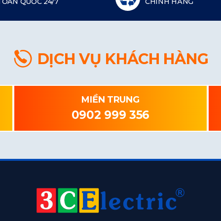
TOÀN QUỐC 24/7
CHÍNH HÃNG
DỊCH VỤ KHÁCH HÀNG
MIỀN TRUNG
0902 999 356