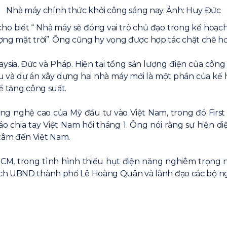
Nhà máy chính thức khởi công sáng nay. Ảnh: Huy Đức
cho biết “ Nhà máy sẽ đóng vai trò chủ đạo trong kế hoạc
ượng mặt trời”. Ông cũng hy vọng được hợp tác chặt chẽ hơ
aysia, Đức và Pháp. Hiện tại tổng sản lượng điện của công
và dự án xây dựng hai nhà máy mới là một phần của kế h
ể tăng công suất.
 nghệ cao của Mỹ đầu tư vào Việt Nam, trong đó First So
o chia tay Việt Nam hồi tháng 1. Ông nói rằng sự hiện di
tâm đến Việt Nam.
M, trong tình hình thiếu hụt điện năng nghiêm trọng n
ch UBND thành phố Lê Hoàng Quân và lãnh đạo các bộ ngàn