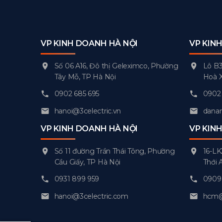
VP KINH DOANH HÀ NỘI
VP KIN
Số 06 A16, Đô thị Geleximco, Phường
Lô B3
Tây Mỗ, TP Hà Nội
Hoà 
0902 685 695
0902 
hanoi@3celectric.vn
danan
VP KINH DOANH HÀ NỘI
VP KIN
Số 11 đường Trần Thái Tông, Phường
16-LK
Cầu Giấy, TP Hà Nội
Thới 
0931 899 959
0909 
hanoi@3celectric.com
hcm@3