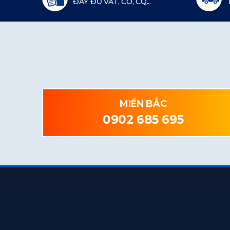
ĐẦY ĐỦ VAT, CO, CQ...
MIỀN BẮC
0902 685 695