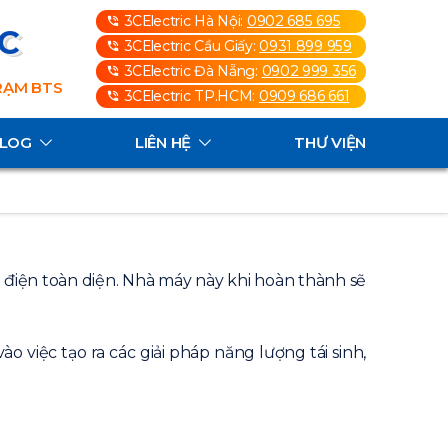
3CElectric Hà Nội:
0902 685 695
3C
3CElectric Cầu Giấy:
0931 899 959
3CElectric Đà Nẵng:
0902 999 356
TRẠM BTS
3CElectric TP.HCM:
0909 686 661
ALOG
LIÊN HỆ
THƯ VIỆN
g điện toàn diện. Nhà máy này khi hoàn thành sẽ
 việc tạo ra các giải pháp năng lượng tái sinh,