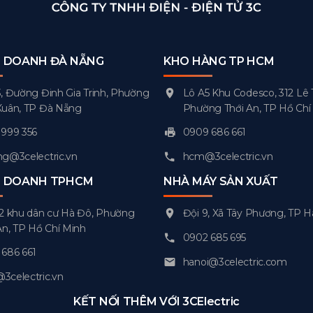
H DOANH ĐÀ NẴNG
KHO HÀNG TP HCM
, Đường Đinh Gia Trinh, Phường
Lô A5 Khu Codesco, 312 Lê 
Xuân, TP Đà Nẵng
Phường Thới An, TP Hồ Chí
999 356
0909 686 661
g@3celectric.vn
hcm@3celectric.vn
H DOANH TPHCM
NHÀ MÁY SẢN XUẤT
2 khu dân cư Hà Đô, Phường
Đội 9, Xã Tây Phương, TP H
An, TP Hồ Chí Minh
0902 685 695
686 661
hanoi@3celectric.com
celectric.vn
KẾT NỐI THÊM VỚI 3CElectric