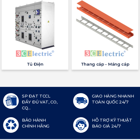
Tủ Điện
Thang cáp - Máng cáp
SP ĐẠT TCCL
GIAO HÀNG NHANH
ĐẦY ĐỦ VAT, CO,
TOÀN QUỐC 24/7
CQ...
BẢO HÀNH
HỖ TRỢ KỸ THUẬT
CHÍNH HÃNG
BÁO GIÁ 24/7