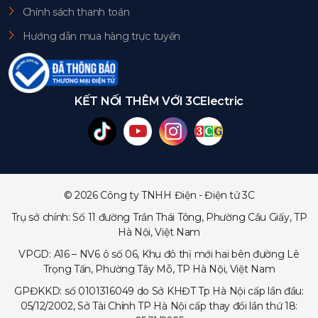
Chính sách thanh toán
Hướng dẫn mua hàng trực tuyến
KẾT NỐI THÊM VỚI 3CElectric
© 2026 Công ty TNHH Điện - Điện tử 3C
Trụ sở chính: Số 11 đường Trần Thái Tông, Phường Cầu Giấy, TP
Hà Nội, Việt Nam
VPGD: A16 – NV6 ô số 06, Khu đô thị mới hai bên đường Lê
Trọng Tấn, Phường Tây Mỗ, TP Hà Nội, Việt Nam
GPĐKKD: số 0101316049 do Sở KHĐT Tp Hà Nội cấp lần đầu:
05/12/2002, Sở Tài Chính TP Hà Nội cấp thay đổi lần thứ 18: