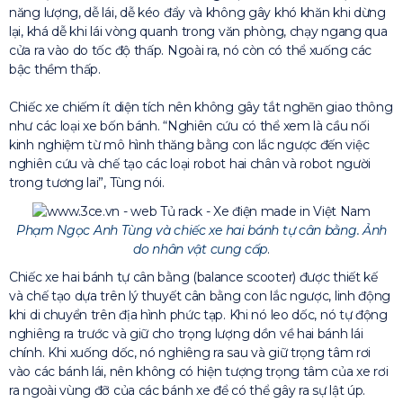
năng lượng, dễ lái, dễ kéo đẩy và không gây khó khăn khi dừng
lại, khá dễ khi lái vòng quanh trong văn phòng, chạy ngang qua
cửa ra vào do tốc độ thấp. Ngoài ra, nó còn có thể xuống các
bậc thềm thấp.
Chiếc xe chiếm ít diện tích nên không gây tắt nghẽn giao thông
như các loại xe bốn bánh. “Nghiên cứu có thể xem là cầu nối
kinh nghiệm từ mô hình thăng bằng con lắc ngược đến việc
nghiên cứu và chế tạo các loại robot hai chân và robot người
trong tương lai”, Tùng nói.
Phạm Ngọc Anh Tùng và chiếc xe hai bánh tự cân bằng. Ảnh
do nhân vật cung cấp
.
Chiếc xe hai bánh tự cân bằng (balance scooter) được thiết kế
và chế tạo dựa trên lý thuyết cân bằng con lắc ngược, linh động
khi di chuyển trên địa hình phức tạp. Khi nó leo dốc, nó tự động
nghiêng ra trước và giữ cho trọng lượng dồn về hai bánh lái
chính. Khi xuống dốc, nó nghiêng ra sau và giữ trọng tâm rơi
vào các bánh lái, nên không có hiện tượng trọng tâm của xe rơi
ra ngoài vùng đỡ của các bánh xe để có thể gây ra sự lật úp.