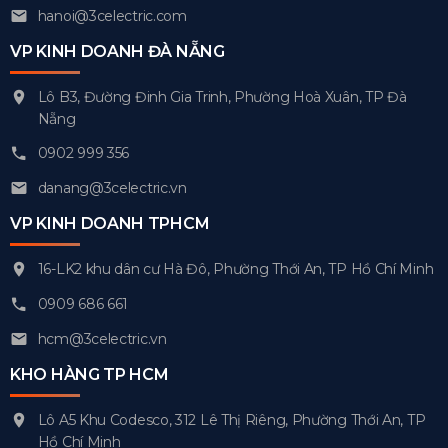
hanoi@3celectric.com
VP KINH DOANH ĐÀ NẴNG
Lô B3, Đường Đinh Gia Trinh, Phường Hoà Xuân, TP Đà
Nẵng
0902 999 356
danang@3celectric.vn
VP KINH DOANH TPHCM
16-LK2 khu dân cư Hà Đô, Phường Thới An, TP Hồ Chí Minh
0909 686 661
hcm@3celectric.vn
KHO HÀNG TP HCM
Lô A5 Khu Codesco, 312 Lê Thị Riêng, Phường Thới An, TP
Hồ Chí Minh